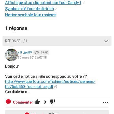
Affichage stop clignotant sur four Candy t
✓
City break
Voyage de noces
Climat
Destinations
Voyage nature
Forum
+
PHOTO
Symbole clé four de dietrich
✓
Notice symbole four rosieres
GUIDES D'ACHAT
BONS PLANS
1 réponse
CARTE DE VOEUX
RÉPONSE 1 / 1
Carte Bonne année
Carte Pâques
Carte de Noël
Carte Saint-Valentin
Carte d'anniversaire
DICTIONNAIRE
stf_jpd87
29 913
Biographies
Expressions
Dictionnaire
Citations
Proverbes
30 mars 2015 à 07:18
PROGRAMME TV
Bonjour
COPAINS D'AVANT
Voir cette notice si elle correspond au votre ??
Se connecter
Collèges
Universités
Service militaire
S'inscrire
Lycées
Primaires
Entreprises
Avis de recherche
AVIS DE DÉCÈS
http://www.quelfour.com/fichiers/notices/siemens-
hb75gb550-four-notice.pdf
FORUM
Cordialement
Lifestyle
Sport
Television
Cinema
Bricolage
Culture
Auto
Voyage
0
Commenter