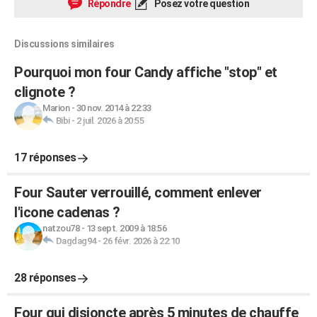
Répondre
Posez votre question
Discussions similaires
Pourquoi mon four Candy affiche "stop" et
clignote ?
Marion
-
30 nov. 2014 à 22:33
Bibi
-
2 juil. 2026 à 20:55
17 réponses
Four Sauter verrouillé, comment enlever
l'icone cadenas ?
natzou78
-
13 sept. 2009 à 18:56
Dagdag94
-
26 févr. 2026 à 22:10
28 réponses
Four qui disjoncte après 5 minutes de chauffe