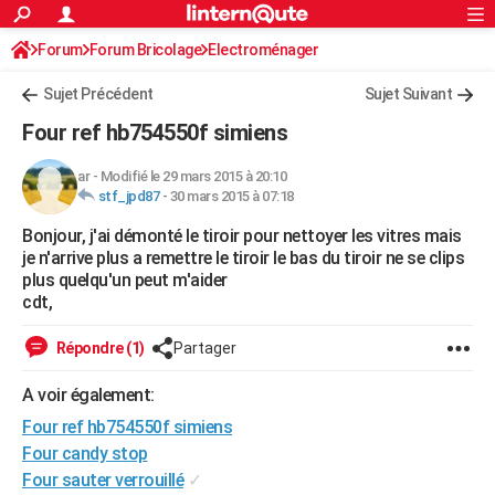
ACTUALITÉS
Forum
Forum Bricolage
Connexion
Electroménager
S'inscrire
Rechercher
Société
Education
Villes
Politique
Faits Divers
Monde
+
SPORT
Sujet Précédent
Sujet Suivant
Football
Cyclisme
Forum
Coupe du monde 2026
Tennis
Rugby
CULTURE
Four ref hb754550f simiens
TNT
Cinéma
Musique
Programme TV
Streaming
Sorties cinéma
+
FINANCE
ar
-
Modifié le 29 mars 2015 à 20:10
stf_jpd87
-
30 mars 2015 à 07:18
Impôts
Immobilier
Banque
Crédit
Retraite
Epargne
Risques naturels par ville
Assurance
AUTO
Bonjour, j'ai démonté le tiroir pour nettoyer les vitres mais
Réserver un essai
Berlines
Forum auto
Essais
Citadines
SUV
+
HIGH-TECH
je n'arrive plus a remettre le tiroir le bas du tiroir ne se clips
plus quelqu'un peut m'aider
Meilleur smartphone
Ordinateurs
Guide high-tech
Mobiles
Internet
Jeux vidéo
+
BRICOLAGE
cdt,
Aménagement intérieur
Cuisine
Jardinage
+
Forum
Extérieur
Salle de bains
Rangement
WEEK-END
Répondre (1)
Partager
Escapades
Expositions
Week-end nature
Guides de France
Patrimoine
Musées
+
LIFESTYLE
A voir également:
Four ref hb754550f simiens
Bien-être
Mode
+
Art de vivre
Loisirs
Modes de vie
SANTE
Four candy stop
Guide de la santé
Médicaments
+
Alimentation
Maladies
Sommeil
VOYAGE
Four sauter verrouillé
✓