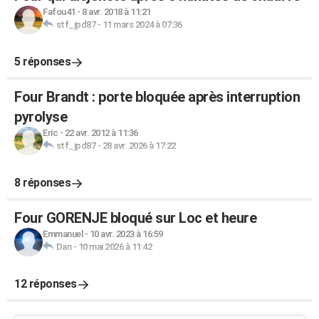
Fafou41
-
8 avr. 2018 à 11:21
stf_jpd87
-
11 mars 2024 à 07:36
5 réponses
Four Brandt : porte bloquée après interruption
pyrolyse
Eric
-
22 avr. 2012 à 11:36
stf_jpd87
-
28 avr. 2026 à 17:22
8 réponses
Four GORENJE bloqué sur Loc et heure
Emmanuel
-
10 avr. 2023 à 16:59
Dan
-
10 mai 2026 à 11:42
12 réponses