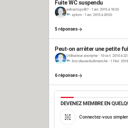
Fuite WC suspendu
sebastopol87
-
1 avr. 2015 à 18:26
xplom
-
1 avr. 2015 à 20:50
5 réponses
Peut-on arrêter une petite fu
Utilisateur anonyme
-
10 oct. 2010 à 22
bricoleusedudimanche
-
1 févr. 2018
6 réponses
DEVENEZ MEMBRE EN QUELQ
Connectez-vous simpleme