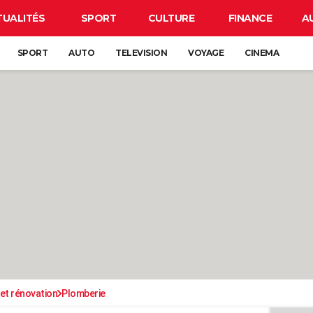
TUALITÉS
SPORT
CULTURE
FINANCE
A
SPORT
AUTO
TELEVISION
VOYAGE
CINEMA
et rénovation
Plomberie