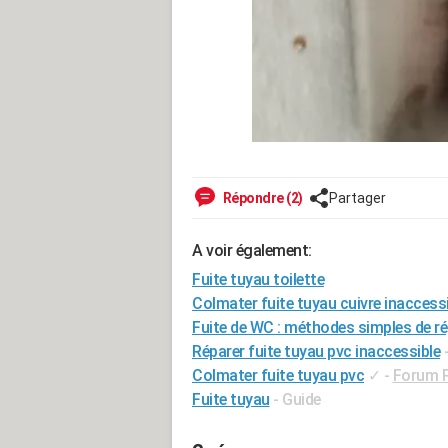
Répondre (2)
Partager
A voir également:
Fuite tuyau toilette
Colmater fuite tuyau cuivre inaccess
Fuite de WC : méthodes simples de r
Réparer fuite tuyau pvc inaccessible
Colmater fuite tuyau pvc
✓
-
Forum P
Fuite tuyau
- Guide