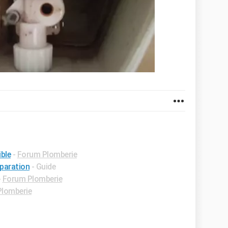
ible
-
Forum Plomberie
éparation
- Guide
-
Forum Plomberie
lomberie