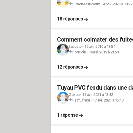
PaonAstucieux
-
4 nov. 2025 à 10:22
18 réponses
Comment colmater des fuites
fusette
-
15 avr. 2010 à 18:54
bricolu
-
14 juil. 2019 à 21:53
12 réponses
Tuyau PVC fendu dans une da
Zazou
-
17 avr. 2021 à 13:42
stf_frmu
-
17 avr. 2021 à 15:40
1 réponse