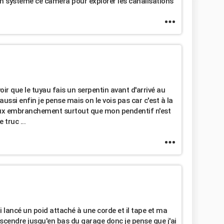
 un système ce caméra pour explorer les canalisations
ir que le tuyau fais un serpentin avant d'arrivé au
aussi enfin je pense mais on le vois pas car c'est à la
eux embranchement surtout que mon pendentif n'est
truc ...
'ai lancé un poid attaché à une corde et il tape et ma
scendre jusqu'en bas du garage donc je pense que j'ai