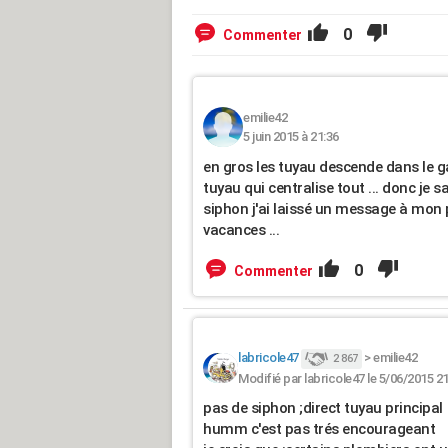
0
Commenter
emilie42
5 juin 2015 à 21:36
en gros les tuyau descende dans le g
tuyau qui centralise tout ... donc je s
siphon j'ai laissé un message à mon p
vacances ...
0
Commenter
labricole47
>
emilie42
2 867
Modifié par labricole47 le 5/06/2015 21
pas de siphon ;direct tuyau principal
humm c'est pas trés encourageant