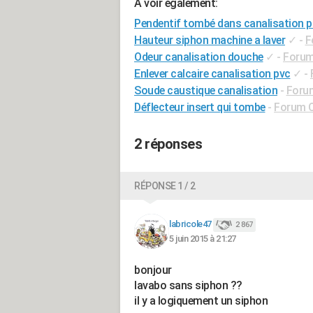
A voir également:
Pendentif tombé dans canalisation p
Hauteur siphon machine a laver
✓
-
F
Odeur canalisation douche
✓
-
Forum
Enlever calcaire canalisation pvc
✓
-
Soude caustique canalisation
-
Foru
Déflecteur insert qui tombe
-
Forum C
2 réponses
RÉPONSE 1 / 2
labricole47
2 867
5 juin 2015 à 21:27
bonjour
lavabo sans siphon ??
il y a logiquement un siphon