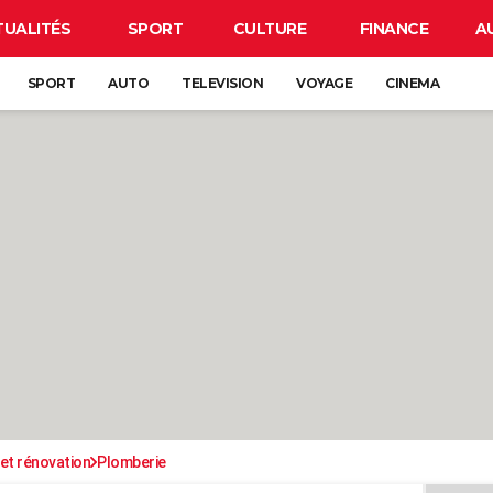
TUALITÉS
SPORT
CULTURE
FINANCE
A
SPORT
AUTO
TELEVISION
VOYAGE
CINEMA
et rénovation
Plomberie