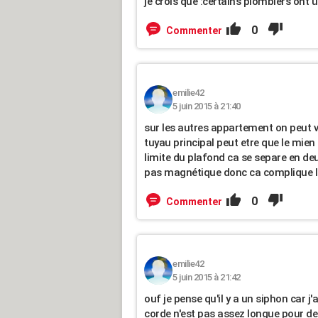
je crois que :certains plombiers ont
0
Commenter
emilie42
5 juin 2015 à 21:40
sur les autres appartement on peut vo
tuyau principal peut etre que le mien 
limite du plafond ca se separe en d
pas magnétique donc ca complique le 
0
Commenter
emilie42
5 juin 2015 à 21:42
ouf je pense qu'il y a un siphon car j
corde n'est pas assez longue pour de