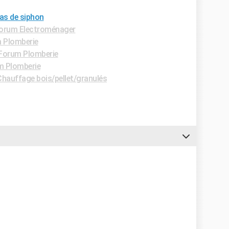
as de siphon
orum Electroménager
 Plomberie
Forum Plomberie
m Plomberie
hauffage bois/pellet/granulés