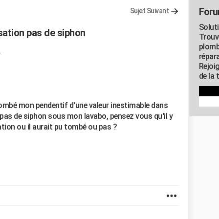
Foru
Sujet Suivant
Solut
sation pas de siphon
Trouv
plomb
répar
Rejoi
de la 
s tombé mon pendentif d'une valeur inestimable dans
 a pas de siphon sous mon lavabo, pensez vous qu'il y
ation ou il aurait pu tombé ou pas ?