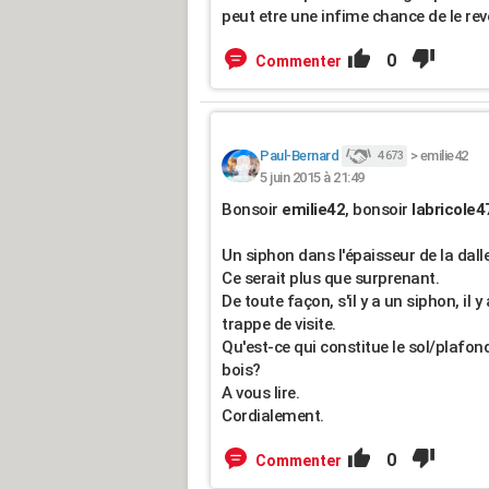
peut etre une infime chance de le rev
0
Commenter
Paul-Bernard
>
emilie42
4 673
5 juin 2015 à 21:49
Bonsoir
emilie42
, bonsoir
labricole4
Un siphon dans l'épaisseur de la dall
Ce serait plus que surprenant.
De toute façon, s'il y a un siphon, il y
trappe de visite.
Qu'est-ce qui constitue le sol/plafo
bois?
A vous lire.
Cordialement.
0
Commenter