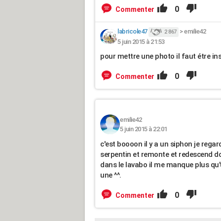
0
Commenter
labricole47
>
emilie42
2 867
5 juin 2015 à 21:53
pour mettre une photo il faut étre in
0
Commenter
emilie42
5 juin 2015 à 22:01
c'est boooon il y a un siphon je rega
serpentin et remonte et redescend donc
dans le lavabo il me manque plus qu'un
une ^^.
0
Commenter