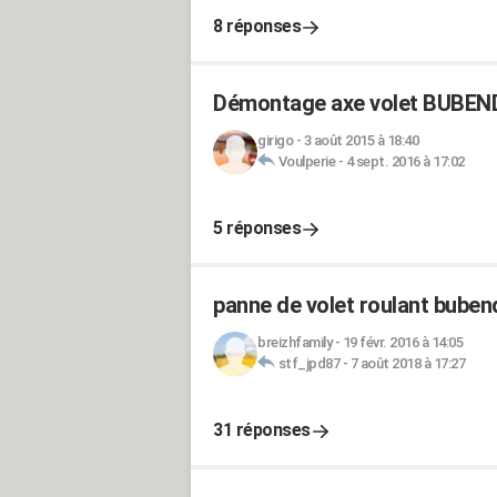
8 réponses
Démontage axe volet BUBEN
girigo
-
3 août 2015 à 18:40
Voulperie
-
4 sept. 2016 à 17:02
5 réponses
panne de volet roulant buben
breizhfamily
-
19 févr. 2016 à 14:05
stf_jpd87
-
7 août 2018 à 17:27
31 réponses