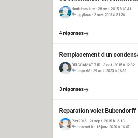
danielmeziere
-
28 oct. 2015 à 18:41
agylleos
-
2 nov. 2015 à 21:26
4 réponses
Remplacement d'un condensa
BRICOAMATEUR
-
3 oct. 2015 à 12:02
capri68
-
29 oct. 2023 à 16:32
3 réponses
Reparation volet Bubendorff
Pier2015
-
21 sept. 2015 à 15:18
psametik
-
16 janv. 2020 à 16:47