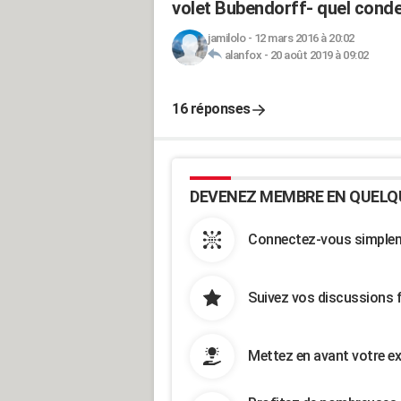
volet Bubendorff- quel cond
jamilolo
-
12 mars 2016 à 20:02
alanfox
-
20 août 2019 à 09:02
16 réponses
DEVENEZ MEMBRE EN QUELQ
Connectez-vous simpleme
Suivez vos discussions 
Mettez en avant votre ex