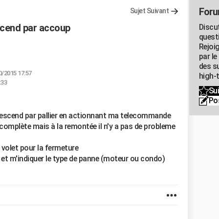
Foru
Sujet Suivant
scend par accoup
Discu
quest
Rejoi
par l
des su
0/2015 17:57
high-
:33
Sui
Po
 descend par pallier en actionnant ma telecommande
 complète mais à la remontée il n'y a pas de probleme
 volet pour la fermeture
 et m'indiquer le type de panne (moteur ou condo)