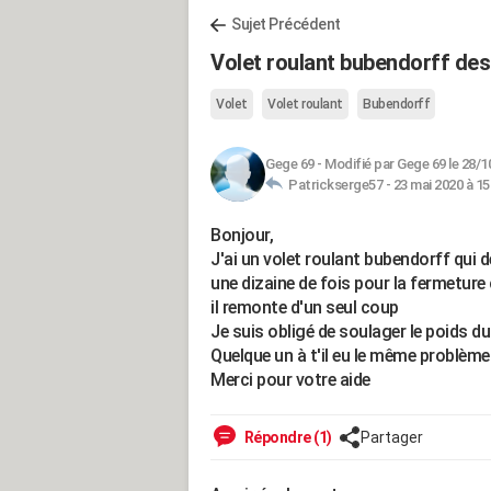
Sujet Précédent
Volet roulant bubendorff de
Volet
Volet roulant
Bubendorff
Gege 69
-
Modifié par Gege 69 le 28/1
Patrickserge57 -
23 mai 2020 à 15
Bonjour,
J'ai un volet roulant bubendorff qui
une dizaine de fois pour la fermeture
il remonte d'un seul coup
Je suis obligé de soulager le poids du
Quelque un à t'il eu le même problème
Merci pour votre aide
Répondre (1)
Partager