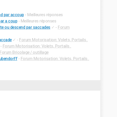
nd par accoup
- Meilleures réponses
par a coup
- Meilleures réponses
nte ou descend par saccades
✓
-
Forum
saccade
✓
-
Forum Motorisation: Volets, Portails..
-
Forum Motorisation: Volets, Portails..
Forum Bricolage / outillage
bubendorff
-
Forum Motorisation: Volets, Portails..