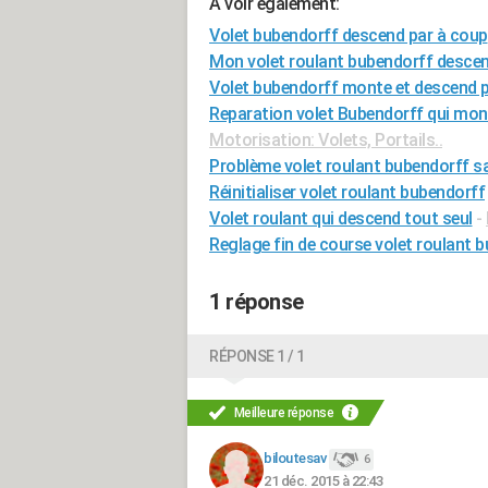
A voir également:
Volet bubendorff descend par à coup
Mon volet roulant bubendorff desce
Volet bubendorff monte et descend 
Reparation volet Bubendorff qui mo
Motorisation: Volets, Portails..
Problème volet roulant bubendorff 
Réinitialiser volet roulant bubendorff
Volet roulant qui descend tout seul
-
Reglage fin de course volet roulant 
1 réponse
RÉPONSE 1 / 1
Meilleure réponse
biloutesav
6
21 déc. 2015 à 22:43