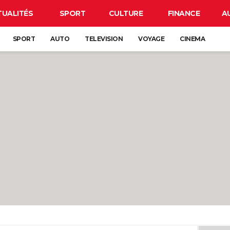
TUALITÉS
SPORT
CULTURE
FINANCE
A
SPORT
AUTO
TELEVISION
VOYAGE
CINEMA