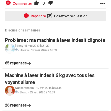
0
Commenter
Répondre
Posez votre question
Discussions similaires
Problème : ma machine à laver indesit clignote
l.deny
-
5 mai 2010 à 21:39
Houria
-
17 mai 2026 à 16:09
65 réponses
Machine à laver indesit 6 kg avec tous les
voyant allume
Nasseranadia
-
19 avr. 2015 à 03:45
Blond
-
25 juil. 2020 à 10:59
26 réponses