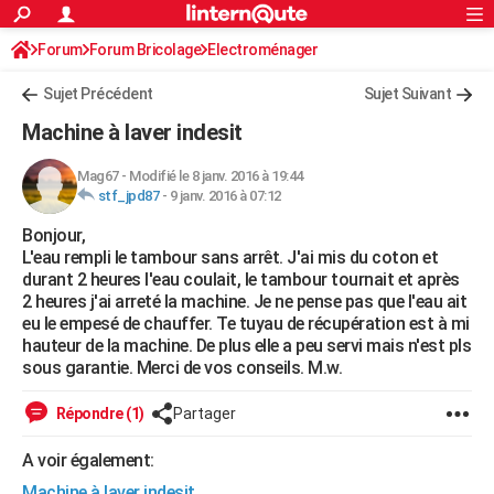
ACTUALITÉS
Forum
Forum Bricolage
Connexion
Electroménager
S'inscrire
Rechercher
Société
Education
Villes
Politique
Faits Divers
Monde
+
SPORT
Sujet Précédent
Sujet Suivant
Football
Cyclisme
Forum
Coupe du monde 2026
Tennis
Rugby
CULTURE
Machine à laver indesit
TNT
Cinéma
Musique
Programme TV
Streaming
Sorties cinéma
+
FINANCE
Mag67
-
Modifié le 8 janv. 2016 à 19:44
stf_jpd87
-
9 janv. 2016 à 07:12
Impôts
Immobilier
Banque
Crédit
Retraite
Epargne
Risques naturels par ville
Assurance
AUTO
Bonjour,
Réserver un essai
Berlines
Forum auto
Essais
Citadines
SUV
+
HIGH-TECH
L'eau rempli le tambour sans arrêt. J'ai mis du coton et
durant 2 heures l'eau coulait, le tambour tournait et après
Meilleur smartphone
Ordinateurs
Guide high-tech
Mobiles
Internet
Jeux vidéo
+
BRICOLAGE
2 heures j'ai arreté la machine. Je ne pense pas que l'eau ait
eu le empesé de chauffer. Te tuyau de récupération est à mi
Aménagement intérieur
Cuisine
Jardinage
+
Forum
Extérieur
Salle de bains
Rangement
WEEK-END
hauteur de la machine. De plus elle a peu servi mais n'est pls
sous garantie. Merci de vos conseils. M.w.
Escapades
Expositions
Week-end nature
Guides de France
Patrimoine
Musées
+
LIFESTYLE
Répondre (1)
Partager
Bien-être
Mode
+
Art de vivre
Loisirs
Modes de vie
SANTE
A voir également:
Guide de la santé
Médicaments
+
Alimentation
Maladies
Sommeil
VOYAGE
Machine à laver indesit