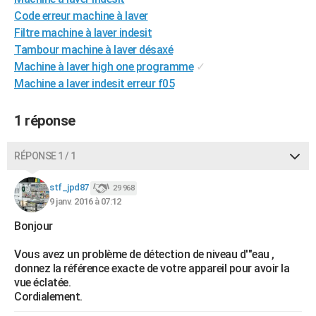
City break
Voyage de noces
Climat
Destinations
Voyage nature
Forum
+
Code erreur machine à laver
PHOTO
Filtre machine à laver indesit
GUIDES D'ACHAT
Tambour machine à laver désaxé
Machine à laver high one programme
✓
BONS PLANS
Machine a laver indesit erreur f05
CARTE DE VOEUX
1 réponse
Carte Bonne année
Carte Pâques
Carte de Noël
Carte Saint-Valentin
Carte d'anniversaire
DICTIONNAIRE
RÉPONSE 1 / 1
Biographies
Expressions
Dictionnaire
Citations
Proverbes
PROGRAMME TV
stf_jpd87
COPAINS D'AVANT
29 968
9 janv. 2016 à 07:12
Se connecter
Collèges
Universités
Service militaire
S'inscrire
Lycées
Primaires
Entreprises
Avis de recherche
AVIS DE DÉCÈS
Bonjour
FORUM
Vous avez un problème de détection de niveau d'"eau ,
donnez la référence exacte de votre appareil pour avoir la
Lifestyle
Sport
Television
Cinema
Bricolage
Culture
Auto
Voyage
vue éclatée.
Cordialement.