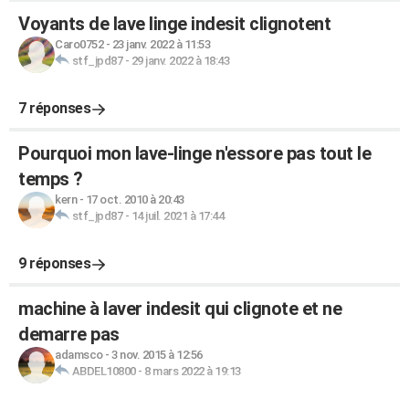
Voyants de lave linge indesit clignotent
Caro0752
-
23 janv. 2022 à 11:53
stf_jpd87
-
29 janv. 2022 à 18:43
7 réponses
Pourquoi mon lave-linge n'essore pas tout le
temps ?
kern
-
17 oct. 2010 à 20:43
stf_jpd87
-
14 juil. 2021 à 17:44
9 réponses
machine à laver indesit qui clignote et ne
demarre pas
adamsco
-
3 nov. 2015 à 12:56
ABDEL10800
-
8 mars 2022 à 19:13