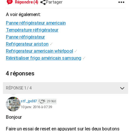
Répondre (4)
Partager
City break
Voyage de noces
Climat
Destinations
Voyage nature
Forum
+
PHOTO
A voir également:
GUIDES D'ACHAT
Panne réfrigérateur americain
Température réfrigérateur
BONS PLANS
Panne réfrigérateur
CARTE DE VOEUX
Refrigerateur ariston
✓
Refrigerateur americain whirlpool
✓
Carte Bonne année
Carte Pâques
Carte de Noël
Carte Saint-Valentin
Carte d'anniversaire
DICTIONNAIRE
Réinitialiser frigo américain samsung
✓
Biographies
Expressions
Dictionnaire
Citations
Proverbes
PROGRAMME TV
4 réponses
COPAINS D'AVANT
RÉPONSE 1 / 4
Se connecter
Collèges
Universités
Service militaire
S'inscrire
Lycées
Primaires
Entreprises
Avis de recherche
AVIS DE DÉCÈS
stf_jpd87
29 960
FORUM
10 janv. 2016 à 07:39
Lifestyle
Sport
Television
Cinema
Bricolage
Culture
Auto
Voyage
Bonjour
Faire un essai de reset en appuyant sur les deux boutons