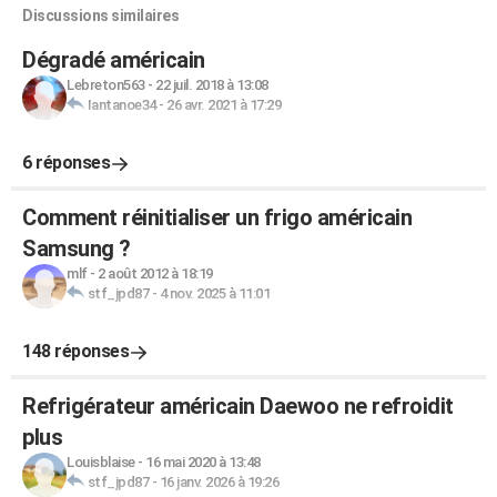
Discussions similaires
Dégradé américain
Lebreton563
-
22 juil. 2018 à 13:08
Iantanoe34
-
26 avr. 2021 à 17:29
6 réponses
Comment réinitialiser un frigo américain
Samsung ?
mlf
-
2 août 2012 à 18:19
stf_jpd87
-
4 nov. 2025 à 11:01
148 réponses
Refrigérateur américain Daewoo ne refroidit
plus
Louisblaise
-
16 mai 2020 à 13:48
stf_jpd87
-
16 janv. 2026 à 19:26