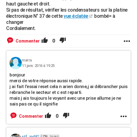
haut gauche et droit.
Si pas de résultat, vérifier les condensateurs sur la platine
électronique N° 37 de cette
vue éclatée
bombé= à
changer
Cordialement.
0
Commenter
marra
11 janv. 2016 à 19:25
bonjour
merci de votre réponse aussi rapide.
j ai fait l'essai reset cela n arien donne,j ai débrancher puis
rebranche le secteur et c est reparti.
mais j ais toujours le voyant avec une prise allume je ne
sais pas ce qu il signifie
0
Commenter
stf_jpd87
29 960