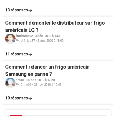
13 réponses
Comment démonter le distributeur sur frigo
américain LG ?
fmthoma92
-
3 déc. 2019 à 14:31
stf_jpd87
-
2 janv. 2026 à 18:00
11 réponses
Comment relancer un frigo américain
Samsung en panne ?
proto
-
30 oct. 2010 à 17:20
Chris06
-
22 nov. 2018 à 10:46
10 réponses