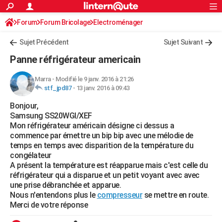
ACTUALITÉS
Forum
Forum Bricolage
Connexion
Electroménager
S'inscrire
Rechercher
Société
Education
Villes
Politique
Faits Divers
Monde
+
SPORT
Sujet Précédent
Sujet Suivant
Football
Cyclisme
Forum
Coupe du monde 2026
Tennis
Rugby
CULTURE
Panne réfrigérateur americain
TNT
Cinéma
Musique
Programme TV
Streaming
Sorties cinéma
+
FINANCE
Marra
-
Modifié le 9 janv. 2016 à 21:26
stf_jpd87
-
13 janv. 2016 à 09:43
Impôts
Immobilier
Banque
Crédit
Retraite
Epargne
Risques naturels par ville
Assurance
AUTO
Bonjour,
Réserver un essai
Berlines
Forum auto
Essais
Citadines
SUV
+
HIGH-TECH
Samsung SS20WGI/XEF
Mon réfrigérateur américain désigne ci dessus a
Meilleur smartphone
Ordinateurs
Guide high-tech
Mobiles
Internet
Jeux vidéo
+
BRICOLAGE
commence par émettre un bip bip avec une mélodie de
temps en temps avec disparition de la température du
Aménagement intérieur
Cuisine
Jardinage
+
Forum
Extérieur
Salle de bains
Rangement
WEEK-END
congélateur
A présent la température est réapparue mais c'est celle du
Escapades
Expositions
Week-end nature
Guides de France
Patrimoine
Musées
+
LIFESTYLE
réfrigérateur qui a disparue et un petit voyant avec avec
une prise débranchée et apparue.
Bien-être
Mode
+
Art de vivre
Loisirs
Modes de vie
SANTE
Nous n'entendons plus le
compresseur
se mettre en route.
Merci de votre réponse
Guide de la santé
Médicaments
+
Alimentation
Maladies
Sommeil
VOYAGE