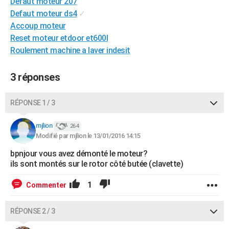
Defaut moteur 207
City break
Voyage de noces
Climat
Destinations
Voyage nature
Forum
+
PHOTO
Defaut moteur ds4
✓
Accoup moteur
GUIDES D'ACHAT
Reset moteur etdoor et600l
Roulement machine a laver indesit
BONS PLANS
CARTE DE VOEUX
3 réponses
Carte Bonne année
Carte Pâques
Carte de Noël
Carte Saint-Valentin
Carte d'anniversaire
DICTIONNAIRE
RÉPONSE 1 / 3
Biographies
Expressions
Dictionnaire
Citations
Proverbes
PROGRAMME TV
mjlion
264
Modifié par mjlion le 13/01/2016 14:15
COPAINS D'AVANT
bpnjour vous avez démonté le moteur?
Se connecter
Collèges
Universités
Service militaire
S'inscrire
Lycées
Primaires
Entreprises
Avis de recherche
AVIS DE DÉCÈS
ils sont montés sur le rotor côté butée (clavette)
FORUM
1
Commenter
Lifestyle
Sport
Television
Cinema
Bricolage
Culture
Auto
Voyage
RÉPONSE 2 / 3