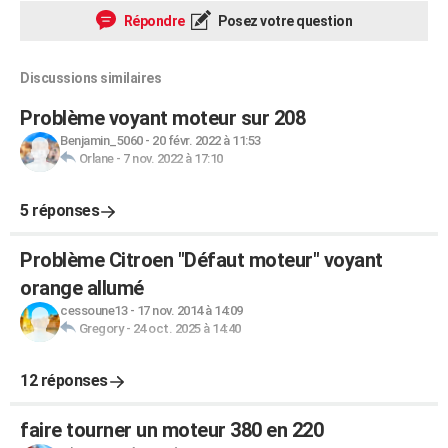
Répondre
Posez votre question
Discussions similaires
Problème voyant moteur sur 208
Benjamin_5060
-
20 févr. 2022 à 11:53
Orlane
-
7 nov. 2022 à 17:10
5 réponses
Problème Citroen "Défaut moteur" voyant
orange allumé
cessoune13
-
17 nov. 2014 à 14:09
Gregory
-
24 oct. 2025 à 14:40
12 réponses
faire tourner un moteur 380 en 220