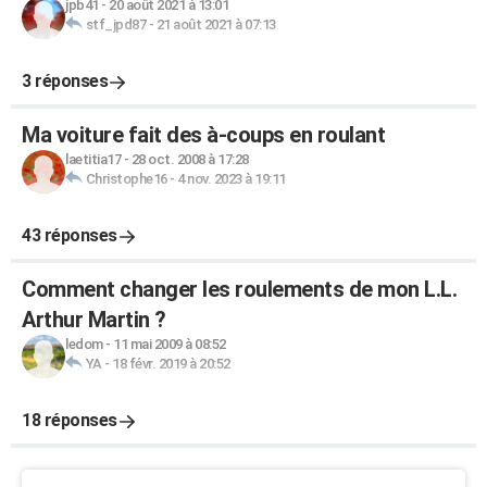
jpb41
-
20 août 2021 à 13:01
stf_jpd87
-
21 août 2021 à 07:13
3 réponses
Ma voiture fait des à-coups en roulant
laetitia17
-
28 oct. 2008 à 17:28
Christophe16
-
4 nov. 2023 à 19:11
43 réponses
Comment changer les roulements de mon L.L.
Arthur Martin ?
ledom
-
11 mai 2009 à 08:52
YA
-
18 févr. 2019 à 20:52
18 réponses