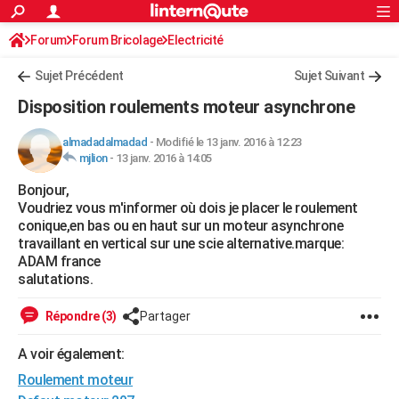
ACTUALITÉS
Forum
Forum Bricolage
Connexion
Electricité
S'inscrire
Rechercher
Société
Education
Villes
Politique
Faits Divers
Monde
+
SPORT
Sujet Précédent
Sujet Suivant
Football
Cyclisme
Forum
Coupe du monde 2026
Tennis
Rugby
CULTURE
Disposition roulements moteur asynchrone
TNT
Cinéma
Musique
Programme TV
Streaming
Sorties cinéma
+
FINANCE
almadadalmadad
-
Modifié le 13 janv. 2016 à 12:23
mjlion
-
13 janv. 2016 à 14:05
Impôts
Immobilier
Banque
Crédit
Retraite
Epargne
Risques naturels par ville
Assurance
AUTO
Bonjour,
Réserver un essai
Berlines
Forum auto
Essais
Citadines
SUV
+
HIGH-TECH
Voudriez vous m'informer où dois je placer le roulement
conique,en bas ou en haut sur un moteur asynchrone
Meilleur smartphone
Ordinateurs
Guide high-tech
Mobiles
Internet
Jeux vidéo
+
BRICOLAGE
travaillant en vertical sur une scie alternative.marque:
ADAM france
Aménagement intérieur
Cuisine
Jardinage
+
Forum
Extérieur
Salle de bains
Rangement
WEEK-END
salutations.
Escapades
Expositions
Week-end nature
Guides de France
Patrimoine
Musées
+
LIFESTYLE
Répondre (3)
Partager
Bien-être
Mode
+
Art de vivre
Loisirs
Modes de vie
SANTE
A voir également:
Roulement moteur
Guide de la santé
Médicaments
+
Alimentation
Maladies
Sommeil
VOYAGE