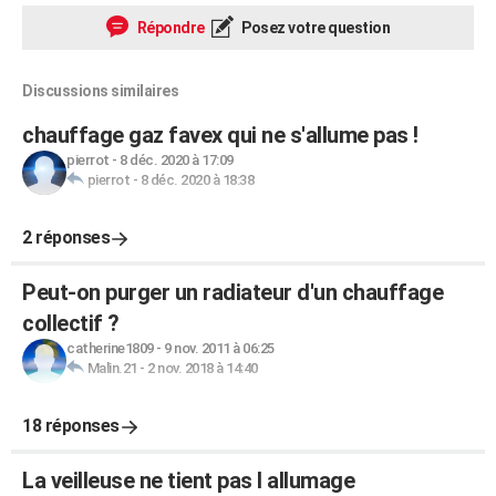
Répondre
Posez votre question
Discussions similaires
chauffage gaz favex qui ne s'allume pas !
pierrot
-
8 déc. 2020 à 17:09
pierrot
-
8 déc. 2020 à 18:38
2 réponses
Peut-on purger un radiateur d'un chauffage
collectif ?
catherine1809
-
9 nov. 2011 à 06:25
Malin.21
-
2 nov. 2018 à 14:40
18 réponses
La veilleuse ne tient pas l allumage