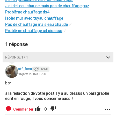
City break
Voyage de noces
Climat
Destinations
Voyage nature
Forum
+
J'ai de l'eau chaude mais pas de chauffage gaz
PHOTO
Problème chauffage ds4
GUIDES D'ACHAT
Isoler mur avec tuyau chauffage
Pas de chauffage mais eau chaude
✓
BONS PLANS
Problème chauffage c4 picasso
✓
CARTE DE VOEUX
1 réponse
Carte Bonne année
Carte Pâques
Carte de Noël
Carte Saint-Valentin
Carte d'anniversaire
DICTIONNAIRE
RÉPONSE 1 / 1
Biographies
Expressions
Dictionnaire
Citations
Proverbes
PROGRAMME TV
stf_frmu
COPAINS D'AVANT
12 511
16 janv. 2016 à 19:35
Se connecter
Collèges
Universités
Service militaire
S'inscrire
Lycées
Primaires
Entreprises
Avis de recherche
AVIS DE DÉCÈS
bsr
FORUM
a la rédaction de votre post il y a au dessus un paragraphe
écrit en rouge, il vous concerne aussi !
Lifestyle
Sport
Television
Cinema
Bricolage
Culture
Auto
Voyage
0
Commenter