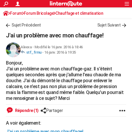
ACTUALITÉS
Forum
Forum Bricolage
Connexion
Chauffage et climatisation
S'inscrire
Rechercher
Société
Education
Villes
Politique
Faits Divers
Monde
+
SPORT
Sujet Précédent
Sujet Suivant
Football
Cyclisme
Forum
Coupe du monde 2026
Tennis
Rugby
CULTURE
J'ai un problème avec mon chauffage!
TNT
Cinéma
Musique
Programme TV
Streaming
Sorties cinéma
+
FINANCE
Aleexa
-
Modifié le 16 janv. 2016 à 18:46
stf_frmu
-
16 janv. 2016 à 19:35
Impôts
Immobilier
Banque
Crédit
Retraite
Epargne
Risques naturels par ville
Assurance
AUTO
Bonjour,
Réserver un essai
Berlines
Forum auto
Essais
Citadines
SUV
+
HIGH-TECH
J'ai un problème avec mon chauffage-gaz. Il s'éteint
quelques secondes après que j'allume l'eau chaude de ma
Meilleur smartphone
Ordinateurs
Guide high-tech
Mobiles
Internet
Jeux vidéo
+
BRICOLAGE
douche. J'ai du démonté le chauffage pour enlever le
calcaire, ce n'est pas non plus un problème de pression
Aménagement intérieur
Cuisine
Jardinage
+
Forum
Extérieur
Salle de bains
Rangement
WEEK-END
mais la flamme est quand même faible. Quelqu'un pourrait
me renseigner à ce sujet? Merci
Escapades
Expositions
Week-end nature
Guides de France
Patrimoine
Musées
+
LIFESTYLE
Répondre (1)
Partager
Bien-être
Mode
+
Art de vivre
Loisirs
Modes de vie
SANTE
A voir également:
Guide de la santé
Médicaments
+
Alimentation
Maladies
Sommeil
VOYAGE
J'ai un problème avec mon chauffage!