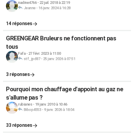
nadine4766
-
22 juil. 2018 à 22:19
Jeanne
-
16 janv. 2024 à 16:28
14 réponses
GREENGEAR Bruleurs ne fonctionnent pas
tous
Fafa
-
27 févr. 2023 à 11:00
stf_jpd87
-
25 janv. 2026 à 07:51
3 réponses
Pourquoi mon chauffage d'appoint au gaz ne
s'allume pas ?
rubianes
-
19 janv. 2010 à 10:46
Bibop4553
-
9 janv. 2026 à 18:04
33 réponses