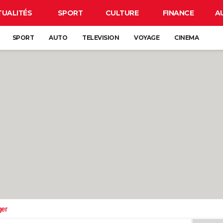
TUALITÉS
SPORT
CULTURE
FINANCE
A
SPORT
AUTO
TELEVISION
VOYAGE
CINEMA
ger