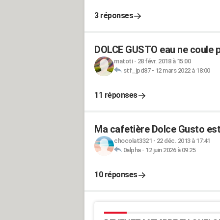
3 réponses
DOLCE GUSTO eau ne coule pl
matoti
-
28 févr. 2018 à 15:00
stf_jpd87
-
12 mars 2022 à 18:00
11 réponses
Ma cafetière Dolce Gusto es
chocolat3321
-
22 déc. 2013 à 17:41
0alpha
-
12 juin 2026 à 09:25
10 réponses