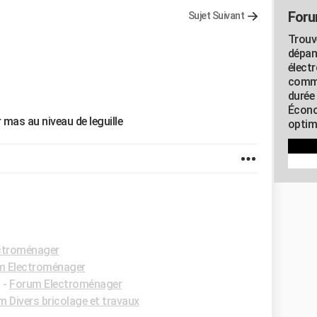
Foru
Sujet Suivant
Trouv
dépan
élect
commu
durée
Écono
 mas au niveau de leguille
optimi
ctroménager
m Electroménager
✓
-
Forum Electroménager
 Divers bricolage et travaux