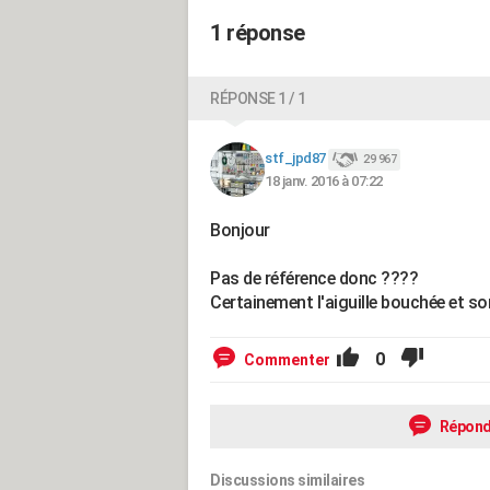
1 réponse
RÉPONSE 1 / 1
stf_jpd87
29 967
18 janv. 2016 à 07:22
Bonjour
Pas de référence donc ????
Certainement l'aiguille bouchée et s
0
Commenter
Répond
Discussions similaires