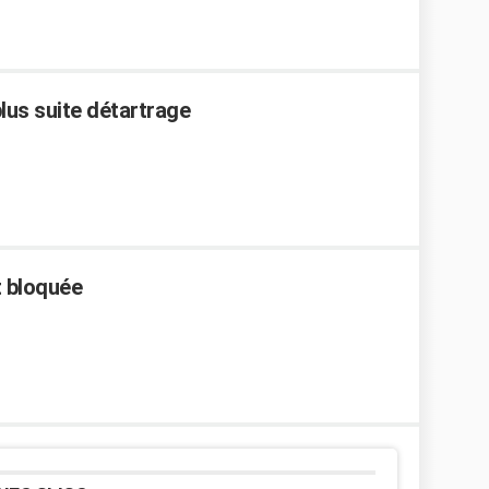
us suite détartrage
t bloquée