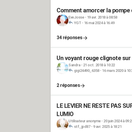
Comment amorcer la pompe d
EveJosse
-
19 avr. 2018 à 08:58
YGT
-
16 mai 2024 à 16:49
34 réponses
Un voyant rouge clignote su
Sandra
-
21 oct. 2018 à 10:22
gigi24490_6358
-
16 mars 2020 à 10:
2 réponses
LE LEVIER NE RESTE PAS S
LUMIO
Utilisateur anonyme
-
20 juin 2024 à 09:2
stf_jpd87
-
9 avr. 2025 à 18:21