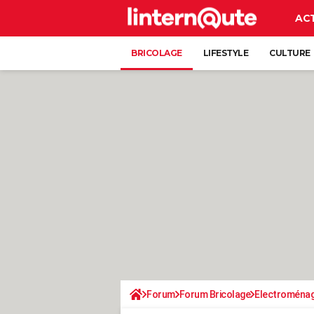
AC
BRICOLAGE
LIFESTYLE
CULTURE
Forum
Forum Bricolage
Electroména