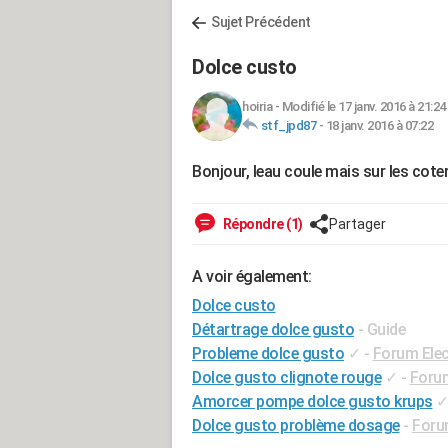
Sujet Précédent
Dolce custo
hoiria
-
Modifié le 17 janv. 2016 à 21:24
stf_jpd87
-
18 janv. 2016 à 07:22
Bonjour, leau coule mais sur les coter
Répondre (1)
Partager
A voir également:
Dolce custo
Détartrage dolce gusto
- Guide
Probleme dolce gusto
✓
-
Forum Ele
Dolce gusto clignote rouge
✓
-
Foru
Amorcer pompe dolce gusto krups
Dolce gusto problème dosage
-
Forum