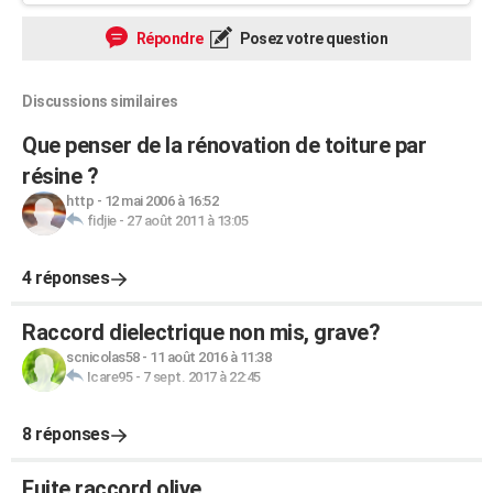
Répondre
Posez votre question
Discussions similaires
Que penser de la rénovation de toiture par
résine ?
http
-
12 mai 2006 à 16:52
fidjie
-
27 août 2011 à 13:05
4 réponses
Raccord dielectrique non mis, grave?
scnicolas58
-
11 août 2016 à 11:38
Icare95
-
7 sept. 2017 à 22:45
8 réponses
Fuite raccord olive