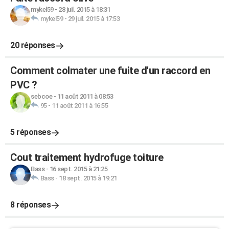
mykel59
-
28 juil. 2015 à 18:31
mykel59
-
29 juil. 2015 à 17:53
20 réponses
Comment colmater une fuite d'un raccord en
PVC ?
sebcoe
-
11 août 2011 à 08:53
95
-
11 août 2011 à 16:55
5 réponses
Cout traitement hydrofuge toiture
Bass
-
16 sept. 2015 à 21:25
Bass
-
18 sept. 2015 à 19:21
8 réponses