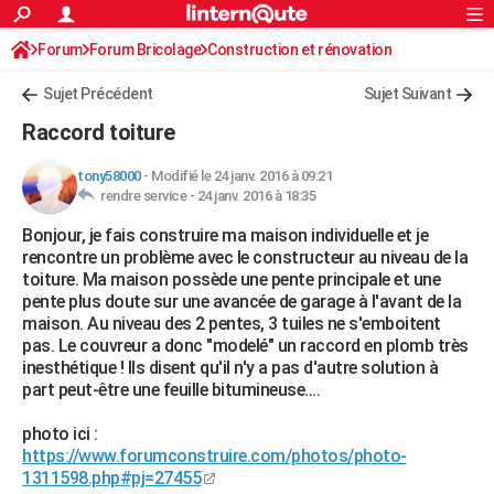
ACTUALITÉS
Forum
Forum Bricolage
Connexion
Construction et rénovation
S'inscrire
Rechercher
Société
Education
Villes
Politique
Faits Divers
Monde
+
SPORT
Charpente, toiture, combles
Sujet Précédent
Sujet Suivant
Football
Cyclisme
Forum
Coupe du monde 2026
Tennis
Rugby
CULTURE
Raccord toiture
TNT
Cinéma
Musique
Programme TV
Streaming
Sorties cinéma
+
FINANCE
tony58000
-
Modifié le 24 janv. 2016 à 09:21
rendre service -
24 janv. 2016 à 18:35
Impôts
Immobilier
Banque
Crédit
Retraite
Epargne
Risques naturels par ville
Assurance
AUTO
Bonjour, je fais construire ma maison individuelle et je
Réserver un essai
Berlines
Forum auto
Essais
Citadines
SUV
+
HIGH-TECH
rencontre un problème avec le constructeur au niveau de la
toiture. Ma maison possède une pente principale et une
Meilleur smartphone
Ordinateurs
Guide high-tech
Mobiles
Internet
Jeux vidéo
+
BRICOLAGE
pente plus doute sur une avancée de garage à l'avant de la
maison. Au niveau des 2 pentes, 3 tuiles ne s'emboitent
Aménagement intérieur
Cuisine
Jardinage
+
Forum
Extérieur
Salle de bains
Rangement
WEEK-END
pas. Le couvreur a donc "modelé" un raccord en plomb très
inesthétique ! Ils disent qu'il n'y a pas d'autre solution à
Escapades
Expositions
Week-end nature
Guides de France
Patrimoine
Musées
+
LIFESTYLE
part peut-être une feuille bitumineuse....
Bien-être
Mode
+
Art de vivre
Loisirs
Modes de vie
SANTE
photo ici :
https://www.forumconstruire.com/photos/photo-
Guide de la santé
Médicaments
+
Alimentation
Maladies
Sommeil
VOYAGE
1311598.php#pj=27455