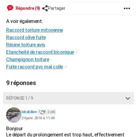
City break
Voyage de noces
Climat
Destinations
Voyage nature
Forum
+
PHOTO
Répondre (9)
Partager
GUIDES D'ACHAT
A voir également:
Raccord toiture mitoyenne
BONS PLANS
Raccord olive fuite
CARTE DE VOEUX
Résine toiture avis
Etancheité de raccord biconique
✓
Carte Bonne année
Carte Pâques
Carte de Noël
Carte Saint-Valentin
Carte d'anniversaire
DICTIONNAIRE
Champignon toiture
Fuite raccord pvc mal colle
✓
Biographies
Expressions
Dictionnaire
Citations
Proverbes
PROGRAMME TV
COPAINS D'AVANT
9 réponses
Se connecter
Collèges
Universités
Service militaire
S'inscrire
Lycées
Primaires
Entreprises
Avis de recherche
AVIS DE DÉCÈS
RÉPONSE 1 / 9
FORUM
lekabilien
2 245
Lifestyle
Sport
Television
Cinema
Bricolage
Culture
Auto
Voyage
24 janv. 2016 à 11:44
Bonjour
Le départ du prolongement est trop haut, effectivement