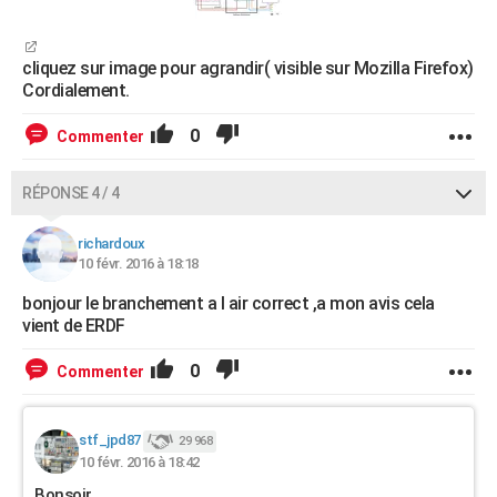
cliquez sur image pour agrandir( visible sur Mozilla Firefox)
Cordialement.
0
Commenter
RÉPONSE 4 / 4
richardoux
10 févr. 2016 à 18:18
bonjour le branchement a l air correct ,a mon avis cela
vient de ERDF
0
Commenter
stf_jpd87
29 968
10 févr. 2016 à 18:42
Bonsoir