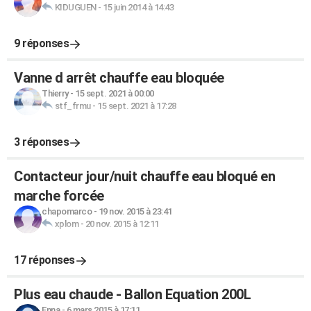
KIDUGUEN
-
15 juin 2014 à 14:43
9 réponses
Vanne d arrêt chauffe eau bloquée
Thierry
-
15 sept. 2021 à 00:00
stf_frmu
-
15 sept. 2021 à 17:28
3 réponses
Contacteur jour/nuit chauffe eau bloqué en
marche forcée
chapomarco
-
19 nov. 2015 à 23:41
xplom
-
20 nov. 2015 à 12:11
17 réponses
Plus eau chaude - Ballon Equation 200L
Enna
-
6 mars 2015 à 17:11