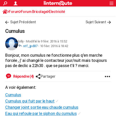
ACTUALITÉS
Forum
Forum Bricolage
Connexion
Electricité
S'inscrire
Rechercher
Société
Education
Villes
Politique
Faits Divers
Monde
+
SPORT
Sujet Précédent
Sujet Suivant
Football
Cyclisme
Forum
Coupe du monde 2026
Tennis
Rugby
CULTURE
Cumulus
TNT
Cinéma
Musique
Programme TV
Streaming
Sorties cinéma
+
FINANCE
billy
-
Modifié le 9 févr. 2016 à 15:52
stf_jpd87
-
10 févr. 2016 à 18:42
Impôts
Immobilier
Banque
Crédit
Retraite
Epargne
Risques naturels par ville
Assurance
AUTO
Bonjour, mon cumulus ne fonctionne plus q'en marche
Réserver un essai
Berlines
Forum auto
Essais
Citadines
SUV
+
HIGH-TECH
forcée , j' ai changé le contacteur jour/nuit mais toujours
pas de declic a 22h30 . que se passe t'il ? merci.
Meilleur smartphone
Ordinateurs
Guide high-tech
Mobiles
Internet
Jeux vidéo
+
BRICOLAGE
Répondre (4)
Partager
Aménagement intérieur
Cuisine
Jardinage
+
Forum
Extérieur
Salle de bains
Rangement
WEEK-END
A voir également:
Escapades
Expositions
Week-end nature
Guides de France
Patrimoine
Musées
+
LIFESTYLE
Cumulus
Bien-être
Mode
+
Art de vivre
Loisirs
Modes de vie
Cumulus qui fuit par le haut
✓
SANTE
Changer joint sortie eau chaude cumulus
Guide de la santé
Médicaments
+
Alimentation
Maladies
Sommeil
VOYAGE
Eau qui refoule par le siphon du cumulus
✓