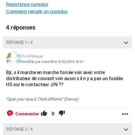
Resistance cumulus
City break
Voyage de noces
Climat
Destinations
Voyage nature
Forum
+
PHOTO
Comment remplir un cumulus
GUIDES D'ACHAT
4 réponses
BONS PLANS
RÉPONSE 1 / 4
CARTE DE VOEUX
Carte Bonne année
Carte Pâques
Carte de Noël
Carte Saint-Valentin
Carte d'anniversaire
DICTIONNAIRE
Profil bloqué
Modifié par Icare95 le 9/02/2016 16:01
Biographies
Expressions
Dictionnaire
Citations
Proverbes
PROGRAMME TV
Bjr, s il marche en marche forcée voir avec votre
distributeur de courant voir aussi s il n y a pas un fusible
COPAINS D'AVANT
HS sur le contacteur J/N ??
Se connecter
Collèges
Universités
Service militaire
S'inscrire
Lycées
Primaires
Entreprises
Avis de recherche
AVIS DE DÉCÈS
"Open your eyes & Think different" (Demoy)
FORUM
0
Commenter
Lifestyle
Sport
Television
Cinema
Bricolage
Culture
Auto
Voyage
RÉPONSE 2 / 4