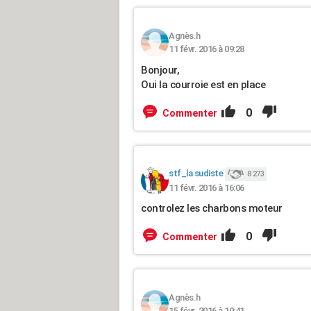
Agnès.h
11 févr. 2016 à 09:28
Bonjour,
Oui la courroie est en place
0
Commenter
stf_la sudiste
8 273
11 févr. 2016 à 16:06
controlez les charbons moteur
0
Commenter
Agnès.h
15 févr. 2016 à 19:41