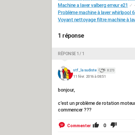
Machine a laver valberg erreur e21
✓
Problème machine à laver whirlpool 6
Voyant nettoyage filtre machine à lav
1 réponse
RÉPONSE 1 / 1
stf_la sudiste
8 273
11 févr. 2016 à 08:51
bonjour,
c'est un problème de rotation moteur,
commencer ???
0
Commenter