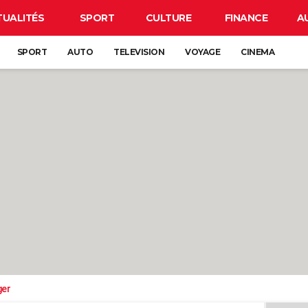
TUALITÉS
SPORT
CULTURE
FINANCE
A
SPORT
AUTO
TELEVISION
VOYAGE
CINEMA
ger