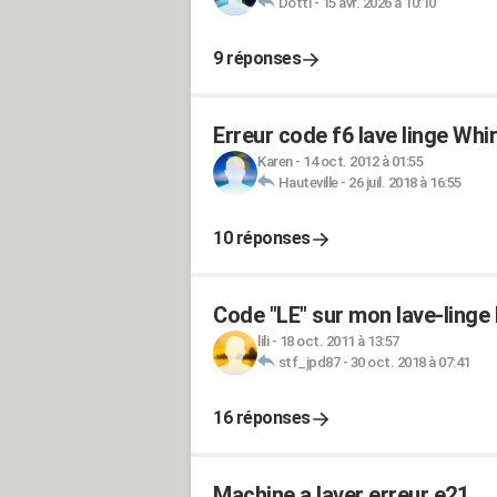
Dotti
-
15 avr. 2026 à 10:10
9 réponses
Erreur code f6 lave linge Whir
Karen
-
14 oct. 2012 à 01:55
Hauteville
-
26 juil. 2018 à 16:55
10 réponses
Code "LE" sur mon lave-linge
lili
-
18 oct. 2011 à 13:57
stf_jpd87
-
30 oct. 2018 à 07:41
16 réponses
Machine a laver erreur e21