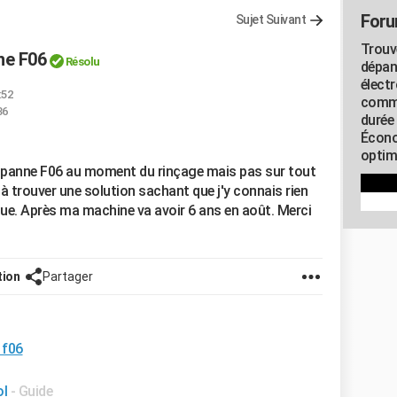
Foru
Sujet Suivant
Trouv
ne F06
Résolu
dépan
élect
:52
commu
36
durée
Écono
optimi
he panne F06 au moment du rinçage mais pas sur tout
 trouver une solution sachant que j'y connais rien
que. Après ma machine va avoir 6 ans en août. Merci
tion
Partager
 f06
ol
- Guide