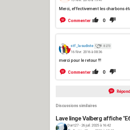
Merci, effectivement les charbons éta
0
Commenter
stf_la sudiste
8 273
16 févr. 2016 à 08:36
merci pour le retour !!!
0
Commenter
Répond
Discussions similaires
Lave linge Valberg affiche "E6
Dart27
-
26 juil. 2025 à 16:42