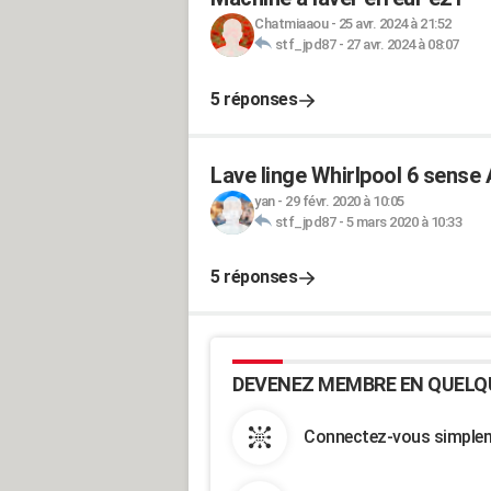
Chatmiaaou
-
25 avr. 2024 à 21:52
stf_jpd87
-
27 avr. 2024 à 08:07
5 réponses
Lave linge Whirlpool 6 sens
yan
-
29 févr. 2020 à 10:05
stf_jpd87
-
5 mars 2020 à 10:33
5 réponses
DEVENEZ MEMBRE EN QUELQ
Connectez-vous simpleme