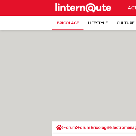
AC
BRICOLAGE
LIFESTYLE
CULTURE
Forum
Forum Bricolage
Electroména