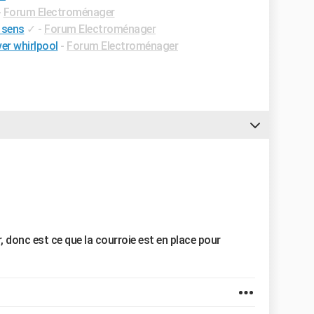
-
Forum Electroménager
 sens
✓
-
Forum Electroménager
er whirlpool
-
Forum Electroménager
 donc est ce que la courroie est en place pour