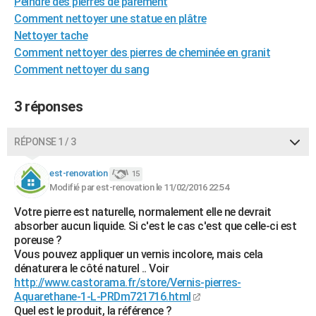
Peindre des pierres de parement
City break
Voyage de noces
Climat
Destinations
Voyage nature
Forum
+
PHOTO
Comment nettoyer une statue en plâtre
Nettoyer tache
GUIDES D'ACHAT
Comment nettoyer des pierres de cheminée en granit
Comment nettoyer du sang
BONS PLANS
CARTE DE VOEUX
3 réponses
Carte Bonne année
Carte Pâques
Carte de Noël
Carte Saint-Valentin
Carte d'anniversaire
DICTIONNAIRE
RÉPONSE 1 / 3
Biographies
Expressions
Dictionnaire
Citations
Proverbes
PROGRAMME TV
est-renovation
15
Modifié par est-renovation le 11/02/2016 22:54
COPAINS D'AVANT
Votre pierre est naturelle, normalement elle ne devrait
Se connecter
Collèges
Universités
Service militaire
S'inscrire
Lycées
Primaires
Entreprises
Avis de recherche
AVIS DE DÉCÈS
absorber aucun liquide. Si c'est le cas c'est que celle-ci est
poreuse ?
FORUM
Vous pouvez appliquer un vernis incolore, mais cela
dénaturera le côté naturel .. Voir
Lifestyle
Sport
Television
Cinema
Bricolage
Culture
Auto
Voyage
http://www.castorama.fr/store/Vernis-pierres-
Aquarethane-1-L-PRDm721716.html
Quel est le produit, la référence ?