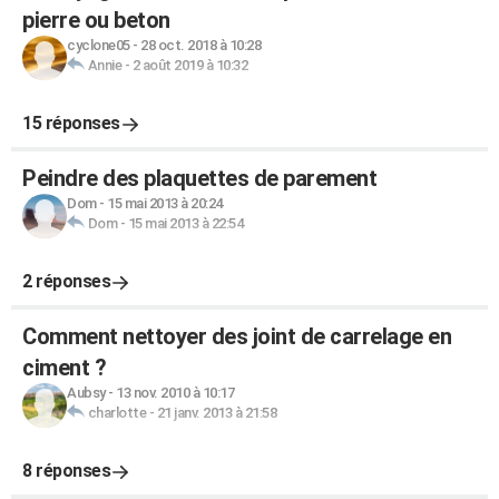
pierre ou beton
cyclone05
-
28 oct. 2018 à 10:28
Annie
-
2 août 2019 à 10:32
15 réponses
Peindre des plaquettes de parement
Dom
-
15 mai 2013 à 20:24
Dom
-
15 mai 2013 à 22:54
2 réponses
Comment nettoyer des joint de carrelage en
ciment ?
Aubsy
-
13 nov. 2010 à 10:17
charlotte
-
21 janv. 2013 à 21:58
8 réponses