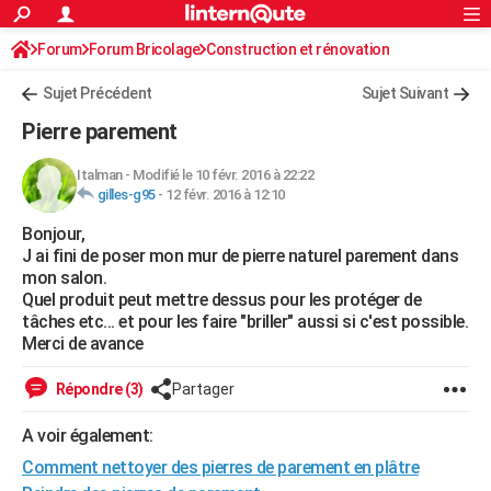
ACTUALITÉS
Forum
Forum Bricolage
Connexion
Construction et rénovation
S'inscrire
Rechercher
Société
Education
Villes
Politique
Faits Divers
Monde
+
SPORT
Sujet Précédent
Sujet Suivant
Football
Cyclisme
Forum
Coupe du monde 2026
Tennis
Rugby
CULTURE
Pierre parement
TNT
Cinéma
Musique
Programme TV
Streaming
Sorties cinéma
+
FINANCE
Italman
-
Modifié le 10 févr. 2016 à 22:22
gilles-g95
-
12 févr. 2016 à 12:10
Impôts
Immobilier
Banque
Crédit
Retraite
Epargne
Risques naturels par ville
Assurance
AUTO
Bonjour,
Réserver un essai
Berlines
Forum auto
Essais
Citadines
SUV
+
HIGH-TECH
J ai fini de poser mon mur de pierre naturel parement dans
mon salon.
Meilleur smartphone
Ordinateurs
Guide high-tech
Mobiles
Internet
Jeux vidéo
+
BRICOLAGE
Quel produit peut mettre dessus pour les protéger de
tâches etc... et pour les faire "briller" aussi si c'est possible.
Aménagement intérieur
Cuisine
Jardinage
+
Forum
Extérieur
Salle de bains
Rangement
WEEK-END
Merci de avance
Escapades
Expositions
Week-end nature
Guides de France
Patrimoine
Musées
+
LIFESTYLE
Répondre (3)
Partager
Bien-être
Mode
+
Art de vivre
Loisirs
Modes de vie
SANTE
A voir également:
Comment nettoyer des pierres de parement en plâtre
Guide de la santé
Médicaments
+
Alimentation
Maladies
Sommeil
VOYAGE