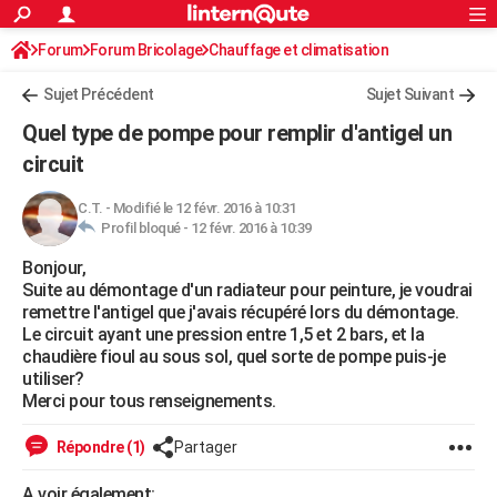
ACTUALITÉS
Forum
Forum Bricolage
Connexion
Chauffage et climatisation
S'inscrire
Rechercher
Société
Education
Villes
Politique
Faits Divers
Monde
+
SPORT
Sujet Précédent
Sujet Suivant
Football
Cyclisme
Forum
Coupe du monde 2026
Tennis
Rugby
CULTURE
Quel type de pompe pour remplir d'antigel un
TNT
Cinéma
Musique
Programme TV
Streaming
Sorties cinéma
+
circuit
FINANCE
Impôts
Immobilier
Banque
Crédit
Retraite
Epargne
Risques naturels par ville
Assurance
AUTO
C.T.
-
Modifié le 12 févr. 2016 à 10:31
Profil bloqué -
12 févr. 2016 à 10:39
Réserver un essai
Berlines
Forum auto
Essais
Citadines
SUV
+
HIGH-TECH
Bonjour,
Suite au démontage d'un radiateur pour peinture, je voudrai
Meilleur smartphone
Ordinateurs
Guide high-tech
Mobiles
Internet
Jeux vidéo
+
BRICOLAGE
remettre l'antigel que j'avais récupéré lors du démontage.
Le circuit ayant une pression entre 1,5 et 2 bars, et la
Aménagement intérieur
Cuisine
Jardinage
+
Forum
Extérieur
Salle de bains
Rangement
WEEK-END
chaudière fioul au sous sol, quel sorte de pompe puis-je
utiliser?
Escapades
Expositions
Week-end nature
Guides de France
Patrimoine
Musées
+
LIFESTYLE
Merci pour tous renseignements.
Bien-être
Mode
+
Art de vivre
Loisirs
Modes de vie
SANTE
Répondre (1)
Partager
Guide de la santé
Médicaments
+
Alimentation
Maladies
Sommeil
VOYAGE
A voir également: