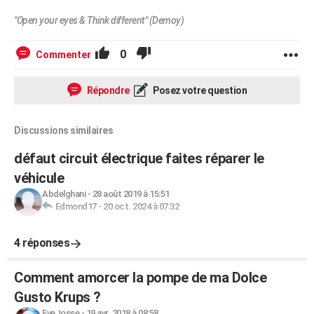
"Open your eyes & Think different" (Demoy)
0
Commenter
Répondre
Posez votre question
Discussions similaires
défaut circuit électrique faites réparer le
véhicule
Abdelghani
-
28 août 2019 à 15:51
Edmond17
-
20 oct. 2024 à 07:32
4 réponses
Comment amorcer la pompe de ma Dolce
Gusto Krups ?
EveJosse
-
19 avr. 2018 à 08:58