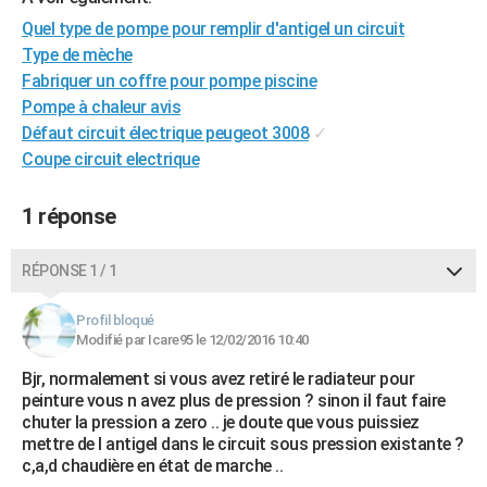
City break
Voyage de noces
Climat
Destinations
Voyage nature
Forum
+
PHOTO
Quel type de pompe pour remplir d'antigel un circuit
Type de mèche
GUIDES D'ACHAT
Fabriquer un coffre pour pompe piscine
Pompe à chaleur avis
BONS PLANS
Défaut circuit électrique peugeot 3008
✓
CARTE DE VOEUX
Coupe circuit electrique
Carte Bonne année
Carte Pâques
Carte de Noël
Carte Saint-Valentin
Carte d'anniversaire
DICTIONNAIRE
1 réponse
Biographies
Expressions
Dictionnaire
Citations
Proverbes
PROGRAMME TV
RÉPONSE 1 / 1
COPAINS D'AVANT
Profil bloqué
Se connecter
Collèges
Universités
Service militaire
S'inscrire
Lycées
Primaires
Entreprises
Avis de recherche
AVIS DE DÉCÈS
Modifié par Icare95 le 12/02/2016 10:40
Bjr, normalement si vous avez retiré le radiateur pour
FORUM
peinture vous n avez plus de pression ? sinon il faut faire
Lifestyle
Sport
Television
Cinema
Bricolage
Culture
Auto
Voyage
chuter la pression a zero .. je doute que vous puissiez
mettre de l antigel dans le circuit sous pression existante ?
c,a,d chaudière en état de marche ..