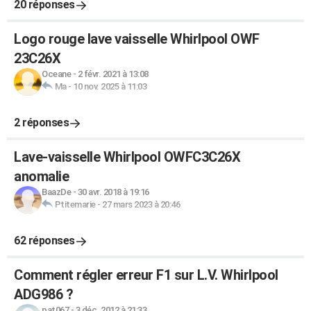
20 réponses
Logo rouge lave vaisselle Whirlpool OWF
23C26X
Oceane
-
2 févr. 2021 à 13:08
Ma
-
10 nov. 2025 à 11:03
2 réponses
Lave-vaisselle Whirlpool OWFC3C26X
anomalie
BaazDe
-
30 avr. 2018 à 19:16
Ptitemarie
-
27 mars 2023 à 20:46
62 réponses
Comment régler erreur F1 sur L.V. Whirlpool
ADG986 ?
pat067
-
3 déc. 2012 à 21:33