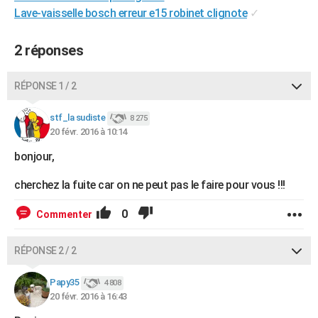
Lave-vaisselle bosch erreur e15 robinet clignote
✓
City break
Voyage de noces
Climat
Destinations
Voyage nature
Forum
+
PHOTO
GUIDES D'ACHAT
2 réponses
BONS PLANS
RÉPONSE 1 / 2
CARTE DE VOEUX
stf_la sudiste
8 275
Carte Bonne année
Carte Pâques
Carte de Noël
Carte Saint-Valentin
Carte d'anniversaire
DICTIONNAIRE
20 févr. 2016 à 10:14
bonjour,
Biographies
Expressions
Dictionnaire
Citations
Proverbes
PROGRAMME TV
cherchez la fuite car on ne peut pas le faire pour vous !!!
COPAINS D'AVANT
0
Commenter
Se connecter
Collèges
Universités
Service militaire
S'inscrire
Lycées
Primaires
Entreprises
Avis de recherche
AVIS DE DÉCÈS
FORUM
RÉPONSE 2 / 2
Lifestyle
Sport
Television
Cinema
Bricolage
Culture
Auto
Voyage
Papy35
4 808
20 févr. 2016 à 16:43