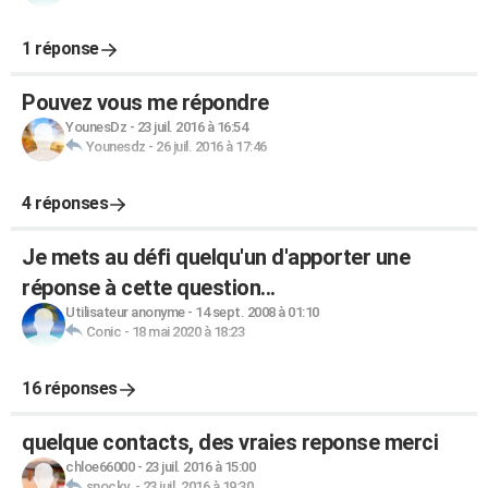
1 réponse
Pouvez vous me répondre
YounesDz
-
23 juil. 2016 à 16:54
Younesdz
-
26 juil. 2016 à 17:46
4 réponses
Je mets au défi quelqu'un d'apporter une
réponse à cette question...
Utilisateur anonyme
-
14 sept. 2008 à 01:10
Conic
-
18 mai 2020 à 18:23
16 réponses
quelque contacts, des vraies reponse merci
chloe66000
-
23 juil. 2016 à 15:00
snocky.
-
23 juil. 2016 à 19:30