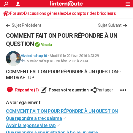
ACTUALITÉS
Forum
Discussions générales
Connexion
S'inscrire
Le comptoir des bricoleurs
Rechercher
Société
Education
Villes
Politique
Faits Divers
Monde
+
SPORT
Sujet Précédent
Sujet Suivant
Football
Cyclisme
Forum
Coupe du monde 2026
Tennis
Rugby
CULTURE
COMMENT FAIT ON POUR RÉPONDRE À UN
TNT
Cinéma
Musique
Programme TV
Streaming
Sorties cinéma
+
QUESTION
FINANCE
Résolu
Impôts
Immobilier
Banque
Crédit
Retraite
Epargne
Risques naturels par ville
Assurance
AUTO
Viveledraftup16
-
Modifié le 20 févr. 2016 à 23:29
Viveledraftup16 -
20 févr. 2016 à 23:41
Réserver un essai
Berlines
Forum auto
Essais
Citadines
SUV
+
HIGH-TECH
COMMENT FAIT ON POUR RÉPONDRE À UN QUESTION--
MR.DRAFTUP
Meilleur smartphone
Ordinateurs
Guide high-tech
Mobiles
Internet
Jeux vidéo
+
BRICOLAGE
Répondre (1)
Posez votre question
Partager
Aménagement intérieur
Cuisine
Jardinage
+
Forum
Extérieur
Salle de bains
Rangement
WEEK-END
A voir également:
Escapades
Expositions
Week-end nature
Guides de France
Patrimoine
Musées
+
LIFESTYLE
COMMENT FAIT ON POUR RÉPONDRE À UN QUESTION
Bien-être
Mode
+
Art de vivre
Loisirs
Modes de vie
SANTE
Que repondre a trek salama
✓
Avoir la reponse vite svp
✓
Guide de la santé
Médicaments
+
Alimentation
Maladies
Sommeil
VOYAGE
Que répondre à une invitation à boire un verre