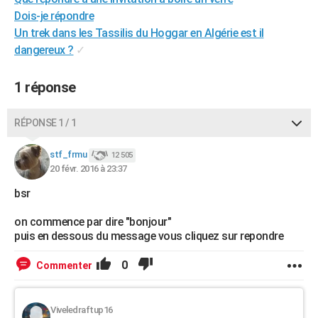
City break
Voyage de noces
Climat
Destinations
Voyage nature
Forum
+
Dois-je répondre
PHOTO
Un trek dans les Tassilis du Hoggar en Algérie est il
GUIDES D'ACHAT
dangereux ?
✓
BONS PLANS
1 réponse
CARTE DE VOEUX
RÉPONSE 1 / 1
Carte Bonne année
Carte Pâques
Carte de Noël
Carte Saint-Valentin
Carte d'anniversaire
DICTIONNAIRE
stf_frmu
12 505
Biographies
Expressions
Dictionnaire
Citations
Proverbes
PROGRAMME TV
20 févr. 2016 à 23:37
COPAINS D'AVANT
bsr
Se connecter
Collèges
Universités
Service militaire
S'inscrire
Lycées
Primaires
Entreprises
Avis de recherche
AVIS DE DÉCÈS
on commence par dire "bonjour"
puis en dessous du message vous cliquez sur repondre
FORUM
0
Commenter
Lifestyle
Sport
Television
Cinema
Bricolage
Culture
Auto
Voyage
Viveledraftup16