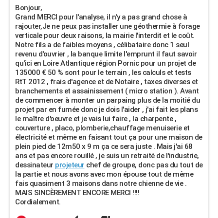
Bonjour,
Grand MERCI pour l'analyse, il n'y a pas grand chose à
rajouter,Je ne peux pas installer une géothermie à forage
verticale pour deux raisons, la mairie l'interdit et le coût.
Notre fils a de faibles moyens , célibataire donc 1 seul
revenu d'ouvrier , la banque limite l'emprunt il faut savoir
qu'ici en Loire Atlantique région Pornic pour un projet de
135000 € 50 % sont pour le terrain , les calculs et tests
RtT 2012 , frais d'agence et de Notaire , taxes diverses et
branchements et assainissement ( micro station ). Avant
de commencer à monter un parpaing plus de la moitié du
projet par en fumée donc je dois l'aider , j'ai fait les plans
le maître d'oeuvre et je vais lui faire , la charpente ,
couverture , placo, plomberie,chauffage menuiserie et
électricité et même en faisant tout ça pour une maison de
plein pied de 12m50 x 9 m ça ce sera juste . Mais j'ai 68
ans et pas encore rouillé , je suis un retraité de l'industrie,
dessinateur
projeteur
chef de groupe, donc pas du tout de
la partie et nous avons avec mon épouse tout de même
fais quasiment 3 maisons dans notre chienne de vie .
MAIS SINCÈREMENT ENCORE MERCI !!!!
Cordialement.