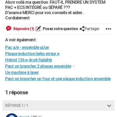
Alors voilà ma question :FAUT-IL PRENDRE UN SYSTEM
City break
Voyage de noces
Climat
Destinations
Voyage nature
Forum
+
PHOTO
PAC + ECS INTÉGRÉ ou SÉPARÉ ???
D'avance MERCI pour vos conseils et aides .
GUIDES D'ACHAT
Cordialement
BONS PLANS
Répondre (1)
Posez votre question
Partager
CARTE DE VOEUX
A voir également:
Pac a/e - ensemble ui/ue
Carte Bonne année
Carte Pâques
Carte de Noël
Carte Saint-Valentin
Carte d'anniversaire
DICTIONNAIRE
Plaque induction beko erreur e
Biographies
Expressions
Dictionnaire
Citations
Proverbes
PROGRAMME TV
Hybrid 136 e-dcs6 fiabilité
Peut on brancher 2 phases ensemble
✓
COPAINS D'AVANT
Ue machine à laver
Peut on brancher un four et une plaque induction ensemble
Se connecter
Collèges
Universités
Service militaire
S'inscrire
Lycées
Primaires
Entreprises
Avis de recherche
AVIS DE DÉCÈS
FORUM
1 réponse
Lifestyle
Sport
Television
Cinema
Bricolage
Culture
Auto
Voyage
RÉPONSE 1 / 1