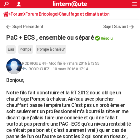
ACTUALITÉS
Forum
Forum Bricolage
Connexion
Chauffage et climatisation
S'inscrire
Rechercher
Société
Education
Villes
Politique
Faits Divers
Monde
+
SPORT
Sujet Précédent
Sujet Suivant
Football
Cyclisme
Forum
Coupe du monde 2026
Tennis
Rugby
CULTURE
PaC + ECS , ensemble ou séparé
Résolu
TNT
Cinéma
Musique
Programme TV
Streaming
Sorties cinéma
+
FINANCE
Eau
Pompe
Pompe à chaleur
Impôts
Immobilier
Banque
Crédit
Retraite
Epargne
Risques naturels par ville
Assurance
AUTO
RODRIGUE.44
-
Modifié le 7 mars 2016 à 13:55
RODRIGUEZ -
10 mars 2016 à 17:14
Réserver un essai
Berlines
Forum auto
Essais
Citadines
SUV
+
HIGH-TECH
Bonjour,
Meilleur smartphone
Ordinateurs
Guide high-tech
Mobiles
Internet
Jeux vidéo
+
BRICOLAGE
Notre fils fait construire et la RT 2012 nous oblige un
Aménagement intérieur
Cuisine
Jardinage
+
Forum
Extérieur
Salle de bains
Rangement
WEEK-END
chauffage Pompe à chaleur, Air/eau avec plancher
chauffant basse température.C'est pas un problème en
Escapades
Expositions
Week-end nature
Guides de France
Patrimoine
Musées
+
LIFESTYLE
soit seulement un professionnel m'a bourré la tête en me
disant que j'allais faire une connerie et qu'il ne fallait
Bien-être
Mode
+
Art de vivre
Loisirs
Modes de vie
SANTE
surtout pas prendre une PAC+ECS qu'au niveau rentabilité
ce n'était pas bon et ( c'est surement vrai ) qu'en cas de
Guide de la santé
Médicaments
+
Alimentation
Maladies
Sommeil
VOYAGE
panne de l'un ou l'autre ce sont les 2 qui sont en rideaux ,