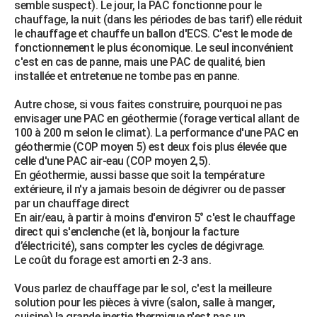
semble suspect). Le jour, la PAC fonctionne pour le
chauffage, la nuit (dans les périodes de bas tarif) elle réduit
le chauffage et chauffe un ballon d'ECS. C'est le mode de
fonctionnement le plus économique. Le seul inconvénient
c'est en cas de panne, mais une PAC de qualité, bien
installée et entretenue ne tombe pas en panne.
Autre chose, si vous faites construire, pourquoi ne pas
envisager une PAC en géothermie (forage vertical allant de
100 à 200 m selon le climat). La performance d'une PAC en
géothermie (COP moyen 5) est deux fois plus élevée que
celle d'une PAC air-eau (COP moyen 2,5).
En géothermie, aussi basse que soit la température
extérieure, il n'y a jamais besoin de dégivrer ou de passer
par un chauffage direct
En air/eau, à partir à moins d'environ 5° c'est le chauffage
direct qui s'enclenche (et là, bonjour la facture
d’électricité), sans compter les cycles de dégivrage.
Le coût du forage est amorti en 2-3 ans.
Vous parlez de chauffage par le sol, c'est la meilleure
solution pour les pièces à vivre (salon, salle à manger,
cuisine) la grande inertie thermique n'est pas un