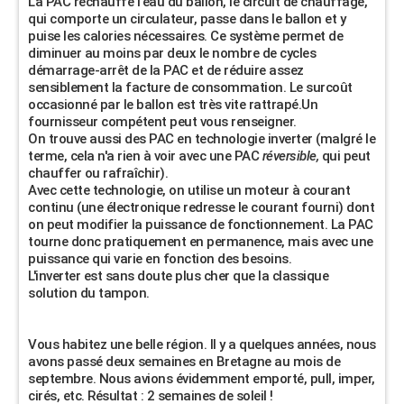
La PAC réchauffe l'eau du ballon, le circuit de chauffage,
qui comporte un circulateur, passe dans le ballon et y
puise les calories nécessaires. Ce système permet de
diminuer au moins par deux le nombre de cycles
démarrage-arrêt de la PAC et de réduire assez
sensiblement la facture de consommation. Le surcoût
occasionné par le ballon est très vite rattrapé.Un
fournisseur compétent peut vous renseigner.
On trouve aussi des PAC en technologie inverter (malgré le
terme, cela n'a rien à voir avec une PAC
réversible,
qui peut
chauffer ou rafraîchir).
Avec cette technologie, on utilise un moteur à courant
continu (une électronique redresse le courant fourni) dont
on peut modifier la puissance de fonctionnement. La PAC
tourne donc pratiquement en permanence, mais avec une
puissance qui varie en fonction des besoins.
L'inverter est sans doute plus cher que la classique
solution du tampon.
Vous habitez une belle région. Il y a quelques années, nous
avons passé deux semaines en Bretagne au mois de
septembre. Nous avions évidemment emporté, pull, imper,
cirés, etc. Résultat : 2 semaines de soleil !