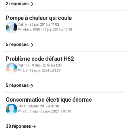
2 réponses
Pompe à chaleur qui coule
Cathy
-
26 juin 2016 à 11:02
Alexis1989
-
26 juin 2016 à 15:15
5 réponses
Problème code défaut H62
Patrick
-
9 déc. 2016 à 21:33
Lili
-
13 janv. 2024 à 21:39
5 réponses
Consommation électrique énorme
Beks
-
18 janv. 2017 à 01:38
stf_frmu
-
22 nov. 2021 à 07:19
38 réponses