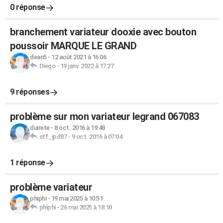
0 réponse
branchement variateur dooxie avec bouton
poussoir MARQUE LE GRAND
dean5
-
12 août 2021 à 16:06
Diego
-
19 janv. 2022 à 17:27
9 réponses
problème sur mon variateur legrand 067083
duirete
-
8 oct. 2016 à 19:48
stf_jpd87
-
9 oct. 2016 à 07:04
1 réponse
problème variateur
phiphi
-
19 mai 2025 à 10:51
phiphi
-
26 mai 2025 à 18:10