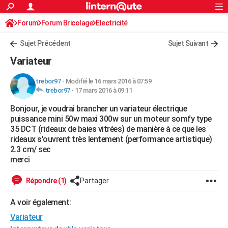
ACTUALITÉS
Forum
Forum Bricolage
Connexion
Electricité
S'inscrire
Rechercher
Société
Education
Villes
Politique
Faits Divers
Monde
+
SPORT
Sujet Précédent
Sujet Suivant
Football
Cyclisme
Forum
Coupe du monde 2026
Tennis
Rugby
CULTURE
Variateur
TNT
Cinéma
Musique
Programme TV
Streaming
Sorties cinéma
+
FINANCE
trebor97
-
Modifié le 16 mars 2016 à 07:59
trebor97
-
17 mars 2016 à 09:11
Impôts
Immobilier
Banque
Crédit
Retraite
Epargne
Risques naturels par ville
Assurance
AUTO
Bonjour, je voudrai brancher un variateur électrique
Réserver un essai
Berlines
Forum auto
Essais
Citadines
SUV
+
HIGH-TECH
puissance mini 50w maxi 300w sur un moteur somfy type
35 DCT (rideaux de baies vitrées) de manière à ce que les
Meilleur smartphone
Ordinateurs
Guide high-tech
Mobiles
Internet
Jeux vidéo
+
BRICOLAGE
rideaux s'ouvrent très lentement (performance artistique)
2.3 cm/ sec
Aménagement intérieur
Cuisine
Jardinage
+
Forum
Extérieur
Salle de bains
Rangement
WEEK-END
merci
Escapades
Expositions
Week-end nature
Guides de France
Patrimoine
Musées
+
LIFESTYLE
Répondre (1)
Partager
Bien-être
Mode
+
Art de vivre
Loisirs
Modes de vie
SANTE
A voir également:
Variateur
Guide de la santé
Médicaments
+
Alimentation
Maladies
Sommeil
VOYAGE