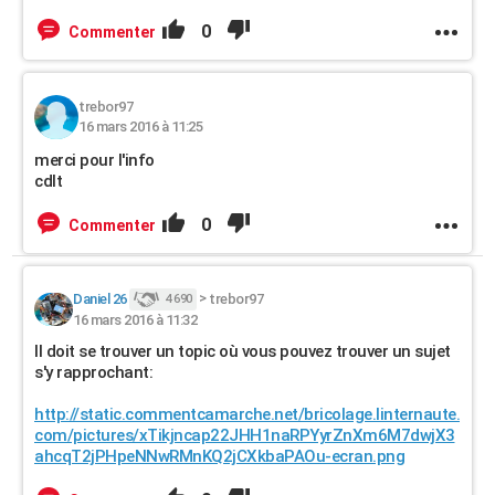
0
Commenter
trebor97
16 mars 2016 à 11:25
merci pour l'info
cdlt
0
Commenter
Daniel 26
>
trebor97
4 690
16 mars 2016 à 11:32
Il doit se trouver un topic où vous pouvez trouver un sujet
s'y rapprochant:
http://static.commentcamarche.net/bricolage.linternaute.
com/pictures/xTikjncap22JHH1naRPYyrZnXm6M7dwjX3
ahcqT2jPHpeNNwRMnKQ2jCXkbaPAOu-ecran.png