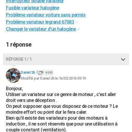
Interrupteur double variateur
City break
Voyage de noces
Climat
Destinations
Voyage nature
Forum
+
PHOTO
Fusible variateur halogène
Problème variateur voiture sans permis
GUIDES D'ACHAT
Problème variateur legrand 67083
✓
Changer le variateur d'un halogène
✓
BONS PLANS
CARTE DE VOEUX
1 réponse
Carte Bonne année
Carte Pâques
Carte de Noël
Carte Saint-Valentin
Carte d'anniversaire
DICTIONNAIRE
RÉPONSE 1 / 1
Biographies
Expressions
Dictionnaire
Citations
Proverbes
PROGRAMME TV
Daniel 26
4 690
Modifié par Daniel 26 le 16/03/2016 09:19
COPAINS D'AVANT
Bonjour,
Se connecter
Collèges
Universités
Service militaire
S'inscrire
Lycées
Primaires
Entreprises
Avis de recherche
AVIS DE DÉCÈS
Utiliser un variateur sur ce genre de moteur , c'est aller
droit vers une déception .
FORUM
On peut supposer que vous disposez de ce moteur ? Le
moindre effort ou point dur le fera caler.
Lifestyle
Sport
Television
Cinema
Bricolage
Culture
Auto
Voyage
Bien qu'il existe des variateurs pour des moteurs à
induction , il ne sont réservés que pour une utilisation à
couple constant (ventilation).