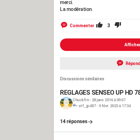
merci.
La modération.
3
Commenter
Affiche
Répond
Discussions similaires
REGLAGES SENSEO UP HD 788
Chuckfrn
-
28 janv. 2016 à 09:07
stf_jpd87
-
9 févr. 2023 à 17:34
14 réponses