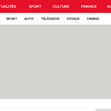
TUALITÉS
SPORT
CULTURE
FINANCE
A
SPORT
AUTO
TELEVISION
VOYAGE
CINEMA