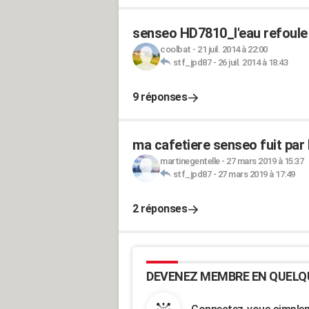
senseo HD7810_l'eau refoule 
coolbat
-
21 juil. 2014 à 22:00
stf_jpd87
-
26 juil. 2014 à 18:43
9 réponses
ma cafetiere senseo fuit par l
martinegentelle
-
27 mars 2019 à 15:37
stf_jpd87
-
27 mars 2019 à 17:49
2 réponses
DEVENEZ MEMBRE EN QUELQ