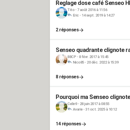
Reglage dose café Senseo H
Tito
-
7 août 2016 à 11:56
Eric
-
14 sept. 2019 à 14:27
2 réponses
Senseo quadrante clignote r
88CP
-
8 févr. 2017 à 15:45
Nico85
-
20 déc. 2022 à 15:39
8 réponses
Pourquoi ma Senseo clignote al
Celin9
-
28 juin 2017 à 08:55
Avarie
-
31 oct. 2025 à 10:12
14 réponses