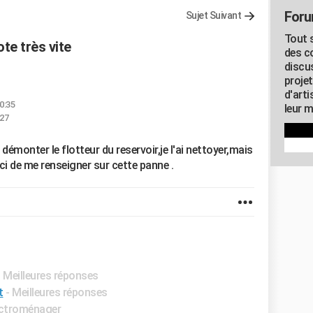
Foru
Sujet Suivant
Tout s
te très vite
des c
discu
proje
d'art
0:35
leur m
:27
démonter le flotteur du reservoir,je l'ai nettoyer,mais
rci de me renseigner sur cette panne .
- Meilleures réponses
t
- Meilleures réponses
ctroménager