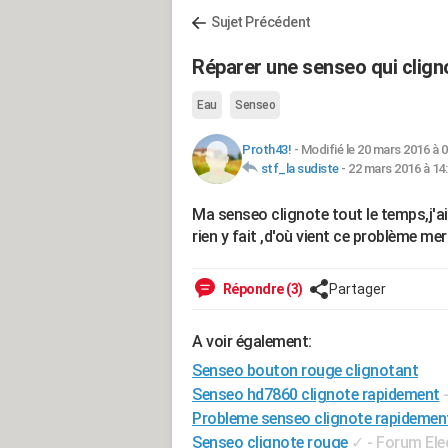
Sujet Précédent
Réparer une senseo qui cligno
Eau
Senseo
Proth43!
-
Modifié le 20 mars 2016 à 0
stf_la sudiste
-
22 mars 2016 à 14
Ma senseo clignote tout le temps,j'ai 
rien y fait ,d'où vient ce problème me
Répondre (3)
Partager
A voir également:
Senseo bouton rouge clignotant
Senseo hd7860 clignote rapidement
Probleme senseo clignote rapidemen
Senseo clignote rouge
✓
-
Forum Ele