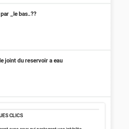
par _le bas..??
e joint du reservoir a eau
UES CLICS