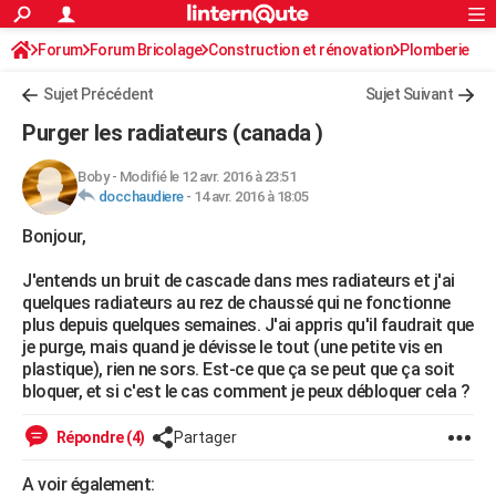
ACTUALITÉS
Forum
Forum Bricolage
Connexion
Construction et rénovation
S'inscrire
Plomberie
Rechercher
Société
Education
Villes
Politique
Faits Divers
Monde
+
SPORT
Sujet Précédent
Sujet Suivant
Football
Cyclisme
Forum
Coupe du monde 2026
Tennis
Rugby
CULTURE
Purger les radiateurs (canada )
TNT
Cinéma
Musique
Programme TV
Streaming
Sorties cinéma
+
FINANCE
Boby
-
Modifié le 12 avr. 2016 à 23:51
docchaudiere
-
14 avr. 2016 à 18:05
Impôts
Immobilier
Banque
Crédit
Retraite
Epargne
Risques naturels par ville
Assurance
AUTO
Bonjour,
Réserver un essai
Berlines
Forum auto
Essais
Citadines
SUV
+
HIGH-TECH
J'entends un bruit de cascade dans mes radiateurs et j'ai
Meilleur smartphone
Ordinateurs
Guide high-tech
Mobiles
Internet
Jeux vidéo
+
BRICOLAGE
quelques radiateurs au rez de chaussé qui ne fonctionne
plus depuis quelques semaines. J'ai appris qu'il faudrait que
Aménagement intérieur
Cuisine
Jardinage
+
Forum
Extérieur
Salle de bains
Rangement
WEEK-END
je purge, mais quand je dévisse le tout (une petite vis en
plastique), rien ne sors. Est-ce que ça se peut que ça soit
Escapades
Expositions
Week-end nature
Guides de France
Patrimoine
Musées
+
LIFESTYLE
bloquer, et si c'est le cas comment je peux débloquer cela ?
Bien-être
Mode
+
Art de vivre
Loisirs
Modes de vie
SANTE
Répondre (4)
Partager
Guide de la santé
Médicaments
+
Alimentation
Maladies
Sommeil
VOYAGE
A voir également: