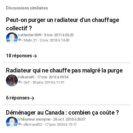
Discussions similaires
Peut-on purger un radiateur d'un chauffage
collectif ?
catherine1809
-
9 nov. 2011 à 06:25
Malin.21
-
2 nov. 2018 à 14:40
18 réponses
Radiateur qui ne chauffe pas malgré la purge
Hékate85
-
17 nov. 2013 à 09:54
Gef
-
30 janv. 2014 à 11:41
6 réponses
Déménager au Canada : combien ça coûte ?
Utilisateur anonyme
-
26 oct. 2010 à 20:07
elletravel52
-
17 janv. 2024 à 10:17