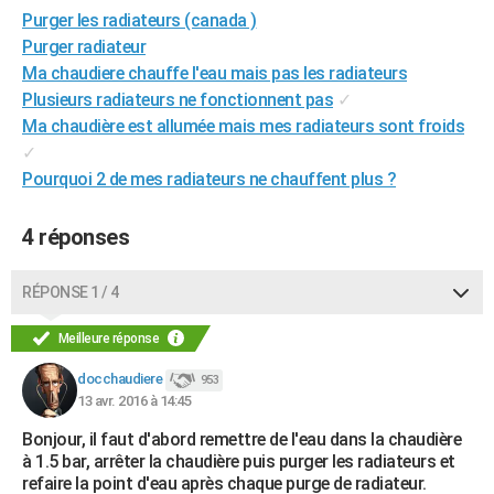
Purger les radiateurs (canada )
City break
Voyage de noces
Climat
Destinations
Voyage nature
Forum
+
PHOTO
Purger radiateur
GUIDES D'ACHAT
Ma chaudiere chauffe l'eau mais pas les radiateurs
Plusieurs radiateurs ne fonctionnent pas
✓
BONS PLANS
Ma chaudière est allumée mais mes radiateurs sont froids
✓
CARTE DE VOEUX
Pourquoi 2 de mes radiateurs ne chauffent plus ?
Carte Bonne année
Carte Pâques
Carte de Noël
Carte Saint-Valentin
Carte d'anniversaire
DICTIONNAIRE
4 réponses
Biographies
Expressions
Dictionnaire
Citations
Proverbes
PROGRAMME TV
RÉPONSE 1 / 4
COPAINS D'AVANT
Se connecter
Collèges
Universités
Service militaire
S'inscrire
Lycées
Primaires
Entreprises
Avis de recherche
AVIS DE DÉCÈS
Meilleure réponse
docchaudiere
953
FORUM
13 avr. 2016 à 14:45
Lifestyle
Sport
Television
Cinema
Bricolage
Culture
Auto
Voyage
Bonjour, il faut d'abord remettre de l'eau dans la chaudière
à 1.5 bar, arrêter la chaudière puis purger les radiateurs et
refaire la point d'eau après chaque purge de radiateur.