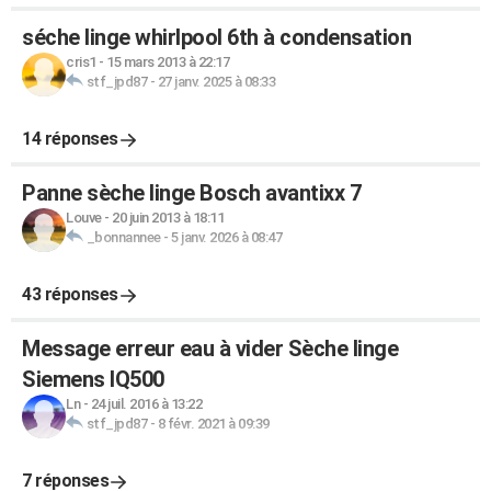
séche linge whirlpool 6th à condensation
cris1
-
15 mars 2013 à 22:17
stf_jpd87
-
27 janv. 2025 à 08:33
14 réponses
Panne sèche linge Bosch avantixx 7
Louve
-
20 juin 2013 à 18:11
_bonnannee
-
5 janv. 2026 à 08:47
43 réponses
Message erreur eau à vider Sèche linge
Siemens IQ500
Ln
-
24 juil. 2016 à 13:22
stf_jpd87
-
8 févr. 2021 à 09:39
7 réponses