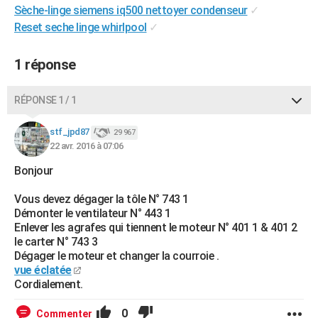
Sèche-linge siemens iq500 nettoyer condenseur
✓
City break
Voyage de noces
Climat
Destinations
Voyage nature
Forum
+
PHOTO
Reset seche linge whirlpool
✓
GUIDES D'ACHAT
1 réponse
BONS PLANS
RÉPONSE 1 / 1
CARTE DE VOEUX
Carte Bonne année
Carte Pâques
Carte de Noël
Carte Saint-Valentin
Carte d'anniversaire
DICTIONNAIRE
stf_jpd87
29 967
22 avr. 2016 à 07:06
Biographies
Expressions
Dictionnaire
Citations
Proverbes
PROGRAMME TV
Bonjour
COPAINS D'AVANT
Vous devez dégager la tôle N° 743 1
Démonter le ventilateur N° 443 1
Se connecter
Collèges
Universités
Service militaire
S'inscrire
Lycées
Primaires
Entreprises
Avis de recherche
AVIS DE DÉCÈS
Enlever les agrafes qui tiennent le moteur N° 401 1 & 401 2
le carter N° 743 3
FORUM
Dégager le moteur et changer la courroie .
vue éclatée
Lifestyle
Sport
Television
Cinema
Bricolage
Culture
Auto
Voyage
Cordialement.
0
Commenter