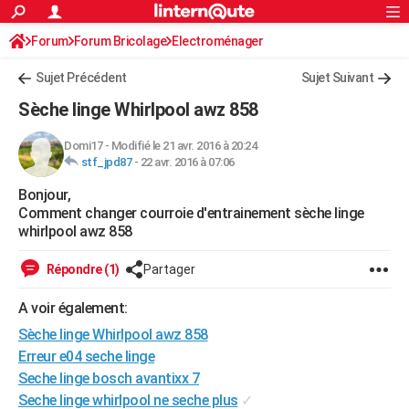
ACTUALITÉS
Forum
Forum Bricolage
Connexion
Electroménager
S'inscrire
Rechercher
Société
Education
Villes
Politique
Faits Divers
Monde
+
SPORT
Sujet Précédent
Sujet Suivant
Football
Cyclisme
Forum
Coupe du monde 2026
Tennis
Rugby
CULTURE
Sèche linge Whirlpool awz 858
TNT
Cinéma
Musique
Programme TV
Streaming
Sorties cinéma
+
FINANCE
Domi17
-
Modifié le 21 avr. 2016 à 20:24
stf_jpd87
-
22 avr. 2016 à 07:06
Impôts
Immobilier
Banque
Crédit
Retraite
Epargne
Risques naturels par ville
Assurance
AUTO
Bonjour,
Réserver un essai
Berlines
Forum auto
Essais
Citadines
SUV
+
HIGH-TECH
Comment changer courroie d'entrainement sèche linge
whirlpool awz 858
Meilleur smartphone
Ordinateurs
Guide high-tech
Mobiles
Internet
Jeux vidéo
+
BRICOLAGE
Répondre (1)
Partager
Aménagement intérieur
Cuisine
Jardinage
+
Forum
Extérieur
Salle de bains
Rangement
WEEK-END
A voir également:
Escapades
Expositions
Week-end nature
Guides de France
Patrimoine
Musées
+
LIFESTYLE
Sèche linge Whirlpool awz 858
Bien-être
Mode
+
Art de vivre
Loisirs
Modes de vie
Erreur e04 seche linge
SANTE
Seche linge bosch avantixx 7
Guide de la santé
Médicaments
+
Alimentation
Maladies
Sommeil
VOYAGE
Seche linge whirlpool ne seche plus
✓