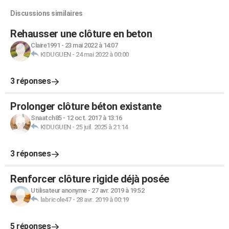
Discussions similaires
Rehausser une clôture en beton
Claire1991
-
23 mai 2022 à 14:07
KIDUGUEN
-
24 mai 2022 à 00:00
3 réponses
Prolonger clôture béton existante
Snaatch85
-
12 oct. 2017 à 13:16
KIDUGUEN
-
25 juil. 2025 à 21:14
3 réponses
Renforcer clôture rigide déjà posée
Utilisateur anonyme
-
27 avr. 2019 à 19:52
labricole47
-
28 avr. 2019 à 00:19
5 réponses