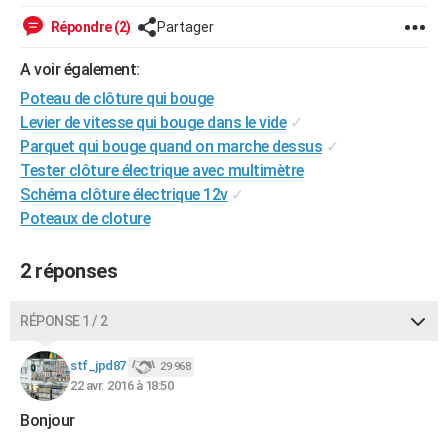
City break
Voyage de noces
Climat
Destinations
Voyage nature
Forum
+
PHOTO
Répondre (2)
Partager
GUIDES D'ACHAT
A voir également:
Poteau de clôture qui bouge
BONS PLANS
Levier de vitesse qui bouge dans le vide
✓
CARTE DE VOEUX
Parquet qui bouge quand on marche dessus
✓
Tester clôture électrique avec multimètre
Carte Bonne année
Carte Pâques
Carte de Noël
Carte Saint-Valentin
Carte d'anniversaire
DICTIONNAIRE
Schéma clôture électrique 12v
✓
Poteaux de cloture
Biographies
Expressions
Dictionnaire
Citations
Proverbes
PROGRAMME TV
COPAINS D'AVANT
2 réponses
Se connecter
Collèges
Universités
Service militaire
S'inscrire
Lycées
Primaires
Entreprises
Avis de recherche
AVIS DE DÉCÈS
RÉPONSE 1 / 2
FORUM
stf_jpd87
29 968
Lifestyle
Sport
Television
Cinema
Bricolage
Culture
Auto
Voyage
22 avr. 2016 à 18:50
Bonjour