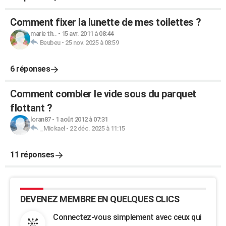
Comment fixer la lunette de mes toilettes ?
marie th..
-
15 avr. 2011 à 08:44
Beubeu
-
25 nov. 2025 à 08:59
6 réponses
Comment combler le vide sous du parquet
flottant ?
loran87
-
1 août 2012 à 07:31
_Mickael
-
22 déc. 2025 à 11:15
11 réponses
DEVENEZ MEMBRE EN QUELQUES CLICS
Connectez-vous simplement avec ceux qui