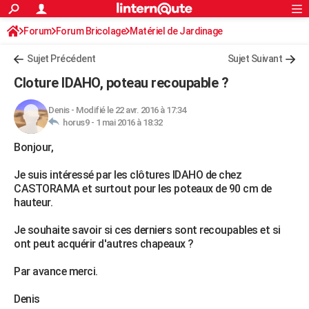
ACTUALITÉS
Forum
Forum Bricolage
Connexion
Matériel de Jardinage
S'inscrire
Rechercher
Société
Education
Villes
Politique
Faits Divers
Monde
+
SPORT
Sujet Précédent
Sujet Suivant
Football
Cyclisme
Forum
Coupe du monde 2026
Tennis
Rugby
CULTURE
Cloture IDAHO, poteau recoupable ?
TNT
Cinéma
Musique
Programme TV
Streaming
Sorties cinéma
+
FINANCE
Denis
-
Modifié le 22 avr. 2016 à 17:34
horus9 -
1 mai 2016 à 18:32
Impôts
Immobilier
Banque
Crédit
Retraite
Epargne
Risques naturels par ville
Assurance
AUTO
Bonjour,
Réserver un essai
Berlines
Forum auto
Essais
Citadines
SUV
+
HIGH-TECH
Je suis intéressé par les clôtures IDAHO de chez
Meilleur smartphone
Ordinateurs
Guide high-tech
Mobiles
Internet
Jeux vidéo
+
BRICOLAGE
CASTORAMA et surtout pour les poteaux de 90 cm de
hauteur.
Aménagement intérieur
Cuisine
Jardinage
+
Forum
Extérieur
Salle de bains
Rangement
WEEK-END
Je souhaite savoir si ces derniers sont recoupables et si
Escapades
Expositions
Week-end nature
Guides de France
Patrimoine
Musées
+
LIFESTYLE
ont peut acquérir d'autres chapeaux ?
Bien-être
Mode
+
Art de vivre
Loisirs
Modes de vie
SANTE
Par avance merci.
Guide de la santé
Médicaments
+
Alimentation
Maladies
Sommeil
VOYAGE
Denis