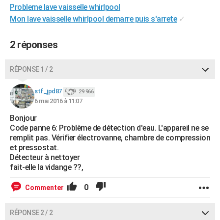
Probleme lave vaisselle whirlpool
City break
Voyage de noces
Climat
Destinations
Voyage nature
Forum
+
PHOTO
Mon lave vaisselle whirlpool demarre puis s'arrete
✓
GUIDES D'ACHAT
2 réponses
BONS PLANS
RÉPONSE 1 / 2
CARTE DE VOEUX
Carte Bonne année
Carte Pâques
Carte de Noël
Carte Saint-Valentin
Carte d'anniversaire
DICTIONNAIRE
stf_jpd87
29 966
6 mai 2016 à 11:07
Biographies
Expressions
Dictionnaire
Citations
Proverbes
PROGRAMME TV
Bonjour
Code panne 6: Problème de détection d'eau. L'appareil ne se
COPAINS D'AVANT
remplit pas. Vérifier électrovanne, chambre de compression
et pressostat.
Se connecter
Collèges
Universités
Service militaire
S'inscrire
Lycées
Primaires
Entreprises
Avis de recherche
AVIS DE DÉCÈS
Détecteur à nettoyer
fait-elle la vidange ??,
FORUM
0
Commenter
Lifestyle
Sport
Television
Cinema
Bricolage
Culture
Auto
Voyage
RÉPONSE 2 / 2