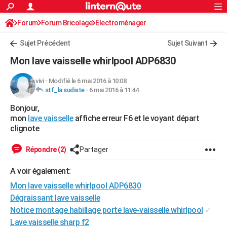
ACTUALITÉS
Forum
Forum Bricolage
Connexion
Electroménager
S'inscrire
Rechercher
Société
Education
Villes
Politique
Faits Divers
Monde
+
SPORT
Sujet Précédent
Sujet Suivant
Football
Cyclisme
Forum
Coupe du monde 2026
Tennis
Rugby
CULTURE
Mon lave vaisselle whirlpool ADP6830
TNT
Cinéma
Musique
Programme TV
Streaming
Sorties cinéma
+
FINANCE
vivi
-
Modifié le 6 mai 2016 à 10:08
stf_la sudiste
-
6 mai 2016 à 11:44
Impôts
Immobilier
Banque
Crédit
Retraite
Epargne
Risques naturels par ville
Assurance
AUTO
Bonjour,
Réserver un essai
Berlines
Forum auto
Essais
Citadines
SUV
+
HIGH-TECH
mon
lave vaisselle
affiche erreur F6 et le voyant départ
clignote
Meilleur smartphone
Ordinateurs
Guide high-tech
Mobiles
Internet
Jeux vidéo
+
BRICOLAGE
Répondre (2)
Partager
Aménagement intérieur
Cuisine
Jardinage
+
Forum
Extérieur
Salle de bains
Rangement
WEEK-END
A voir également:
Escapades
Expositions
Week-end nature
Guides de France
Patrimoine
Musées
+
LIFESTYLE
Mon lave vaisselle whirlpool ADP6830
Bien-être
Mode
+
Art de vivre
Loisirs
Modes de vie
Dégraissant lave vaisselle
SANTE
Notice montage habillage porte lave-vaisselle whirlpool
✓
Guide de la santé
Médicaments
+
Alimentation
Maladies
Sommeil
VOYAGE
Lave vaisselle sharp f2