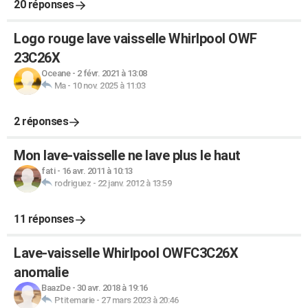
20 réponses
Logo rouge lave vaisselle Whirlpool OWF
23C26X
Oceane
-
2 févr. 2021 à 13:08
Ma
-
10 nov. 2025 à 11:03
2 réponses
Mon lave-vaisselle ne lave plus le haut
fati
-
16 avr. 2011 à 10:13
rodriguez
-
22 janv. 2012 à 13:59
11 réponses
Lave-vaisselle Whirlpool OWFC3C26X
anomalie
BaazDe
-
30 avr. 2018 à 19:16
Ptitemarie
-
27 mars 2023 à 20:46