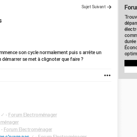
Foru
Sujet Suivant
Trouv
s
dépan
élect
commu
durée
Écono
commence son cycle normalement puis s arrête un
optimi
démarrer se met à clignoter que faire ?
✓
-
Forum Electroménager
oménager
-
Forum Electroménager
ne s'ouvre pas
✓
-
Forum Electroménager