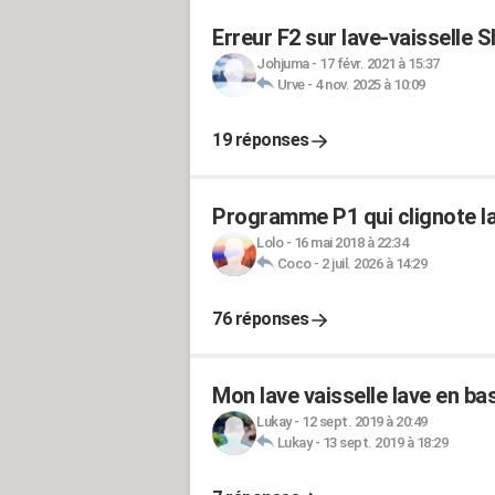
Erreur F2 sur lave-vaisselle 
Johjuma
-
17 févr. 2021 à 15:37
Urve
-
4 nov. 2025 à 10:09
19 réponses
Programme P1 qui clignote la
Lolo
-
16 mai 2018 à 22:34
Coco
-
2 juil. 2026 à 14:29
76 réponses
Mon lave vaisselle lave en bas,
Lukay
-
12 sept. 2019 à 20:49
Lukay
-
13 sept. 2019 à 18:29