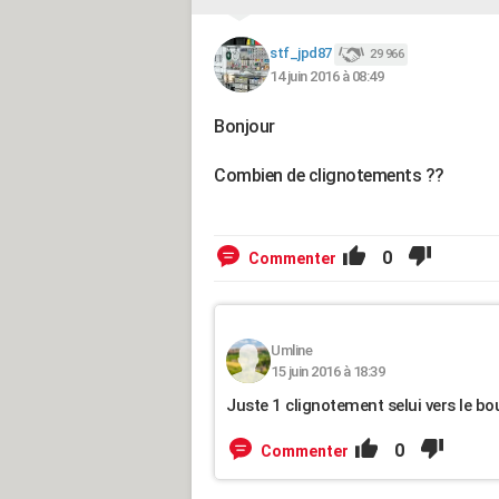
stf_jpd87
29 966
14 juin 2016 à 08:49
Bonjour
Combien de clignotements ??
0
Commenter
Umline
15 juin 2016 à 18:39
Juste 1 clignotement selui vers le 
0
Commenter