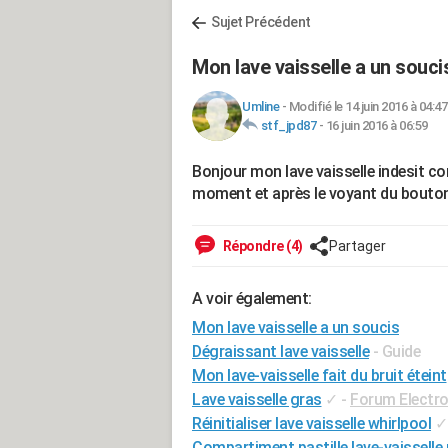
Sujet Précédent
Mon lave vaisselle a un souci
Umline
-
Modifié le 14 juin 2016 à 04:47
stf_jpd87
-
16 juin 2016 à 06:59
Bonjour mon lave vaisselle indesit 
moment et après le voyant du bouton 
Répondre (4)
Partager
A voir également:
Mon lave vaisselle a un soucis
Dégraissant lave vaisselle
- Guide
Mon lave-vaisselle fait du bruit éteint
Lave vaisselle gras
✓
-
Forum Electr
Réinitialiser lave vaisselle whirlpool
✓
Compartiment pastille lave-vaisselle 