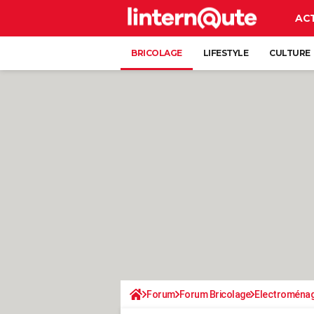
AC
BRICOLAGE
LIFESTYLE
CULTURE
Forum
Forum Bricolage
Electroména