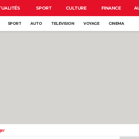
TUALITÉS
SPORT
CULTURE
FINANCE
A
SPORT
AUTO
TELEVISION
VOYAGE
CINEMA
ger