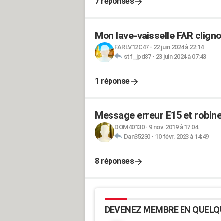
7 réponses
Mon lave-vaisselle FAR cligno
FARLV12C47
-
22 juin 2024 à 22:14
stf_jpd87
-
23 juin 2024 à 07:43
1 réponse
Message erreur E15 et robinet
DOM40130
-
9 nov. 2019 à 17:04
Dan35230
-
10 févr. 2023 à 14:49
8 réponses
DEVENEZ MEMBRE EN QUELQ