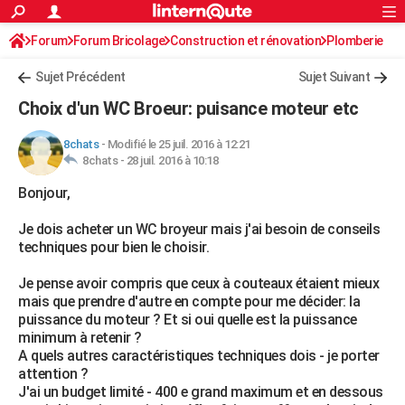
ACTUALITÉS
Forum
Forum Bricolage
Connexion
Construction et rénovation
S'inscrire
Plomberie
Rechercher
Société
Education
Villes
Politique
Faits Divers
Monde
+
SPORT
Sujet Précédent
Sujet Suivant
Football
Cyclisme
Forum
Coupe du monde 2026
Tennis
Rugby
CULTURE
Choix d'un WC Broeur: puisance moteur etc
TNT
Cinéma
Musique
Programme TV
Streaming
Sorties cinéma
+
FINANCE
8chats
-
Modifié le 25 juil. 2016 à 12:21
8chats -
28 juil. 2016 à 10:18
Impôts
Immobilier
Banque
Crédit
Retraite
Epargne
Risques naturels par ville
Assurance
AUTO
Bonjour,
Réserver un essai
Berlines
Forum auto
Essais
Citadines
SUV
+
HIGH-TECH
Je dois acheter un WC broyeur mais j'ai besoin de conseils
Meilleur smartphone
Ordinateurs
Guide high-tech
Mobiles
Internet
Jeux vidéo
+
BRICOLAGE
techniques pour bien le choisir.
Aménagement intérieur
Cuisine
Jardinage
+
Forum
Extérieur
Salle de bains
Rangement
WEEK-END
Je pense avoir compris que ceux à couteaux étaient mieux
mais que prendre d'autre en compte pour me décider: la
Escapades
Expositions
Week-end nature
Guides de France
Patrimoine
Musées
+
LIFESTYLE
puissance du moteur ? Et si oui quelle est la puissance
minimum à retenir ?
Bien-être
Mode
+
Art de vivre
Loisirs
Modes de vie
SANTE
A quels autres caractéristiques techniques dois - je porter
attention ?
Guide de la santé
Médicaments
+
Alimentation
Maladies
Sommeil
VOYAGE
J'ai un budget limité - 400 e grand maximum et en dessous