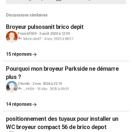
Discussions similaires
Broyeur pulsosanit brico depit
Franckfh59
-
3 août 2020 à 12:39
labricole47
-
4 nov. 2023 à 08:51
15 réponses
Pourquoi mon broyeur Parkside ne démarre
plus ?
Chomb
-
2 nov. 2024 à 22:19
_titi56
-
15 déc. 2025 à 09:01
14 réponses
positionnement des tuyaux pour installer un
WC broyeur compact 56 de brico depot