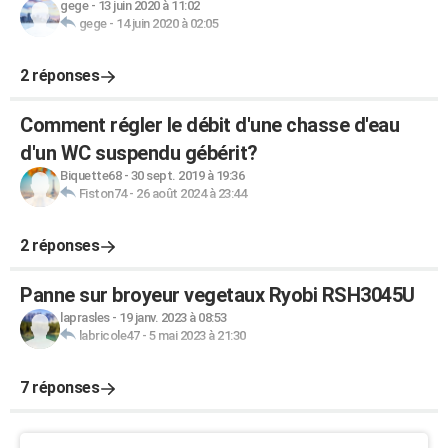
gege
-
13 juin 2020 à 11:02
gege
-
14 juin 2020 à 02:05
2 réponses
Comment régler le débit d'une chasse d'eau
d'un WC suspendu gébérit?
Biquette68
-
30 sept. 2019 à 19:36
Fiston74
-
26 août 2024 à 23:44
2 réponses
Panne sur broyeur vegetaux Ryobi RSH3045U
laprasles
-
19 janv. 2023 à 08:53
labricole47
-
5 mai 2023 à 21:30
7 réponses