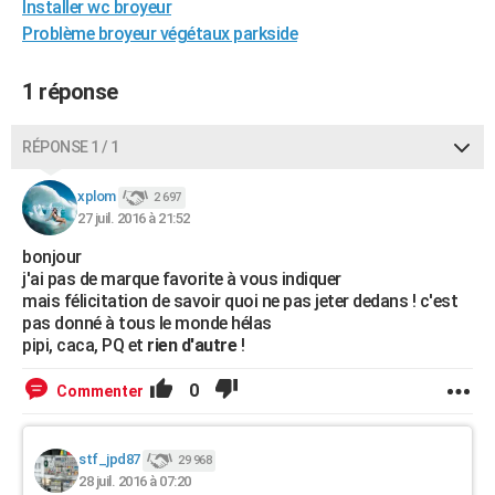
Installer wc broyeur
Problème broyeur végétaux parkside
1 réponse
RÉPONSE 1 / 1
xplom
2 697
27 juil. 2016 à 21:52
bonjour
j'ai pas de marque favorite à vous indiquer
mais félicitation de savoir quoi ne pas jeter dedans ! c'est
pas donné à tous le monde hélas
pipi, caca, PQ et
rien d'autre
!
0
Commenter
stf_jpd87
29 968
28 juil. 2016 à 07:20