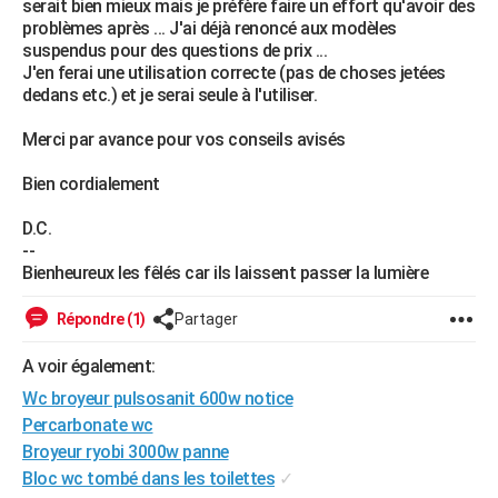
serait bien mieux mais je préfère faire un effort qu'avoir des
City break
Voyage de noces
Climat
Destinations
Voyage nature
Forum
+
problèmes après ... J'ai déjà renoncé aux modèles
PHOTO
suspendus pour des questions de prix ...
J'en ferai une utilisation correcte (pas de choses jetées
GUIDES D'ACHAT
dedans etc.) et je serai seule à l'utiliser.
BONS PLANS
Merci par avance pour vos conseils avisés
CARTE DE VOEUX
Bien cordialement
Carte Bonne année
Carte Pâques
Carte de Noël
Carte Saint-Valentin
Carte d'anniversaire
DICTIONNAIRE
D.C.
Biographies
Expressions
Dictionnaire
Citations
Proverbes
--
PROGRAMME TV
Bienheureux les fêlés car ils laissent passer la lumière
COPAINS D'AVANT
Répondre (1)
Partager
Se connecter
Collèges
Universités
Service militaire
S'inscrire
Lycées
Primaires
Entreprises
Avis de recherche
AVIS DE DÉCÈS
A voir également:
FORUM
Wc broyeur pulsosanit 600w notice
Percarbonate wc
Lifestyle
Sport
Television
Cinema
Bricolage
Culture
Auto
Voyage
Broyeur ryobi 3000w panne
Bloc wc tombé dans les toilettes
✓