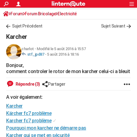
ACTUALITÉS
Forum
Forum Bricolage
Connexion
Electricité
S'inscrire
Rechercher
Société
Education
Villes
Politique
Faits Divers
Monde
+
SPORT
Sujet Précédent
Sujet Suivant
Football
Cyclisme
Forum
Coupe du monde 2026
Tennis
Rugby
CULTURE
Karcher
TNT
Cinéma
Musique
Programme TV
Streaming
Sorties cinéma
+
FINANCE
charlot
-
Modifié le 5 août 2016 à 15:57
stf_jpd87
-
5 août 2016 à 18:16
Impôts
Immobilier
Banque
Crédit
Retraite
Epargne
Risques naturels par ville
Assurance
AUTO
Bonjour,
Réserver un essai
Berlines
Forum auto
Essais
Citadines
SUV
+
HIGH-TECH
comment controler le rotor de mon karcher celui-ci a bleuit
Meilleur smartphone
Ordinateurs
Guide high-tech
Mobiles
Internet
Jeux vidéo
+
BRICOLAGE
Répondre (3)
Partager
Aménagement intérieur
Cuisine
Jardinage
+
Forum
Extérieur
Salle de bains
Rangement
WEEK-END
A voir également:
Escapades
Expositions
Week-end nature
Guides de France
Patrimoine
Musées
+
Karcher
LIFESTYLE
Kärcher fc7 problème
Bien-être
Mode
+
Art de vivre
Loisirs
Modes de vie
SANTE
Karcher fc7 problème
✓
Pourquoi mon karcher ne démarre pas
Guide de la santé
Médicaments
+
Alimentation
Maladies
Sommeil
VOYAGE
Karcher qui se met en sécurité