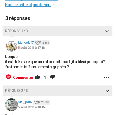
Karcher vitre clignote vert
✓
City break
Voyage de noces
Climat
Destinations
Voyage nature
Forum
+
PHOTO
GUIDES D'ACHAT
3 réponses
BONS PLANS
RÉPONSE 1 / 3
CARTE DE VOEUX
labricole47
2 864
Carte Bonne année
Carte Pâques
Carte de Noël
Carte Saint-Valentin
Carte d'anniversaire
DICTIONNAIRE
5 août 2016 à 17:18
bonjour
Biographies
Expressions
Dictionnaire
Citations
Proverbes
PROGRAMME TV
il est très rare que un rotor soit mort ,il a bleui pourquoi?
frottements ?;roulements grippés ?
COPAINS D'AVANT
1
Commenter
Se connecter
Collèges
Universités
Service militaire
S'inscrire
Lycées
Primaires
Entreprises
Avis de recherche
AVIS DE DÉCÈS
FORUM
RÉPONSE 2 / 3
Lifestyle
Sport
Television
Cinema
Bricolage
Culture
Auto
Voyage
stf_jpd87
29 909
5 août 2016 à 18:16