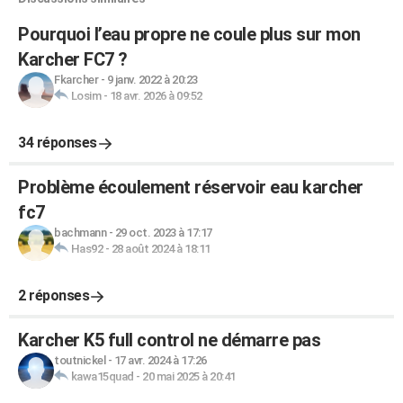
Pourquoi l’eau propre ne coule plus sur mon
Karcher FC7 ?
Fkarcher
-
9 janv. 2022 à 20:23
Losim
-
18 avr. 2026 à 09:52
34 réponses
Problème écoulement réservoir eau karcher
fc7
bachmann
-
29 oct. 2023 à 17:17
Has92
-
28 août 2024 à 18:11
2 réponses
Karcher K5 full control ne démarre pas
toutnickel
-
17 avr. 2024 à 17:26
kawa15quad
-
20 mai 2025 à 20:41