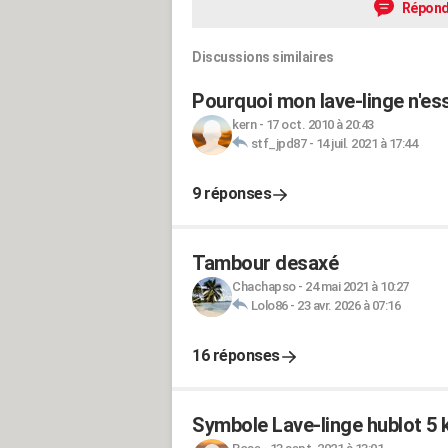
Répond
Discussions similaires
Pourquoi mon lave-linge n'es
kern
-
17 oct. 2010 à 20:43
stf_jpd87
-
14 juil. 2021 à 17:44
9 réponses
Tambour desaxé
Chachapso
-
24 mai 2021 à 10:27
Lolo86
-
23 avr. 2026 à 07:16
16 réponses
Symbole Lave-linge hublot 