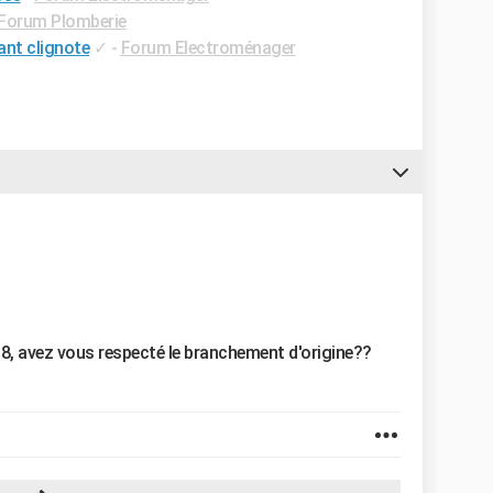
Forum Plomberie
ant clignote
✓
-
Forum Electroménager
08, avez vous respecté le branchement d'origine??