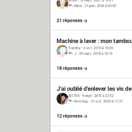
Rose
-
13 sept. 2021 à 13:01
Mimi
-
21 janv. 2026 à 03:50
21 réponses
Machine à laver : mon tambou
framby
-
3 oct. 2010 à 13:30
J
-
29 sept. 2018 à 19:15
18 réponses
J'ai oublié d'enlever les vis
lili1704
-
9 sept. 2015 à 22:52
Ketchup
-
21 oct. 2020 à 17:27
12 réponses