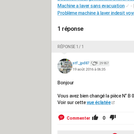
Machine a laver sans evacuation
✓
-
Problème machine à laver indesit voy
1 réponse
RÉPONSE 1 / 1
stf_jpd87
29 957
19 août 2016 à 06:35
Bonjour
Vous avez bien changé la pièce N° B 
Voir sur cette
vue éclatée
0
Commenter