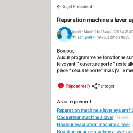
Sujet Précédent
Reparation machine a laver 
jeanfi
-
Modifié le 18 août 2016 à 23:30
stf_jpd87
-
19 août 2016 à 06:35
Bonjour,
Aucun programme ne fonctionne sur M
le voyant '' ouverture porte '' reste 
pièce '' sécurité porte'' mais j'ai le 
Répondre (1)
Partager
A voir également:
Reparation machine a laver aya amf 
Code erreur machine à laver
- Guide
Hauteur évacuation machine à laver
Bouchon vidange machine à laver ca