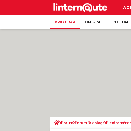
AC
BRICOLAGE
LIFESTYLE
CULTURE
Forum
Forum Bricolage
Electroména