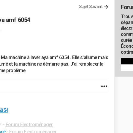
Foru
Sujet Suivant
Trouv
aya amf 6054
dépan
élect
commu
durée
Écono
optimi
a machine à laver aya amf 6054 . Elle s'allume mais
allumé et la machine ne démarre pas. J'ai remplacer la
même problème.
6054
✓
-
Forum Electroménager
ssé
-
Forum Electroménager