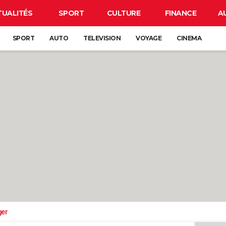
TUALITÉS
SPORT
CULTURE
FINANCE
A
SPORT
AUTO
TELEVISION
VOYAGE
CINEMA
ger