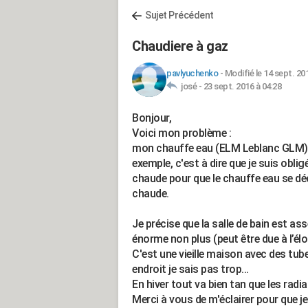
Sujet Précédent
Chaudiere à gaz
pavlyuchenko
-
Modifié le 14 sept. 20
josé -
23 sept. 2016 à 04:28
Bonjour,
Voici mon problème :
mon chauffe eau (ELM Leblanc GLM) à
exemple, c'est à dire que je suis obligé
chaude pour que le chauffe eau se dé
chaude.
Je précise que la salle de bain est as
énorme non plus (peut être due à l’élo
C'est une vieille maison avec des tub
endroit je sais pas trop...
En hiver tout va bien tan que les rad
Merci à vous de m'éclairer pour que 