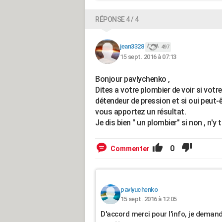
RÉPONSE 4 / 4
jean3328
497
15 sept. 2016 à 07:13
Bonjour pavlychenko ,
Dites a votre plombier de voir si votr
détendeur de pression et si oui peut-
vous apportez un résultat.
Je dis bien " un plombier" si non , n'y
0
Commenter
pavlyuchenko
15 sept. 2016 à 12:05
D'accord merci pour l'info, je deman