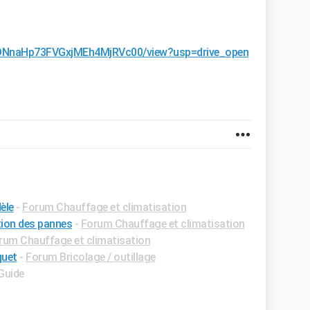
B-8DNnaHp73FVGxjMEh4MjRVc00/view?usp=drive_open
èle
-
Forum Chauffage et climatisation
tion des pannes
-
Forum Chauffage et climatisation
rum Chauffage et climatisation
quet
-
Forum Bricolage / outillage
 Guide