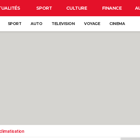
TUALITÉS
SPORT
CULTURE
FINANCE
A
SPORT
AUTO
TELEVISION
VOYAGE
CINEMA
climatisation