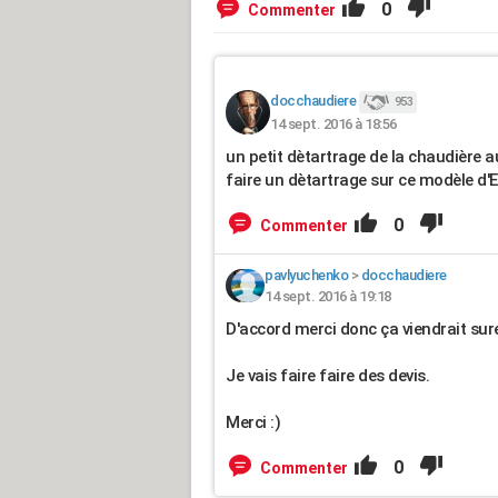
0
Commenter
docchaudiere
953
14 sept. 2016 à 18:56
un petit dètartrage de la chaudière 
faire un dètartrage sur ce modèle d'
0
Commenter
pavlyuchenko
>
docchaudiere
14 sept. 2016 à 19:18
D'accord merci donc ça viendrait sur
Je vais faire faire des devis.
Merci :)
0
Commenter