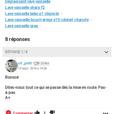
Dégraissant lave vaisselle
City break
Voyage de noces
Climat
Destinations
Voyage nature
Forum
+
PHOTO
Lave vaisselle sharp f2
Lave vaisselle beko p1 clignote
✓
GUIDES D'ACHAT
Lave-vaisselle bosch erreur e15 robinet clignote
✓
Lave vaisselle gras
✓
BONS PLANS
CARTE DE VOEUX
8 réponses
Carte Bonne année
Carte Pâques
Carte de Noël
Carte Saint-Valentin
Carte d'anniversaire
DICTIONNAIRE
RÉPONSE 1 / 8
Biographies
Expressions
Dictionnaire
Citations
Proverbes
PROGRAMME TV
stf_jpd87
29 964
COPAINS D'AVANT
19 sept. 2016 à 19:26
Bonsoir
Se connecter
Collèges
Universités
Service militaire
S'inscrire
Lycées
Primaires
Entreprises
Avis de recherche
AVIS DE DÉCÈS
Dites-nous tout ce qui se passe dès la mise en route. Pas-
FORUM
à-pas.
A+
Lifestyle
Sport
Television
Cinema
Bricolage
Culture
Auto
Voyage
1
Commenter