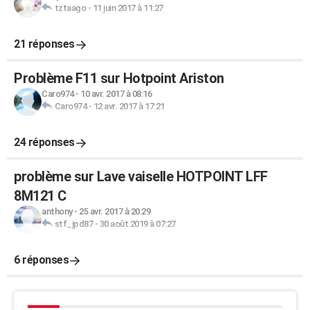
tztaago
-
11 juin 2017 à 11:27
21 réponses
Problème F11 sur Hotpoint Ariston
Caro974
-
10 avr. 2017 à 08:16
Caro974
-
12 avr. 2017 à 17:21
24 réponses
problème sur Lave vaiselle HOTPOINT LFF
8M121 C
anthony
-
25 avr. 2017 à 20:29
stf_jpd87
-
30 août 2019 à 07:27
6 réponses