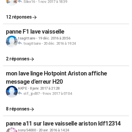
Silex16
-
1 nov. 2017 à 18:39
12 réponses
panne F1 lave vaisselle
tsagittaire
-
19 déc. 2016 à 20:56
tsagittaire
-
20 déc. 2016 à 19:24
2 réponses
mon lave linge Hotpoint Ariston affiche
message d'erreur H20
AKPE
-
8 janv. 2017 à 21:28
stf_jpd87
-
9 nov. 2017 à 07:04
8 réponses
panne a11 sur lave vaisselle ariston ldf12314
sony 54000
-
20 avr. 2016 à 14:24