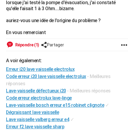
lorsque j'ai testé la pompe d'évacuation, j'ai constaté
City break
Voyage de noces
Climat
Destinations
Voyage nature
Forum
+
PHOTO
qu'elle faisait 1 à 3 Ohm....bizarre.
GUIDES D'ACHAT
auriez-vous une idée de l'origine du problème ?
BONS PLANS
En vous remerciant
CARTE DE VOEUX
Répondre (1)
Partager
Carte Bonne année
Carte Pâques
Carte de Noël
Carte Saint-Valentin
Carte d'anniversaire
DICTIONNAIRE
A voir également:
Biographies
Expressions
Dictionnaire
Citations
Proverbes
PROGRAMME TV
Erreur i20 lave vaisselle electrolux
Code erreur i20 lave vaisselle electrolux
- Meilleures
COPAINS D'AVANT
réponses
Lave-vaisselle défectueux i20
- Meilleures réponses
Se connecter
Collèges
Universités
Service militaire
S'inscrire
Lycées
Primaires
Entreprises
Avis de recherche
AVIS DE DÉCÈS
Code erreur electrolux lave-linge
FORUM
Lave-vaisselle bosch erreur e15 robinet clignote
✓
Dégraissant lave vaisselle
Lifestyle
Sport
Television
Cinema
Bricolage
Culture
Auto
Voyage
Lave vaisselle valberg erreur e4
✓
Erreur f2 lave vaisselle sharp