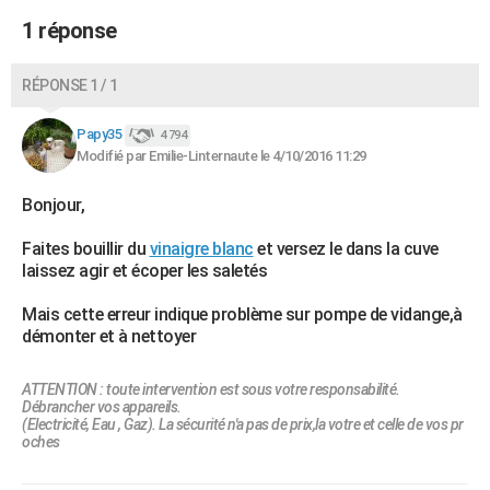
1 réponse
RÉPONSE 1 / 1
Papy35
4 794
Modifié par Emilie-Linternaute le 4/10/2016 11:29
Bonjour,
Faites bouillir du
vinaigre blanc
et versez le dans la cuve
laissez agir et écoper les saletés
Mais cette erreur indique problème sur pompe de vidange,à
démonter et à nettoyer
ATTENTION : toute intervention est sous votre responsabilité.
Débrancher vos appareils.
(Electricité, Eau , Gaz). La sécurité n'a pas de prix,la votre et celle de vos pr
oches