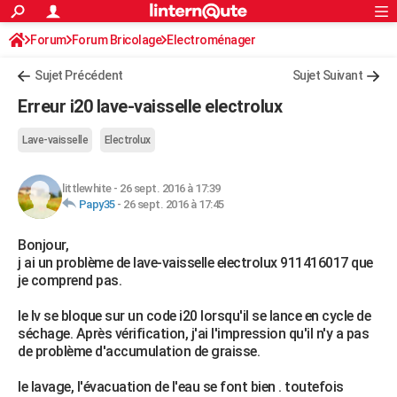
ACTUALITÉS
Forum
Forum Bricolage
Connexion
Electroménager
S'inscrire
Rechercher
Société
Education
Villes
Politique
Faits Divers
Monde
+
SPORT
Sujet Précédent
Sujet Suivant
Football
Cyclisme
Forum
Coupe du monde 2026
Tennis
Rugby
CULTURE
Erreur i20 lave-vaisselle electrolux
TNT
Cinéma
Musique
Programme TV
Streaming
Sorties cinéma
+
FINANCE
Lave-vaisselle
Electrolux
Impôts
Immobilier
Banque
Crédit
Retraite
Epargne
Risques naturels par ville
Assurance
AUTO
littlewhite
-
26 sept. 2016 à 17:39
Réserver un essai
Berlines
Forum auto
Essais
Citadines
SUV
+
HIGH-TECH
Papy35
-
26 sept. 2016 à 17:45
Meilleur smartphone
Ordinateurs
Guide high-tech
Mobiles
Internet
Jeux vidéo
+
BRICOLAGE
Bonjour,
j ai un problème de lave-vaisselle electrolux 911416017 que
Aménagement intérieur
Cuisine
Jardinage
+
Forum
Extérieur
Salle de bains
Rangement
WEEK-END
je comprend pas.
Escapades
Expositions
Week-end nature
Guides de France
Patrimoine
Musées
+
LIFESTYLE
le lv se bloque sur un code i20 lorsqu'il se lance en cycle de
séchage. Après vérification, j'ai l'impression qu'il n'y a pas
Bien-être
Mode
+
Art de vivre
Loisirs
Modes de vie
SANTE
de problème d'accumulation de graisse.
Guide de la santé
Médicaments
+
Alimentation
Maladies
Sommeil
VOYAGE
le lavage, l'évacuation de l'eau se font bien . toutefois