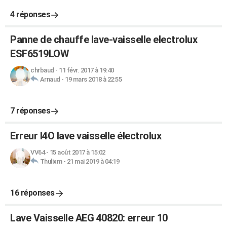
4 réponses
Panne de chauffe lave-vaisselle electrolux
ESF6519LOW
chrbaud
-
11 févr. 2017 à 19:40
Arnaud
-
19 mars 2018 à 22:55
7 réponses
Erreur I4O lave vaisselle électrolux
VV64
-
15 août 2017 à 15:02
Thulixm
-
21 mai 2019 à 04:19
16 réponses
Lave Vaisselle AEG 40820: erreur 10