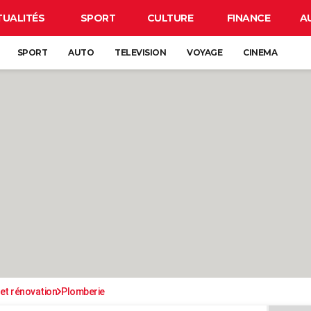
TUALITÉS
SPORT
CULTURE
FINANCE
A
SPORT
AUTO
TELEVISION
VOYAGE
CINEMA
et rénovation
Plomberie