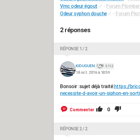
Vmc odeur égout
✓
-
Forum Plomber
Odeur syphon douche
✓
-
Forum Plo
2 réponses
RÉPONSE 1 / 2
KIDUGUEN
5 112
18 oct. 2016 à 18:59
Bonsoir :sujet déjà traité:
https://bri
necessite-d-avoir-un-siphon-en-sort
0
Commenter
RÉPONSE 2 / 2