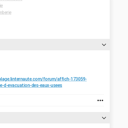
ie
mberie
colage.linternaute.com/forum/affich-173059-
ie-d-evacuation-des-eaux-usees