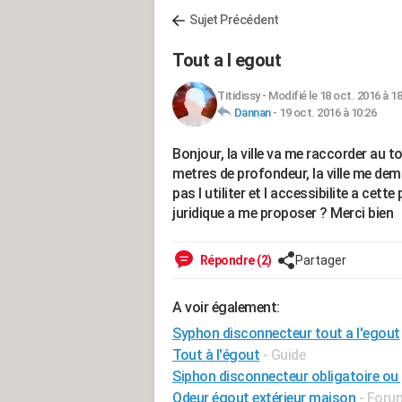
Sujet Précédent
Tout a l egout
Titidissy
-
Modifié le 18 oct. 2016 à 18
Dannan
-
19 oct. 2016 à 10:26
Bonjour, la ville va me raccorder au t
metres de profondeur, la ville me dem
pas l utiliter et l accessibilite a cet
juridique a me proposer ? Merci bien
Répondre (2)
Partager
A voir également:
Syphon disconnecteur tout a l'egout
Tout à l'égout
- Guide
Siphon disconnecteur obligatoire ou
Odeur égout extérieur maison
-
Forum