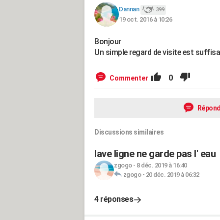
Dannan
399
19 oct. 2016 à 10:26
Bonjour
Un simple regard de visite est suffis
0
Commenter
Répond
Discussions similaires
lave ligne ne garde pas l' eau
zgogo
-
8 déc. 2019 à 16:40
zgogo
-
20 déc. 2019 à 06:32
4 réponses