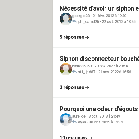
Nécessité d'avoir un siphon 
georgio38
-
21 févr. 2012 à 19:30
jdf_daniel26
-
22 oct. 2012 à 18:25
5 réponses
Siphon disconnecteur bouch
Nono85150
-
20 nov. 2022 à 20:54
stf_jpd87
-
21 nov. 2022 à 16:56
3 réponses
Pourquoi une odeur d'égouts
aurelide
-
8 oct. 2018 à 21:49
Kyan
-
30 oct. 2025 à 14:54
14 réponses