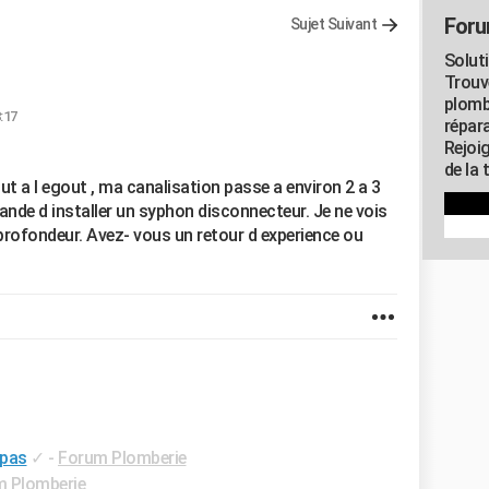
Foru
Sujet Suivant
Solut
Trouv
plomb
:17
répar
Rejoi
de la 
out a l egout , ma canalisation passe a environ 2 a 3
ande d installer un syphon disconnecteur. Je ne vois
te profondeur. Avez- vous un retour d experience ou
 pas
✓
-
Forum Plomberie
 Plomberie