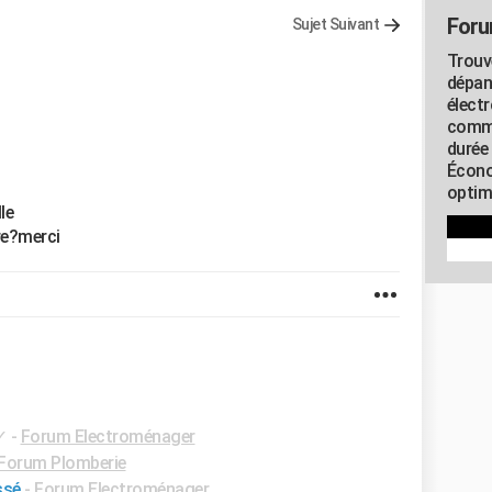
Foru
Sujet Suivant
Trouv
dépan
élect
commu
durée
Écono
optimi
le
ire?merci
✓
-
Forum Electroménager
Forum Plomberie
ssé
-
Forum Electroménager