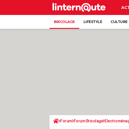
AC
BRICOLAGE
LIFESTYLE
CULTURE
Forum
Forum Bricolage
Electroména