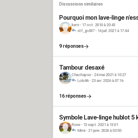
Discussions similaires
Pourquoi mon lave-linge n'es
kern
-
17 oct. 2010 à 20:43
stf_jpd87
-
14 juil. 2021 à 17:44
9 réponses
Tambour desaxé
Chachapso
-
24 mai 2021 à 10:27
Lolo86
-
23 avr. 2026 à 07:16
16 réponses
Symbole Lave-linge hublot 
Rose
-
13 sept. 2021 à 13:01
Mimi
-
21 janv. 2026 à 03:50