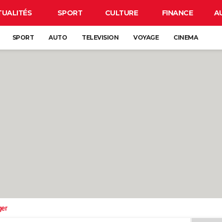
TUALITÉS
SPORT
CULTURE
FINANCE
A
SPORT
AUTO
TELEVISION
VOYAGE
CINEMA
ger