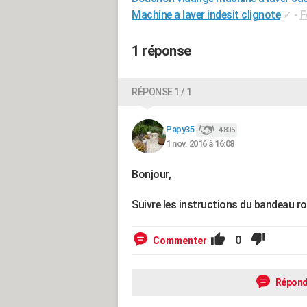
Machine a laver indesit clignote
✓
-
F
1 réponse
RÉPONSE 1 / 1
Papy35
4 805
1 nov. 2016 à 16:08
Bonjour,
Suivre les instructions du bandeau r
0
Commenter
Répond