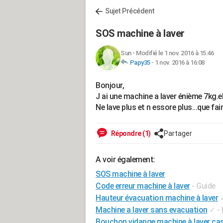
Sujet Précédent
SOS machine à laver
Sun
-
Modifié le 1 nov. 2016 à 15:46
Papy35
-
1 nov. 2016 à 16:08
Bonjour,
J ai une machine a laver énième 7kg.el
Ne lave plus et n essore plus...que fa
Répondre (1)
Partager
A voir également:
SOS machine à laver
Code erreur machine à laver
- Guide
Hauteur évacuation machine à laver
Machine a laver sans evacuation
✓
-
Bouchon vidange machine à laver ca