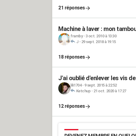
21 réponses
Machine à laver : mon tambou
framby
-
3 oct. 2010 à 13:30
J
-
29 sept. 2018 à 19:15
18 réponses
J'ai oublié d'enlever les vis
lili1704
-
9 sept. 2015 à 22:52
Ketchup
-
21 oct. 2020 à 17:27
12 réponses
DEVENEZ MEMBRE EN QUELQ