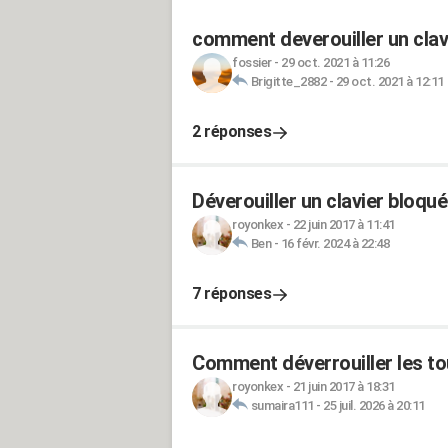
comment deverouiller un clav
fossier
-
29 oct. 2021 à 11:26
Brigitte_2882
-
29 oct. 2021 à 12:11
2 réponses
Déverouiller un clavier bloqué
royonkex
-
22 juin 2017 à 11:41
Ben
-
16 févr. 2024 à 22:48
7 réponses
Comment déverrouiller les to
royonkex
-
21 juin 2017 à 18:31
sumaira111
-
25 juil. 2026 à 20:11