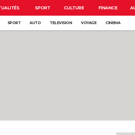
TUALITÉS
SPORT
CULTURE
FINANCE
A
SPORT
AUTO
TELEVISION
VOYAGE
CINEMA