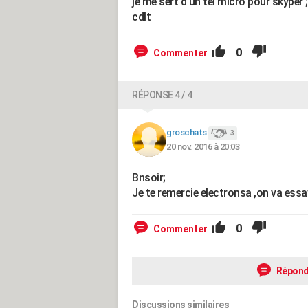
je me sert d'un tel micro pour skyper ;
cdlt
0
Commenter
RÉPONSE 4 / 4
groschats
3
20 nov. 2016 à 20:03
Bnsoir;
Je te remercie electronsa ,on va essa
0
Commenter
Répond
Discussions similaires