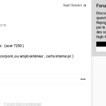
Foru
Sujet Suivant
Discu
quest
Rejoi
13:18
par l
des su
high-
 . (acer 7250 )
corporé ,ou ampli extérieur , carte interne pc )
✓
-
Forum Electroménager