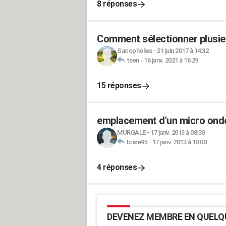
8 réponses
Comment sélectionner plusi
Sacopholies
-
21 juin 2017 à 14:32
tsen
-
16 janv. 2021 à 16:29
15 réponses
emplacement d'un micro ond
MURGALE
-
17 janv. 2013 à 08:30
Icare95
-
17 janv. 2013 à 10:00
4 réponses
DEVENEZ MEMBRE EN QUELQ