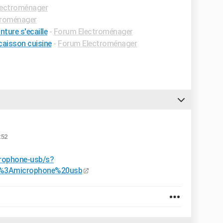
lectroménager
troménager
nture s'ecaille
-
Forum Electroménager
caisson cuisine
-
Forum Electroménager
:52
rophone-usb/s?
%3Amicrophone%20usb