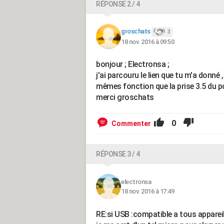
RÉPONSE 2 / 4
groschats
3
18 nov. 2016 à 09:50
bonjour ; Electronsa ;
j'ai parcouru le lien que tu m'a donné 
mêmes fonction que la prise 3.5 du pc
merci groschats
0
Commenter
RÉPONSE 3 / 4
electronsa
18 nov. 2016 à 17:49
RE:si USB :compatible a tous apparei