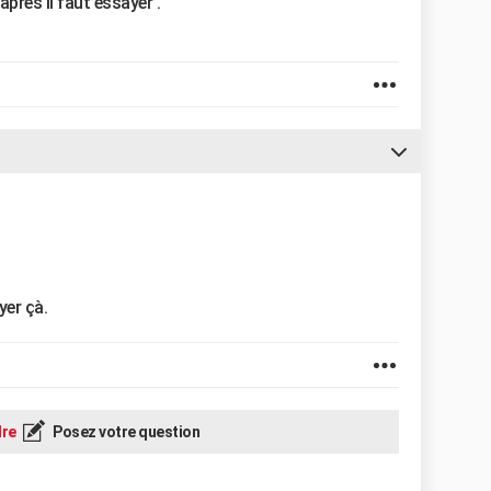
apres il faut essayer .
yer çà.
re
Posez votre question