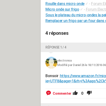
Rouille dans micro onde
✓
-
Forum E
Micro onde sur frigo
✓
-
Forum Elec
Sous le plateau du micro-ondes la pei
Remplacer un frigo par un four dans 
4 réponses
RÉPONSE 1 / 4
electronsa
Modifié par Daniel 26 le 18/11/2016 06
Bonsoir :
https://www.amazon.fr/mic
ie=UTF8&page=1&rh=i%3Aaps%2Ck
0
Commenter