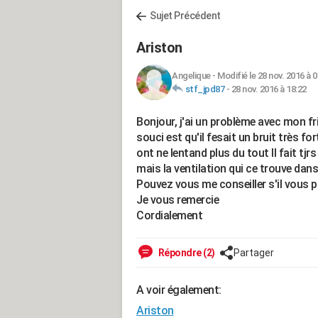
Sujet Précédent
Ariston
Angelique
-
Modifié le 28 nov. 2016 à 0
stf_jpd87
-
28 nov. 2016 à 18:22
Bonjour, j'ai un problème avec mon fri
souci est qu'il fesait un bruit très f
ont ne lentand plus du tout Il fait tjr
mais la ventilation qui ce trouve dan
Pouvez vous me conseiller s'il vous p
Je vous remercie
Cordialement
Répondre (2)
Partager
A voir également:
Ariston