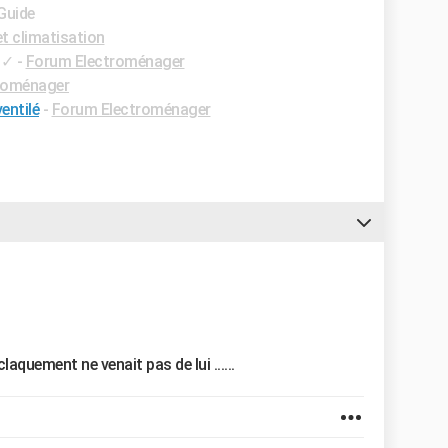
 Guide
t climatisation
✓
-
Forum Electroménager
roménager
entilé
-
Forum Electroménager
laquement ne venait pas de lui ......