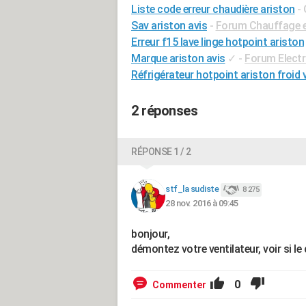
Liste code erreur chaudière ariston
-
Sav ariston avis
-
Forum Chauffage e
Erreur f15 lave linge hotpoint ariston
Marque ariston avis
✓
-
Forum Elect
Réfrigérateur hotpoint ariston froid v
2 réponses
RÉPONSE 1 / 2
stf_la sudiste
8 275
28 nov. 2016 à 09:45
bonjour,
démontez votre ventilateur, voir si le c
0
Commenter