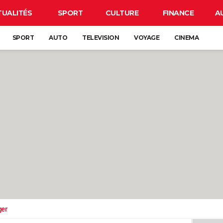
TUALITÉS
SPORT
CULTURE
FINANCE
A
SPORT
AUTO
TELEVISION
VOYAGE
CINEMA
ger