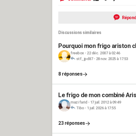
Répond
Discussions similaires
Pourquoi mon frigo ariston c
freebox
-
22 déc. 2007 à 02:46
stf_jpd87
-
28 nov. 2025 à 17:53
8 réponses
Le frigo de mon combiné Arist
mazi farid
-
17 juil. 2012 à 09:49
Tibo
-
1 juil. 2026 à 17:55
23 réponses