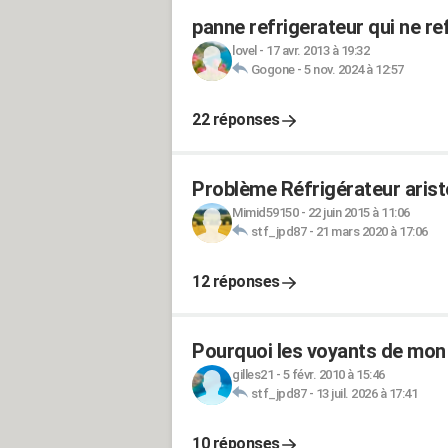
panne refrigerateur qui ne ref
lovel
-
17 avr. 2013 à 19:32
Gogone
-
5 nov. 2024 à 12:57
22 réponses
Problème Réfrigérateur arist
Mimid59150
-
22 juin 2015 à 11:06
stf_jpd87
-
21 mars 2020 à 17:06
12 réponses
Pourquoi les voyants de mon 
gilles21
-
5 févr. 2010 à 15:46
stf_jpd87
-
13 juil. 2026 à 17:41
10 réponses