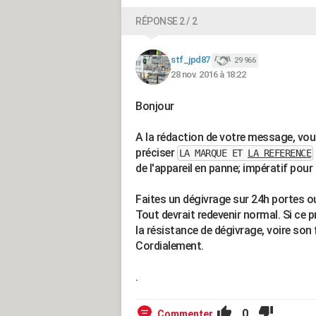
RÉPONSE 2 / 2
stf_jpd87
29 966
28 nov. 2016 à 18:22
Bonjour
A la rédaction de votre message, vo
préciser
LA MARQUE ET
LA REFERENCE
de l'appareil en panne; impératif pour 
Faites un dégivrage sur 24h portes o
Tout devrait redevenir normal. Si ce 
la résistance de dégivrage, voire so
Cordialement.
.
0
Commenter