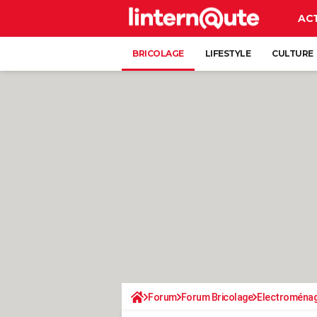
AC
BRICOLAGE
LIFESTYLE
CULTURE
Forum
Forum Bricolage
Electroména