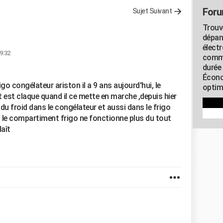
Foru
Sujet Suivant
Trouv
dépan
élect
9:32
commu
durée
Écono
go congélateur ariston il a 9 ans aujourd'hui, le
optimi
ort est claque quand il ce mette en marche ,depuis hier
s du froid dans le congélateur et aussi dans le frigo
s le compartiment frigo ne fonctionne plus du tout
laît