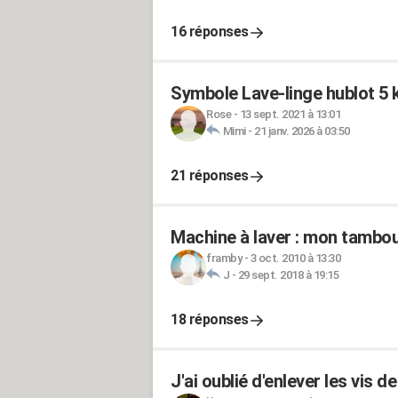
16 réponses
Symbole Lave-linge hublot 
Rose
-
13 sept. 2021 à 13:01
Mimi
-
21 janv. 2026 à 03:50
21 réponses
Machine à laver : mon tambou
framby
-
3 oct. 2010 à 13:30
J
-
29 sept. 2018 à 19:15
18 réponses
J'ai oublié d'enlever les vis