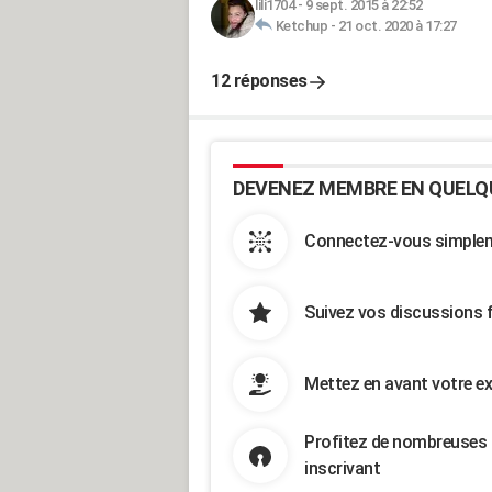
lili1704
-
9 sept. 2015 à 22:52
Ketchup
-
21 oct. 2020 à 17:27
12 réponses
DEVENEZ MEMBRE EN QUELQ
Connectez-vous simpleme
Suivez vos discussions 
Mettez en avant votre ex
Profitez de nombreuses 
inscrivant