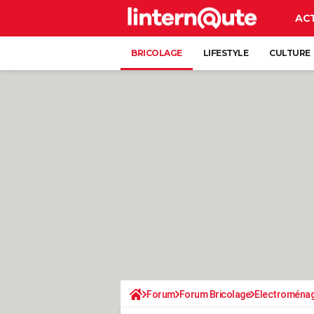
AC
BRICOLAGE
LIFESTYLE
CULTURE
Forum
Forum Bricolage
Electroména