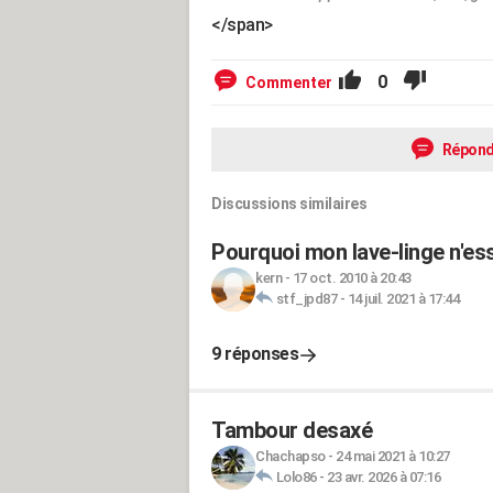
</span>
0
Commenter
Répond
Discussions similaires
Pourquoi mon lave-linge n'es
kern
-
17 oct. 2010 à 20:43
stf_jpd87
-
14 juil. 2021 à 17:44
9 réponses
Tambour desaxé
Chachapso
-
24 mai 2021 à 10:27
Lolo86
-
23 avr. 2026 à 07:16