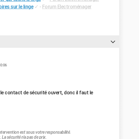
res sur le linge
✓
-
Forum Electroménager
0:06
e contact de sécurité ouvert, donc il faut le
tervention est sous votre responsabilité.
 La sécurité n'a pas de prix.