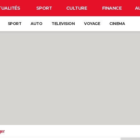
TUALITÉS
SPORT
CULTURE
FINANCE
A
SPORT
AUTO
TELEVISION
VOYAGE
CINEMA
ger