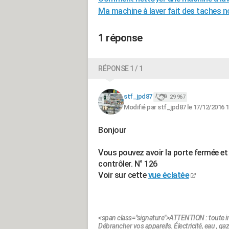
Ma machine à laver fait des taches noi
1 réponse
RÉPONSE 1 / 1
stf_jpd87
29 967
Modifié par stf_jpd87 le 17/12/2016 1
Bonjour
Vous pouvez avoir la porte fermée et l
contrôler. N° 126
Voir sur cette
vue éclatée
<span class="signature">ATTENTION : toute in
Débrancher vos appareils. Électricité, eau , gaz.