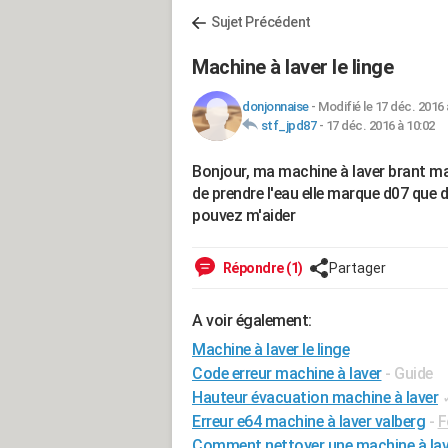
Sujet Précédent
Machine à laver le linge
donjonnaise
-
Modifié le 17 déc. 2016 
stf_jpd87
-
17 déc. 2016 à 10:02
Bonjour, ma machine à laver brant 
de prendre l'eau elle marque d07 que d
pouvez m'aider
Répondre (1)
Partager
A voir également:
Machine à laver le linge
Code erreur machine à laver
- Guide
Hauteur évacuation machine à laver
Erreur e64 machine à laver valberg
-
F
Comment nettoyer une machine à laver