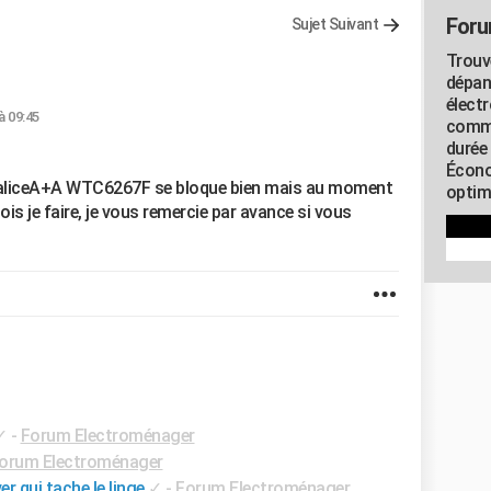
Foru
Sujet Suivant
Trouv
dépan
élect
à 09:45
commu
durée
Écono
maliceA+A WTC6267F se bloque bien mais au moment
optimi
ois je faire, je vous remercie par avance si vous
✓
-
Forum Electroménager
orum Electroménager
 qui tache le linge
✓
-
Forum Electroménager