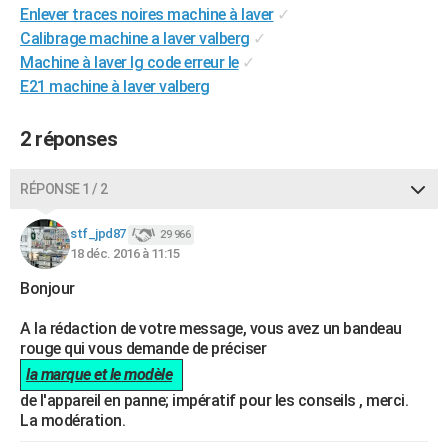
Enlever traces noires machine à laver
✓
City break
Voyage de noces
Climat
Destinations
Voyage nature
Forum
+
PHOTO
Calibrage machine a laver valberg
✓
Machine à laver lg code erreur le
✓
GUIDES D'ACHAT
E21 machine à laver valberg
BONS PLANS
2 réponses
CARTE DE VOEUX
Carte Bonne année
Carte Pâques
Carte de Noël
Carte Saint-Valentin
Carte d'anniversaire
DICTIONNAIRE
RÉPONSE 1 / 2
Biographies
Expressions
Dictionnaire
Citations
Proverbes
PROGRAMME TV
stf_jpd87
29 966
18 déc. 2016 à 11:15
COPAINS D'AVANT
Bonjour
Se connecter
Collèges
Universités
Service militaire
S'inscrire
Lycées
Primaires
Entreprises
Avis de recherche
AVIS DE DÉCÈS
A la rédaction de votre message, vous avez un bandeau
rouge qui vous demande de préciser
FORUM
la marque et le modèle
Lifestyle
Sport
Television
Cinema
Bricolage
Culture
Auto
Voyage
de l'appareil en panne; impératif pour les conseils , merci.
La modération.