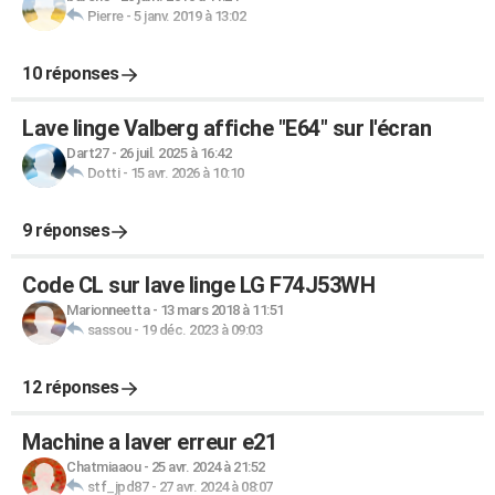
Pierre
-
5 janv. 2019 à 13:02
10 réponses
Lave linge Valberg affiche "E64" sur l'écran
Dart27
-
26 juil. 2025 à 16:42
Dotti
-
15 avr. 2026 à 10:10
9 réponses
Code CL sur lave linge LG F74J53WH
Marionneetta
-
13 mars 2018 à 11:51
sassou
-
19 déc. 2023 à 09:03
12 réponses
Machine a laver erreur e21
Chatmiaaou
-
25 avr. 2024 à 21:52
stf_jpd87
-
27 avr. 2024 à 08:07