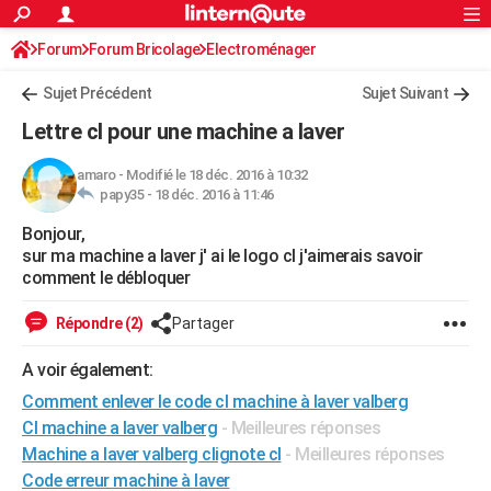
ACTUALITÉS
Forum
Forum Bricolage
Connexion
Electroménager
S'inscrire
Rechercher
Société
Education
Villes
Politique
Faits Divers
Monde
+
SPORT
Sujet Précédent
Sujet Suivant
Football
Cyclisme
Forum
Coupe du monde 2026
Tennis
Rugby
CULTURE
Lettre cl pour une machine a laver
TNT
Cinéma
Musique
Programme TV
Streaming
Sorties cinéma
+
FINANCE
amaro
-
Modifié le 18 déc. 2016 à 10:32
papy35 -
18 déc. 2016 à 11:46
Impôts
Immobilier
Banque
Crédit
Retraite
Epargne
Risques naturels par ville
Assurance
AUTO
Bonjour,
Réserver un essai
Berlines
Forum auto
Essais
Citadines
SUV
+
HIGH-TECH
sur ma machine a laver j' ai le logo cl j'aimerais savoir
comment le débloquer
Meilleur smartphone
Ordinateurs
Guide high-tech
Mobiles
Internet
Jeux vidéo
+
BRICOLAGE
Répondre (2)
Partager
Aménagement intérieur
Cuisine
Jardinage
+
Forum
Extérieur
Salle de bains
Rangement
WEEK-END
A voir également:
Escapades
Expositions
Week-end nature
Guides de France
Patrimoine
Musées
+
LIFESTYLE
Comment enlever le code cl machine à laver valberg
Bien-être
Mode
+
Art de vivre
Loisirs
Modes de vie
Cl machine a laver valberg
- Meilleures réponses
SANTE
Machine a laver valberg clignote cl
- Meilleures réponses
Guide de la santé
Médicaments
+
Alimentation
Maladies
Sommeil
VOYAGE
Code erreur machine à laver