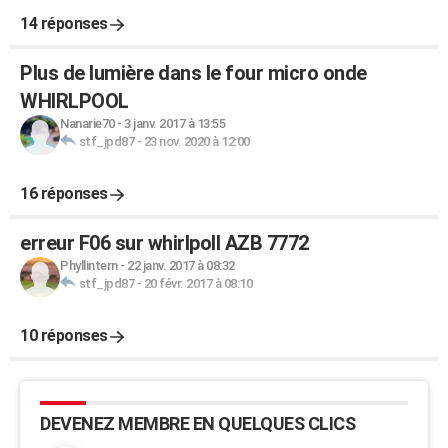
14 réponses
Plus de lumière dans le four micro onde
WHIRLPOOL
Nanarie70
-
3 janv. 2017 à 13:55
stf_jpd87
-
23 nov. 2020 à 12:00
16 réponses
erreur F06 sur whirlpoll AZB 7772
Phyllintern
-
22 janv. 2017 à 08:32
stf_jpd87
-
20 févr. 2017 à 08:10
10 réponses
DEVENEZ MEMBRE EN QUELQUES CLICS