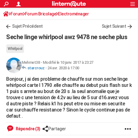
ACTUALITÉS
Forum
Forum Bricolage
Connexion
Electroménager
S'inscrire
Rechercher
Société
Education
Villes
Politique
Faits Divers
Monde
+
SPORT
Sujet Précédent
Sujet Suivant
Football
Cyclisme
Forum
Coupe du monde 2026
Tennis
Rugby
CULTURE
Seche linge whirlpool awz 9478 ne seche plus
TNT
Cinéma
Musique
Programme TV
Streaming
Sorties cinéma
+
FINANCE
Whirlpool
Impôts
Immobilier
Banque
Crédit
Retraite
Epargne
Risques naturels par ville
Assurance
AUTO
Mehmet38
-
Modifié le 10 janv. 2017 à 23:27
starcrouz
-
24 avr. 2020 à 17:00
Réserver un essai
Berlines
Forum auto
Essais
Citadines
SUV
+
HIGH-TECH
Bonjour, j ai des probleme de chauffe sur mon seche linge
Meilleur smartphone
Ordinateurs
Guide high-tech
Mobiles
Internet
Jeux vidéo
+
BRICOLAGE
whirlpool carte l 1790 .elle chauffe au debut puis flash sur k
1 puis s arrete au bout de 20 s .la seul anomalie que je
Aménagement intérieur
Cuisine
Jardinage
+
Forum
Extérieur
Salle de bains
Rangement
WEEK-END
trouve c une tension de 4.2v au lieu de 5 sur d16.avez vous
d autre piste ? Relais k1 hs peut etre ou mise en securite
Escapades
Expositions
Week-end nature
Guides de France
Patrimoine
Musées
+
LIFESTYLE
car surchauffe resistance ? Sinon le cycle continue pas de
defaut .
Bien-être
Mode
+
Art de vivre
Loisirs
Modes de vie
SANTE
Répondre (3)
Partager
Guide de la santé
Médicaments
+
Alimentation
Maladies
Sommeil
VOYAGE