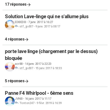
17 réponses
Solution Lave-linge qui ne s'allume plus
EDBEDB
-
7 janv. 2017 à 16:27
stf_jpd87
-
9 janv. 2017 à 08:17
4 réponses
porte lave linge (chargement par le dessus)
bloquée
acr88
-
14 janv. 2017 à 22:23
stf_jpd87
-
15 janv. 2017 à 18:33
5 réponses
Panne F4 Whirlpool - 6ème sens
JVNB
-
16 janv. 2017 à 11:17
Tonton247
-
9 févr. 2019 à 16:39