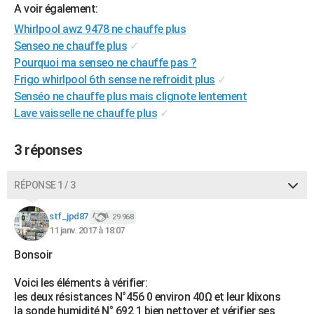
A voir également:
City break
Voyage de noces
Climat
Destinations
Voyage nature
Forum
+
PHOTO
Whirlpool awz 9478 ne chauffe plus
Senseo ne chauffe plus
✓
GUIDES D'ACHAT
Pourquoi ma senseo ne chauffe pas ?
BONS PLANS
Frigo whirlpool 6th sense ne refroidit plus
✓
Senséo ne chauffe plus mais clignote lentement
CARTE DE VOEUX
Lave vaisselle ne chauffe plus
✓
Carte Bonne année
Carte Pâques
Carte de Noël
Carte Saint-Valentin
Carte d'anniversaire
DICTIONNAIRE
3 réponses
Biographies
Expressions
Dictionnaire
Citations
Proverbes
PROGRAMME TV
RÉPONSE 1 / 3
COPAINS D'AVANT
Se connecter
Collèges
Universités
Service militaire
S'inscrire
Lycées
Primaires
Entreprises
Avis de recherche
AVIS DE DÉCÈS
stf_jpd87
29 968
11 janv. 2017 à 18:07
FORUM
Bonsoir
Lifestyle
Sport
Television
Cinema
Bricolage
Culture
Auto
Voyage
Voici les éléments à vérifier:
les deux résistances N°456 0 environ 40Ω et leur klixons
la sonde humidité N° 692 1 bien nettoyer et vérifier ses