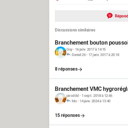
Répond
Discussions similaires
Branchement bouton poussoi
Guy
-
16 janv. 2017 à 14:15
Daniel 26
-
17 janv. 2017 à 20:18
8 réponses
Branchement VMC hygrorégl
jaroddd
-
1 sept. 2018 à 12:46
Mo
-
14 janv. 2024 à 13:40
15 réponses