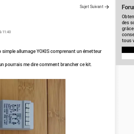
Foru
Sujet Suivant
Obten
des s
grâce
à 11:40
conse
tous v
adio simple allumage YOKIS comprenant un émetteur
q un pourrais me dire comment brancher ce kit.