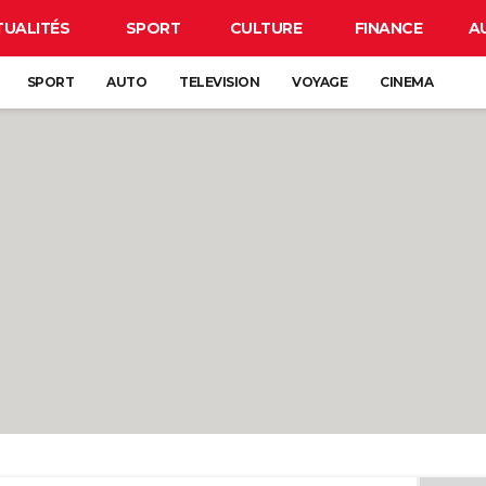
TUALITÉS
SPORT
CULTURE
FINANCE
A
SPORT
AUTO
TELEVISION
VOYAGE
CINEMA