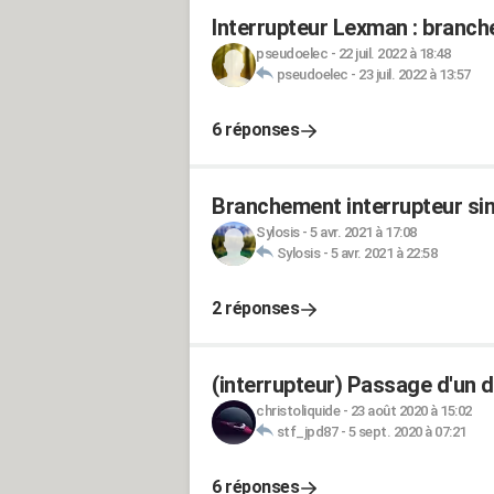
Interrupteur Lexman : branch
pseudoelec
-
22 juil. 2022 à 18:48
pseudoelec
-
23 juil. 2022 à 13:57
6 réponses
Branchement interrupteur sim
Sylosis
-
5 avr. 2021 à 17:08
Sylosis
-
5 avr. 2021 à 22:58
2 réponses
(interrupteur) Passage d'un do
christoliquide
-
23 août 2020 à 15:02
stf_jpd87
-
5 sept. 2020 à 07:21
6 réponses