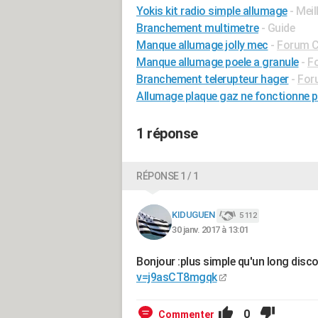
Yokis kit radio simple allumage
- Mei
Branchement multimetre
- Guide
Manque allumage jolly mec
-
Forum C
Manque allumage poele a granule
-
Fo
Branchement telerupteur hager
-
Foru
Allumage plaque gaz ne fonctionne p
1 réponse
RÉPONSE 1 / 1
KIDUGUEN
5 112
30 janv. 2017 à 13:01
Bonjour :plus simple qu'un long disco
v=j9asCT8mgqk
0
Commenter