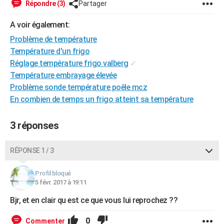
Répondre (3)
Partager
City break
Voyage de noces
Climat
Destinations
Voyage nature
Forum
+
PHOTO
A voir également:
GUIDES D'ACHAT
Problème de température
Température d'un frigo
BONS PLANS
Réglage température frigo valberg
✓
CARTE DE VOEUX
Température embrayage élevée
Problème sonde température poêle mcz
Carte Bonne année
Carte Pâques
Carte de Noël
Carte Saint-Valentin
Carte d'anniversaire
DICTIONNAIRE
En combien de temps un frigo atteint sa température
Biographies
Expressions
Dictionnaire
Citations
Proverbes
PROGRAMME TV
3 réponses
COPAINS D'AVANT
RÉPONSE 1 / 3
Se connecter
Collèges
Universités
Service militaire
S'inscrire
Lycées
Primaires
Entreprises
Avis de recherche
AVIS DE DÉCÈS
Profil bloqué
FORUM
5 févr. 2017 à 19:11
Lifestyle
Sport
Television
Cinema
Bricolage
Culture
Auto
Voyage
Bjr, et en clair qu est ce que vous lui reprochez ??
0
Commenter