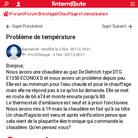
ACTUALITÉS
Forum
Forum Bricolage
Connexion
Chauffage et climatisation
S'inscrire
Rechercher
Société
Education
Villes
Politique
Faits Divers
Monde
+
SPORT
Sujet Précédent
Sujet Suivant
Football
Cyclisme
Forum
Coupe du monde 2026
Tennis
Rugby
CULTURE
Problème de température
TNT
Cinéma
Musique
Programme TV
Streaming
Sorties cinéma
+
FINANCE
Bastien44
-
Modifié le 5 févr. 2017 à 18:31
Profil bloqué -
5 févr. 2017 à 20:31
Impôts
Immobilier
Banque
Crédit
Retraite
Epargne
Risques naturels par ville
Assurance
AUTO
Bonjour,
Réserver un essai
Berlines
Forum auto
Essais
Citadines
SUV
+
HIGH-TECH
Nous avons une chaudière au gaz De Dietrich type DTG
E1350 ECONOX D et nous avons un problème depuis peu.
Meilleur smartphone
Ordinateurs
Guide high-tech
Mobiles
Internet
Jeux vidéo
+
BRICOLAGE
Elle est au minimum pour l'eau chaude et pour le chauffage
mais elle ne répond pas à ce qu'on lui demande. Elle se met
Aménagement intérieur
Cuisine
Jardinage
+
Forum
Extérieur
Salle de bains
Rangement
WEEK-END
en route de 66 à74 et monte ensuite jusqu'à 80.
Le thermostat d'ambiance est neuf et à priori fonctionne.
Escapades
Expositions
Week-end nature
Guides de France
Patrimoine
Musées
+
LIFESTYLE
Nous avons mis à 19 mais la chaudière en fait qu'à sa tête.
Un chauffagiste est venu et après vérification pense que
Bien-être
Mode
+
Art de vivre
Loisirs
Modes de vie
SANTE
cela vient de la plaquette électronique qui commande la
chaudière. Qu'en pensez vous?
Guide de la santé
Médicaments
+
Alimentation
Maladies
Sommeil
VOYAGE