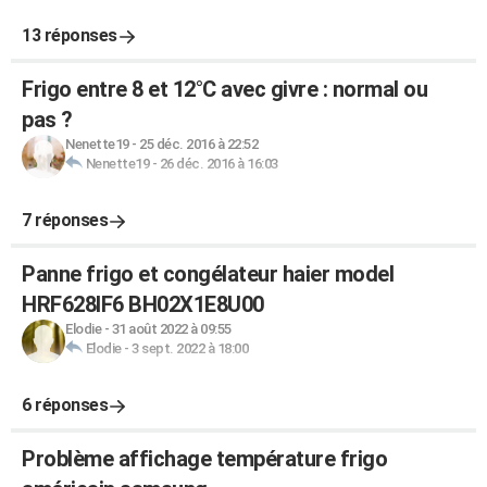
13 réponses
Frigo entre 8 et 12°C avec givre : normal ou
pas ?
Nenette19
-
25 déc. 2016 à 22:52
Nenette19
-
26 déc. 2016 à 16:03
7 réponses
Panne frigo et congélateur haier model
HRF628IF6 BH02X1E8U00
Elodie
-
31 août 2022 à 09:55
Elodie
-
3 sept. 2022 à 18:00
6 réponses
Problème affichage température frigo