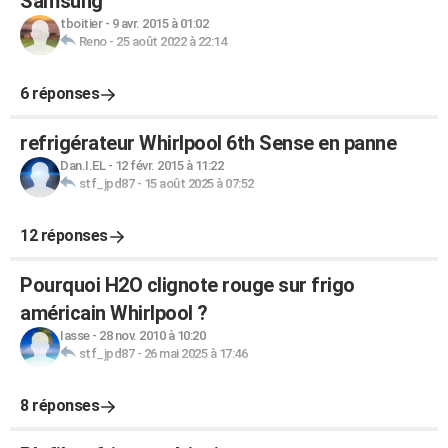
Samsung
tboitier
-
9 avr. 2015 à 01:02
Reno
-
25 août 2022 à 22:14
6 réponses
refrigérateur Whirlpool 6th Sense en panne
Dan.I.EL
-
12 févr. 2015 à 11:22
stf_jpd87
-
15 août 2025 à 07:52
12 réponses
Pourquoi H2O clignote rouge sur frigo
américain Whirlpool ?
Iasse
-
28 nov. 2010 à 10:20
stf_jpd87
-
26 mai 2025 à 17:46
8 réponses