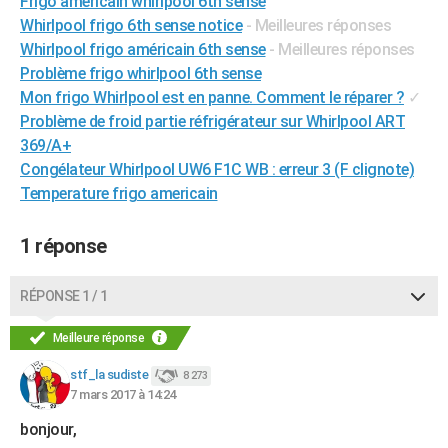
Frigo americain whirlpool 6th sense
City break
Voyage de noces
Climat
Destinations
Voyage nature
Forum
+
Whirlpool frigo 6th sense notice
- Meilleures réponses
PHOTO
Whirlpool frigo américain 6th sense
- Meilleures réponses
GUIDES D'ACHAT
Problème frigo whirlpool 6th sense
Mon frigo Whirlpool est en panne. Comment le réparer ?
✓
BONS PLANS
Problème de froid partie réfrigérateur sur Whirlpool ART
369/A+
CARTE DE VOEUX
Congélateur Whirlpool UW6 F1C WB : erreur 3 (F clignote)
Carte Bonne année
Carte Pâques
Carte de Noël
Carte Saint-Valentin
Carte d'anniversaire
DICTIONNAIRE
Temperature frigo americain
Biographies
Expressions
Dictionnaire
Citations
Proverbes
PROGRAMME TV
1 réponse
COPAINS D'AVANT
RÉPONSE 1 / 1
Se connecter
Collèges
Universités
Service militaire
S'inscrire
Lycées
Primaires
Entreprises
Avis de recherche
AVIS DE DÉCÈS
Meilleure réponse
FORUM
stf_la sudiste
8 273
Lifestyle
Sport
Television
Cinema
Bricolage
Culture
Auto
Voyage
7 mars 2017 à 14:24
bonjour,