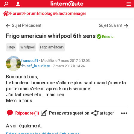
ACTUALITÉS
Forum
Forum Bricolage
Connexion
Electroménager
S'inscrire
Rechercher
Société
Education
Villes
Politique
Faits Divers
Monde
+
SPORT
Sujet Précédent
Sujet Suivant
Football
Cyclisme
Forum
Coupe du monde 2026
Tennis
Rugby
CULTURE
Frigo americain whirlpool 6th sens
Résolu
TNT
Cinéma
Musique
Programme TV
Streaming
Sorties cinéma
+
FINANCE
Frigo
Whirlpool
Frigo américain
Impôts
Immobilier
Banque
Crédit
Retraite
Epargne
Risques naturels par ville
Assurance
AUTO
francou51
-
Modifié le 7 mars 2017 à 12:03
stf_la sudiste
-
7 mars 2017 à 14:24
Réserver un essai
Berlines
Forum auto
Essais
Citadines
SUV
+
HIGH-TECH
Bonjour à tous,
Meilleur smartphone
Ordinateurs
Guide high-tech
Mobiles
Internet
Jeux vidéo
+
BRICOLAGE
Le bandeau lumineux ne s'allume plus sauf quand j'ouvre la
porte mais s'eteint après 5 ou 6 seconde.
Aménagement intérieur
Cuisine
Jardinage
+
Forum
Extérieur
Salle de bains
Rangement
WEEK-END
J'ai fait reset etc... mais rien
Merci à tous.
Escapades
Expositions
Week-end nature
Guides de France
Patrimoine
Musées
+
LIFESTYLE
Répondre (1)
Posez votre question
Partager
Bien-être
Mode
+
Art de vivre
Loisirs
Modes de vie
SANTE
A voir également:
Guide de la santé
Médicaments
+
Alimentation
Maladies
Sommeil
VOYAGE