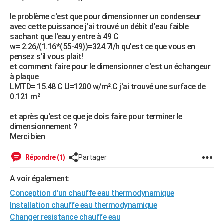
City break
Voyage de noces
Climat
Destinations
Voyage nature
Forum
+
PHOTO
le problème c'est que pour dimensionner un condenseur
avec cette puissance j'ai trouvé un débit d'eau faible
GUIDES D'ACHAT
sachant que l'eau y entre à 49 C
w= 2.26/(1.16*(55-49))=324.7l/h qu'est ce que vous en
BONS PLANS
pensez s'il vous plait!
et comment faire pour le dimensionner c'est un échangeur
CARTE DE VOEUX
à plaque
LMTD= 15.48 C U=1200 w/m².C j'ai trouvé une surface de
Carte Bonne année
Carte Pâques
Carte de Noël
Carte Saint-Valentin
Carte d'anniversaire
DICTIONNAIRE
0.121 m²
Biographies
Expressions
Dictionnaire
Citations
Proverbes
PROGRAMME TV
et après qu'est ce que je dois faire pour terminer le
dimensionnement ?
COPAINS D'AVANT
Merci bien
Se connecter
Collèges
Universités
Service militaire
S'inscrire
Lycées
Primaires
Entreprises
Avis de recherche
AVIS DE DÉCÈS
Répondre (1)
Partager
FORUM
A voir également:
Lifestyle
Sport
Television
Cinema
Bricolage
Culture
Auto
Voyage
Conception d'un chauffe eau thermodynamique
Installation chauffe eau thermodynamique
Changer resistance chauffe eau