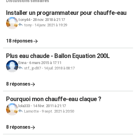
Discussions similaires
Installer un programmateur pour chauffe-eau
tony44
-
28 nov. 2018 à 21:17
tony
-
14 janv. 2021 à 19:29
18 réponses
Plus eau chaude - Ballon Equation 200L
Enna
-
6 mars 2015 à 17:11
stf_jpd87
-
14 juil. 2018 à 08:17
8 réponses
Pourquoi mon chauffe-eau claque ?
lola333
-
14 févr. 2011 à 21:17
Lamotte
-
9 sept. 2021 à 20:50
8 réponses