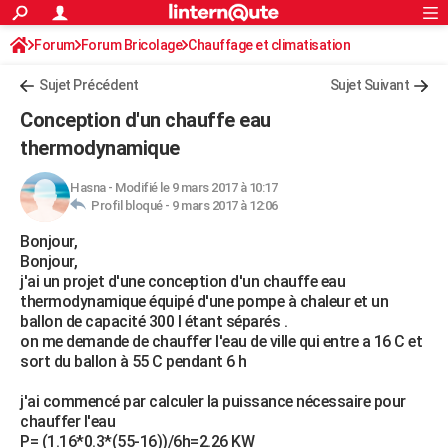
ACTUALITÉS
Forum
Forum Bricolage
Connexion
Chauffage et climatisation
S'inscrire
Rechercher
Société
Education
Villes
Politique
Faits Divers
Monde
+
SPORT
Sujet Précédent
Sujet Suivant
Football
Cyclisme
Forum
Coupe du monde 2026
Tennis
Rugby
CULTURE
Conception d'un chauffe eau
TNT
Cinéma
Musique
Programme TV
Streaming
Sorties cinéma
+
thermodynamique
FINANCE
Impôts
Immobilier
Banque
Crédit
Retraite
Epargne
Risques naturels par ville
Assurance
AUTO
Hasna
-
Modifié le 9 mars 2017 à 10:17
Profil bloqué -
9 mars 2017 à 12:06
Réserver un essai
Berlines
Forum auto
Essais
Citadines
SUV
+
HIGH-TECH
Bonjour,
Bonjour,
Meilleur smartphone
Ordinateurs
Guide high-tech
Mobiles
Internet
Jeux vidéo
+
BRICOLAGE
j'ai un projet d'une conception d'un chauffe eau
thermodynamique équipé d'une pompe à chaleur et un
Aménagement intérieur
Cuisine
Jardinage
+
Forum
Extérieur
Salle de bains
Rangement
WEEK-END
ballon de capacité 300 l étant séparés .
on me demande de chauffer l'eau de ville qui entre a 16 C et
Escapades
Expositions
Week-end nature
Guides de France
Patrimoine
Musées
+
LIFESTYLE
sort du ballon à 55 C pendant 6 h
Bien-être
Mode
+
Art de vivre
Loisirs
Modes de vie
SANTE
j'ai commencé par calculer la puissance nécessaire pour
chauffer l'eau
Guide de la santé
Médicaments
+
Alimentation
Maladies
Sommeil
VOYAGE
P= (1.16*0.3*(55-16))/6h=2.26 KW