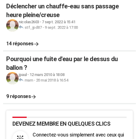
Déclencher un chauffe-eau sans passage
heure pleine/creuse
nicolas2603
-
7 sept. 2022 à 15:41
stf_jpd87
-
9 sept. 2022 à 17:00
14 réponses
Pourquoi une fuite d'eau par le dessus du
ballon ?
jpaul
-
12 mars 2010 à 18:08
mam
-
20 mai 2018 à 16:54
9 réponses
DEVENEZ MEMBRE EN QUELQUES CLICS
Connectez-vous simplement avec ceux qui