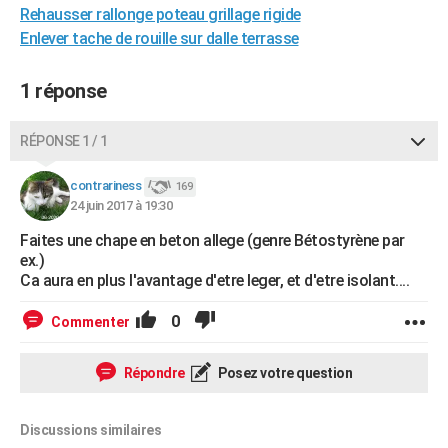
Rehausser rallonge poteau grillage rigide
City break
Voyage de noces
Climat
Destinations
Voyage nature
Forum
+
PHOTO
Enlever tache de rouille sur dalle terrasse
GUIDES D'ACHAT
1 réponse
BONS PLANS
RÉPONSE 1 / 1
CARTE DE VOEUX
Carte Bonne année
Carte Pâques
Carte de Noël
Carte Saint-Valentin
Carte d'anniversaire
DICTIONNAIRE
contrariness
169
24 juin 2017 à 19:30
Biographies
Expressions
Dictionnaire
Citations
Proverbes
PROGRAMME TV
Faites une chape en beton allege (genre Bétostyrène par
ex.)
COPAINS D'AVANT
Ca aura en plus l'avantage d'etre leger, et d'etre isolant....
Se connecter
Collèges
Universités
Service militaire
S'inscrire
Lycées
Primaires
Entreprises
Avis de recherche
AVIS DE DÉCÈS
0
Commenter
FORUM
Répondre
Posez votre question
Lifestyle
Sport
Television
Cinema
Bricolage
Culture
Auto
Voyage
Discussions similaires