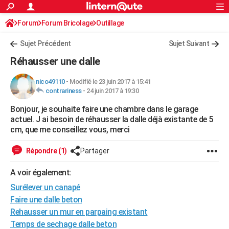
ACTUALITÉS
Forum
Forum Bricolage
Connexion
Outillage
S'inscrire
Rechercher
Société
Education
Villes
Politique
Faits Divers
Monde
+
SPORT
Sujet Précédent
Sujet Suivant
Football
Cyclisme
Forum
Coupe du monde 2026
Tennis
Rugby
CULTURE
Réhausser une dalle
TNT
Cinéma
Musique
Programme TV
Streaming
Sorties cinéma
+
FINANCE
nico49110
-
Modifié le 23 juin 2017 à 15:41
contrariness
-
24 juin 2017 à 19:30
Impôts
Immobilier
Banque
Crédit
Retraite
Epargne
Risques naturels par ville
Assurance
AUTO
Bonjour, je souhaite faire une chambre dans le garage
Réserver un essai
Berlines
Forum auto
Essais
Citadines
SUV
+
HIGH-TECH
actuel. J ai besoin de réhausser la dalle déjà existante de 5
cm, que me conseillez vous, merci
Meilleur smartphone
Ordinateurs
Guide high-tech
Mobiles
Internet
Jeux vidéo
+
BRICOLAGE
Répondre (1)
Partager
Aménagement intérieur
Cuisine
Jardinage
+
Forum
Extérieur
Salle de bains
Rangement
WEEK-END
A voir également:
Escapades
Expositions
Week-end nature
Guides de France
Patrimoine
Musées
+
LIFESTYLE
Surélever un canapé
Bien-être
Mode
+
Art de vivre
Loisirs
Modes de vie
Faire une dalle beton
SANTE
Rehausser un mur en parpaing existant
Guide de la santé
Médicaments
+
Alimentation
Maladies
Sommeil
VOYAGE
Temps de sechage dalle beton