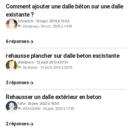
Comment ajouter une dalle béton sur une dalle
existante ?
tchoutch
-
15 sept. 2010 à 13:34
Dempsey
-
30 oct. 2025 à 14:49
6 réponses
rehausse plancher sur dalle beton excistante
dombrico
-
12 août 2013 à 07:31
Epoisses
-
13 août 2013 à 22:03
3 réponses
Rehausser un dalle extérieur en beton
Fafa
-
26 janv. 2022 à 16:50
KIDUGUEN
-
26 janv. 2022 à 17:07
2 réponses