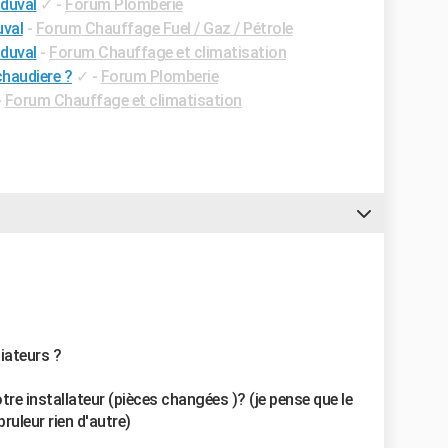
 duval
✓
-
Forum Plomberie
uval
-
Forum Chauffage Fuel / Gaz / Pétrole
 duval
-
Forum Chauffage et climatisation
haudiere ?
✓
-
Forum Plomberie
-
Forum Chauffage et climatisation
iateurs ?
otre installateur (pièces changées )? (je pense que le
ruleur rien d'autre)