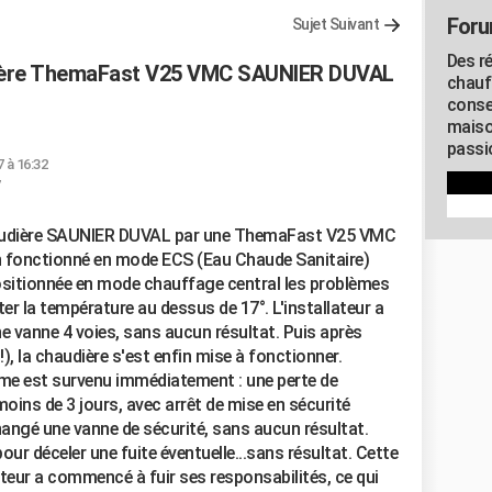
Foru
Sujet Suivant
Des r
dière ThemaFast V25 VMC SAUNIER DUVAL
chauf
conse
maiso
passio
7 à 16:32
7
haudière SAUNIER DUVAL par une ThemaFast V25 VMC
n fonctionné en mode ECS (Eau Chaude Sanitaire)
ositionnée en mode chauffage central les problèmes
 la température au dessus de 17°. L'installateur a
e vanne 4 voies, sans aucun résultat. Puis après
 !), la chaudière s'est enfin mise à fonctionner.
e est survenu immédiatement : une perte de
 moins de 3 jours, avec arrêt de mise en sécurité
hangé une vanne de sécurité, sans aucun résultat.
 pour déceler une fuite éventuelle...sans résultat. Cette
lateur a commencé à fuir ses responsabilités, ce qui