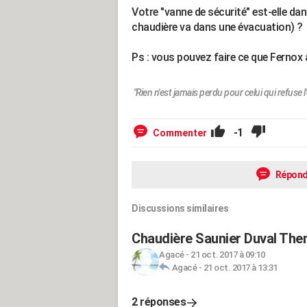
Votre "vanne de sécurité" est-elle da
chaudière va dans une évacuation) ?
Ps : vous pouvez faire ce que Fernox a
"Rien n'est jamais perdu pour celui qui refuse l
-1
Commenter
Répond
Discussions similaires
Chaudière Saunier Duval The
Agacé
-
21 oct. 2017 à 09:10
Agacé
-
21 oct. 2017 à 13:31
2 réponses