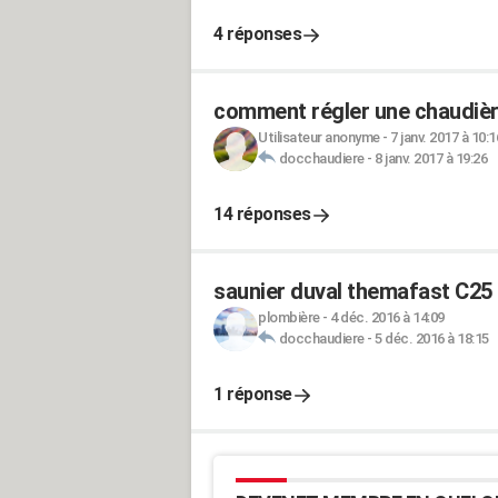
4 réponses
comment régler une chaudièr
Utilisateur anonyme
-
7 janv. 2017 à 10:1
docchaudiere
-
8 janv. 2017 à 19:26
14 réponses
saunier duval themafast C25
plombière
-
4 déc. 2016 à 14:09
docchaudiere
-
5 déc. 2016 à 18:15
1 réponse