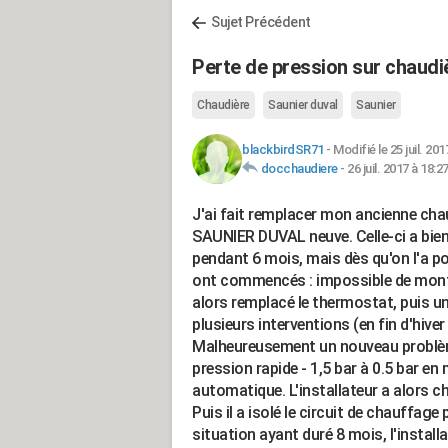
Sujet Précédent
Perte de pression sur chau
Chaudière
Saunier duval
Saunier
blackbirdSR71
-
Modifié le 25 juil. 201
docchaudiere
-
26 juil. 2017 à 18:2
J'ai fait remplacer mon ancienne c
SAUNIER DUVAL neuve. Celle-ci a bie
pendant 6 mois, mais dès qu'on l'a p
ont commencés : impossible de monter
alors remplacé le thermostat, puis un
plusieurs interventions (en fin d'hiver
Malheureusement un nouveau problèm
pression rapide - 1,5 bar à 0.5 bar en
automatique. L'installateur a alors c
Puis il a isolé le circuit de chauffage
situation ayant duré 8 mois, l'instal