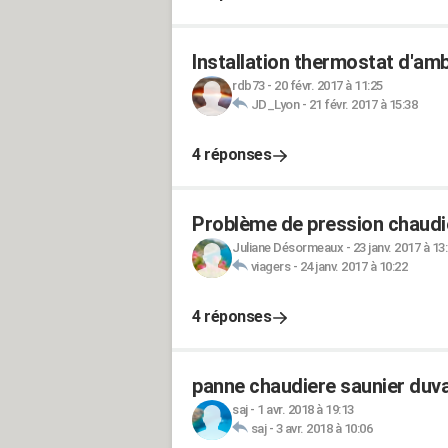
Installation thermostat d'am
rdb73
-
20 févr. 2017 à 11:25
JD_Lyon
-
21 févr. 2017 à 15:38
4 réponses
Problème de pression chaudi
Juliane Désormeaux
-
23 janv. 2017 à 13
viagers
-
24 janv. 2017 à 10:22
4 réponses
panne chaudiere saunier duv
saj
-
1 avr. 2018 à 19:13
saj
-
3 avr. 2018 à 10:06