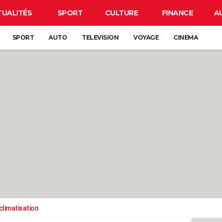
TUALITÉS
SPORT
CULTURE
FINANCE
A
SPORT
AUTO
TELEVISION
VOYAGE
CINEMA
climatisation