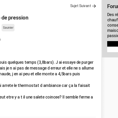
Foru
Sujet Suivant
Des r
 de pression
chauf
conse
Saunier
maiso
passio
6
puis quelques temps (3,8bars). J ai essaye de purger
ais je n ai pas de message d erreur et elle ne s allume
chaude, j en ai peu et elle monte a 4,5bars puis
i arrete le thermostat d ambiance car ça la faisait
peut etre y a t il une salete coincee? Il semble ferme a