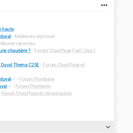
p haute
 duval
- Meilleures réponses
eilleures réponses
une chaudière ?
-
Forum Chauffage Fuel / Gaz /
r Duval Thema C25E
-
Forum Chauffage et
 duval
✓
-
Forum Plomberie
uval
✓
-
Forum Plomberie
-
Forum Chauffage et climatisation