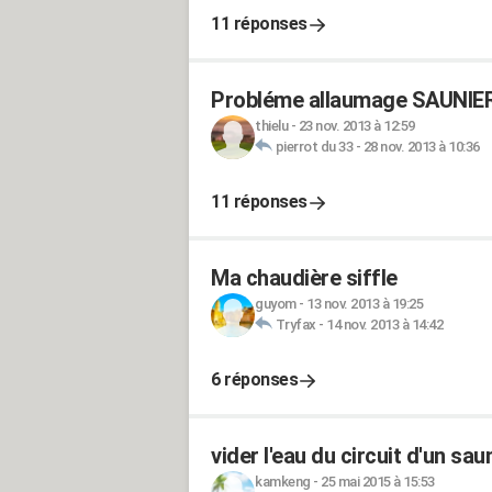
11 réponses
Probléme allaumage SAUNIE
thielu
-
23 nov. 2013 à 12:59
pierrot du 33
-
28 nov. 2013 à 10:36
11 réponses
Ma chaudière siffle
guyom
-
13 nov. 2013 à 19:25
Tryfax
-
14 nov. 2013 à 14:42
6 réponses
vider l'eau du circuit d'un sa
kamkeng
-
25 mai 2015 à 15:53