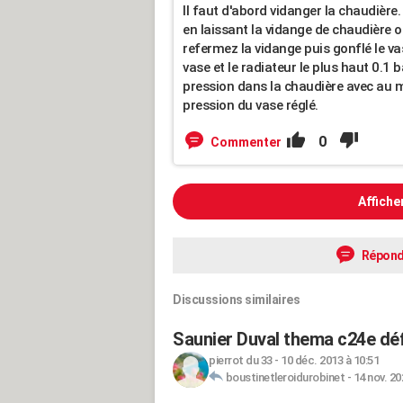
Il faut d'abord vidanger la chaudière
en laissant la vidange de chaudière ou
refermez la vidange puis gonflé le vas
vase et le radiateur le plus haut 0.1 
pression dans la chaudière avec au m
pression du vase réglé.
0
Commenter
Affiche
Répond
Discussions similaires
Saunier Duval thema c24e dé
pierrot du 33
-
10 déc. 2013 à 10:51
boustinetleroidurobinet
-
14 nov. 20