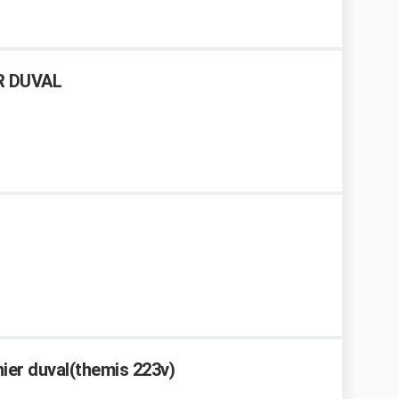
R DUVAL
unier duval(themis 223v)