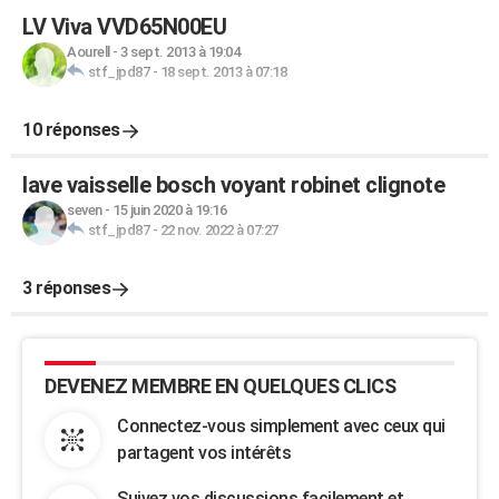
LV Viva VVD65N00EU
Aourell
-
3 sept. 2013 à 19:04
stf_jpd87
-
18 sept. 2013 à 07:18
10 réponses
lave vaisselle bosch voyant robinet clignote
seven
-
15 juin 2020 à 19:16
stf_jpd87
-
22 nov. 2022 à 07:27
3 réponses
DEVENEZ MEMBRE EN QUELQUES CLICS
Connectez-vous simplement avec ceux qui
partagent vos intérêts
Suivez vos discussions facilement et