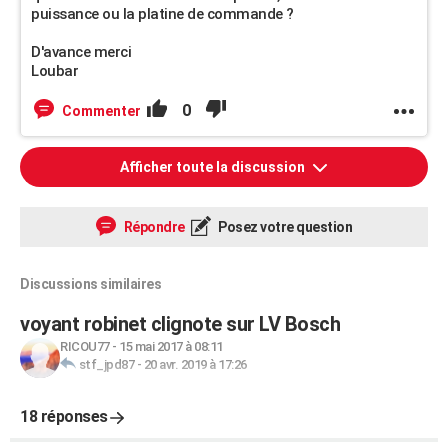
puissance ou la platine de commande ?
D'avance merci
Loubar
0
Commenter
Afficher toute la discussion
Répondre
Posez votre question
Discussions similaires
voyant robinet clignote sur LV Bosch
RICOU77
-
15 mai 2017 à 08:11
stf_jpd87
-
20 avr. 2019 à 17:26
18 réponses