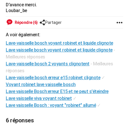
D'avance merci.
City break
Voyage de noces
Climat
Destinations
Voyage nature
Forum
+
PHOTO
Loubar_be
GUIDES D'ACHAT
Répondre (6)
Partager
BONS PLANS
A voir également:
CARTE DE VOEUX
Lave-vaisselle bosch voyant robinet et liquide clignote
Lave vaisselle bosch voyant robinet et liquide clignote
-
Carte Bonne année
Carte Pâques
Carte de Noël
Carte Saint-Valentin
Carte d'anniversaire
DICTIONNAIRE
Meilleures réponses
Lave-vaisselle bosch 2 voyants clignotent
- Meilleures
Biographies
Expressions
Dictionnaire
Citations
Proverbes
PROGRAMME TV
réponses
COPAINS D'AVANT
Lave-vaisselle bosch erreur e15 robinet clignote
✓
Voyant robinet lave vaisselle bosch
Se connecter
Collèges
Universités
Service militaire
S'inscrire
Lycées
Primaires
Entreprises
Avis de recherche
AVIS DE DÉCÈS
Lave vaisselle Bosch:erreur E15 et ne peut s'éteindre
Lave vaisselle viva voyant robinet
✓
FORUM
Lave vaisselle Bosch : voyant "robinet" allumé
✓
Lifestyle
Sport
Television
Cinema
Bricolage
Culture
Auto
Voyage
6 réponses