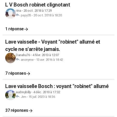
L V Bosch robinet clignotant
rina
-
20 oct. 2018 à 17:29
papy35
-
20 oct. 2018 à 18:20
1 réponse
Lave vaisselle - Voyant "robinet" allumé et
cycle ne s'arrête jamais.
Danahu76
-
4 févr. 2013 à 12:07
anonyme
-
13 avr. 2016 à 18:42
7 réponses
Lave vaisselle Bosch : voyant "robinet" allumé
audreybilly
-
4 déc. 2010 à 17:32
Jim
-
15 juil. 2023 à 18:36
37 réponses