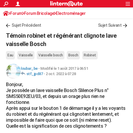
ACTUALITÉS
Forum
Forum Bricolage
Connexion
Electroménager
S'inscrire
Rechercher
Société
Education
Villes
Politique
Faits Divers
Monde
+
SPORT
Sujet Précédent
Sujet Suivant
Football
Cyclisme
Forum
Coupe du monde 2026
Tennis
Rugby
CULTURE
Témoin robinet et régénérant clignote lave
TNT
Cinéma
Musique
Programme TV
Streaming
Sorties cinéma
+
vaisselle Bosch
FINANCE
Impôts
Immobilier
Banque
Crédit
Retraite
Epargne
Risques naturels par ville
Assurance
AUTO
Eau
Vaisselle
Vaisselle bosch
Bosch
Robinet
Réserver un essai
Berlines
Forum auto
Essais
Citadines
SUV
+
HIGH-TECH
loubar_be
-
Modifié le 1 août 2017 à 06:51
stf_jpd87
-
2 oct. 2022 à 07:28
Meilleur smartphone
Ordinateurs
Guide high-tech
Mobiles
Internet
Jeux vidéo
+
BRICOLAGE
Bonjour,
Je possède un lave vaisselle Bosch Slilence Plus n°
Aménagement intérieur
Cuisine
Jardinage
+
Forum
Extérieur
Salle de bains
Rangement
WEEK-END
SMS50E92EU/03, et depuis un orage plus rien ne
fonctionne.
Escapades
Expositions
Week-end nature
Guides de France
Patrimoine
Musées
+
LIFESTYLE
Après appui sur le bouton 1 de démarrage il y a les voyants
du robinet et du régénérant qui clignotent lentement, et
Bien-être
Mode
+
Art de vivre
Loisirs
Modes de vie
SANTE
impossible de faire quoi que ce soit (ni même reset).
Quelle est la signification de ces clignotements ?
Guide de la santé
Médicaments
+
Alimentation
Maladies
Sommeil
VOYAGE