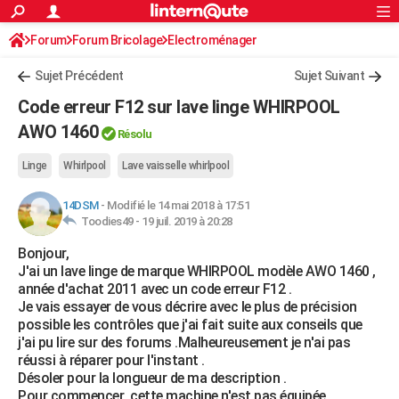
ACTUALITÉS
Forum
Forum Bricolage
Connexion
Electroménager
S'inscrire
Rechercher
Société
Education
Villes
Politique
Faits Divers
Monde
+
SPORT
Sujet Précédent
Sujet Suivant
Football
Cyclisme
Forum
Coupe du monde 2026
Tennis
Rugby
CULTURE
Code erreur F12 sur lave linge WHIRPOOL
TNT
Cinéma
Musique
Programme TV
Streaming
Sorties cinéma
+
AWO 1460
FINANCE
Résolu
Impôts
Immobilier
Banque
Crédit
Retraite
Epargne
Risques naturels par ville
Assurance
AUTO
Linge
Whirlpool
Lave vaisselle whirlpool
Réserver un essai
Berlines
Forum auto
Essais
Citadines
SUV
+
HIGH-TECH
14DSM
-
Modifié le 14 mai 2018 à 17:51
Toodies49 -
19 juil. 2019 à 20:28
Meilleur smartphone
Ordinateurs
Guide high-tech
Mobiles
Internet
Jeux vidéo
+
BRICOLAGE
Bonjour,
J'ai un lave linge de marque WHIRPOOL modèle AWO 1460 ,
Aménagement intérieur
Cuisine
Jardinage
+
Forum
Extérieur
Salle de bains
Rangement
WEEK-END
année d'achat 2011 avec un code erreur F12 .
Je vais essayer de vous décrire avec le plus de précision
Escapades
Expositions
Week-end nature
Guides de France
Patrimoine
Musées
+
LIFESTYLE
possible les contrôles que j'ai fait suite aux conseils que
j'ai pu lire sur des forums .Malheureusement je n'ai pas
Bien-être
Mode
+
Art de vivre
Loisirs
Modes de vie
SANTE
réussi à réparer pour l'instant .
Désoler pour la longueur de ma description .
Guide de la santé
Médicaments
+
Alimentation
Maladies
Sommeil
VOYAGE
Pour commencer ,cette machine n'est pas équipée