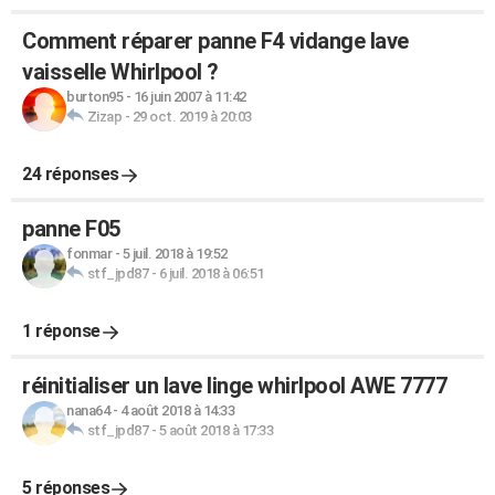
Comment réparer panne F4 vidange lave
vaisselle Whirlpool ?
burton95
-
16 juin 2007 à 11:42
Zizap
-
29 oct. 2019 à 20:03
24 réponses
panne F05
fonmar
-
5 juil. 2018 à 19:52
stf_jpd87
-
6 juil. 2018 à 06:51
1 réponse
réinitialiser un lave linge whirlpool AWE 7777
nana64
-
4 août 2018 à 14:33
stf_jpd87
-
5 août 2018 à 17:33
5 réponses