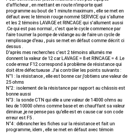
d'afficheur , en mettant en route n'importe quel
City break
Voyage de noces
Climat
Destinations
Voyage nature
Forum
+
PHOTO
programme au bout de 1 minute maximum , elle se met en
défaut avec le témoin rouge nommé SERVICE qui s'allume
GUIDES D'ACHAT
et les 2 témoins LAVAGE et RINCAGE qui s'allument aussi
.Ce qui est pas normal , c'est que le cycle commence par
BONS PLANS
faire tourner la pompe de vidange au de faire un cycle de
remplissage d'eau , puis se met en défaut comme décrit ci
CARTE DE VOEUX
dessus .
D'après mes recherches c'est 2 témoins allumés me
Carte Bonne année
Carte Pâques
Carte de Noël
Carte Saint-Valentin
Carte d'anniversaire
DICTIONNAIRE
donnent la valeur de 12 car LAVAGE = 8 et RINCAGE = 4 .Le
code erreur F12 correspond à problème de résistance qui
Biographies
Expressions
Dictionnaire
Citations
Proverbes
PROGRAMME TV
doit être défectueuse .J'ai contrôler les points suivants :
N°1 : la résistance , elle est bonne car j'obtiens une valeur de
COPAINS D'AVANT
25 ohms
N°2 : isolement de la résistance par rapport au châssis est
Se connecter
Collèges
Universités
Service militaire
S'inscrire
Lycées
Primaires
Entreprises
Avis de recherche
AVIS DE DÉCÈS
bonne aussi
N°3 : la sonde CTN qui elle a une valeur de 14000 ohms au
FORUM
lieu de 10000 ohms comme base et en chauffant sa valeur
diminue ,je ne pense pas qu'elle est en cause car son code
Lifestyle
Sport
Television
Cinema
Bricolage
Culture
Auto
Voyage
erreur est F5 .
N°4 : débrancher les fiches sur la résistance et fait un
programme, idem , elle se met en défaut avec témoin