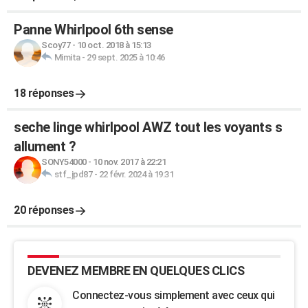
Panne Whirlpool 6th sense
Scoy77
-
10 oct. 2018 à 15:13
Mimita
-
29 sept. 2025 à 10:46
18 réponses
seche linge whirlpool AWZ tout les voyants s
allument ?
SONY54000
-
10 nov. 2017 à 22:21
stf_jpd87
-
22 févr. 2024 à 19:31
20 réponses
DEVENEZ MEMBRE EN QUELQUES CLICS
Connectez-vous simplement avec ceux qui