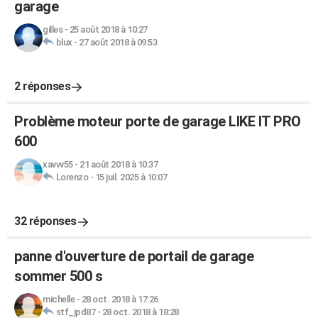
garage
gilles
-
25 août 2018 à 10:27
blux
-
27 août 2018 à 09:53
2 réponses
Problème moteur porte de garage LIKE IT PRO
600
xavvv55
-
21 août 2018 à 10:37
Lorenzo
-
15 juil. 2025 à 10:07
32 réponses
panne d'ouverture de portail de garage
sommer 500 s
michelle
-
28 oct. 2018 à 17:26
stf_jpd87
-
28 oct. 2018 à 18:28