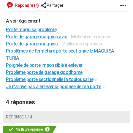
Répondre (4)
Partager
City break
Voyage de noces
Climat
Destinations
Voyage nature
Forum
+
PHOTO
GUIDES D'ACHAT
A voir également:
Porte maguisa problème
BONS PLANS
Porte de garage maguisa avis
- Meilleures réponses
CARTE DE VOEUX
Porte de garage maguisa
- Meilleures réponses
Problêmes de fermeture porte sectionnelle MAGUISA
Carte Bonne année
Carte Pâques
Carte de Noël
Carte Saint-Valentin
Carte d'anniversaire
DICTIONNAIRE
TURIA
Poignée de porte impossible à enlever
Biographies
Expressions
Dictionnaire
Citations
Proverbes
PROGRAMME TV
Problème porte de garage goodhome
Problème porte sectionnelle la toulousaine
✓
COPAINS D'AVANT
Je n'arrive pas à enlever la poignée de ma porte
✓
Se connecter
Collèges
Universités
Service militaire
S'inscrire
Lycées
Primaires
Entreprises
Avis de recherche
AVIS DE DÉCÈS
4 réponses
FORUM
Lifestyle
Sport
Television
Cinema
Bricolage
Culture
Auto
Voyage
RÉPONSE 1 / 4
Meilleure réponse