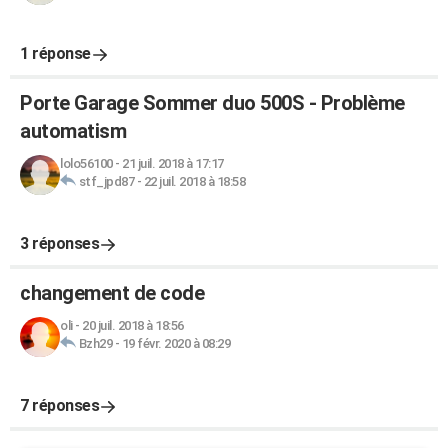
1 réponse
Porte Garage Sommer duo 500S - Problème
automatism
lolo56100
-
21 juil. 2018 à 17:17
stf_jpd87
-
22 juil. 2018 à 18:58
3 réponses
changement de code
oli
-
20 juil. 2018 à 18:56
Bzh29
-
19 févr. 2020 à 08:29
7 réponses