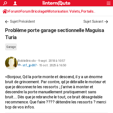
ACTUALITÉS
Forum
Forum Bricolage
Connexion
Motorisation: Volets, Portails..
S'inscrire
Rechercher
Société
Education
Villes
Politique
Faits Divers
Monde
+
SPORT
Sujet Précédent
Sujet Suivant
Football
Cyclisme
Forum
Coupe du monde 2026
Tennis
Rugby
CULTURE
Problème porte garage sectionnelle Maguisa
TNT
Cinéma
Musique
Programme TV
Streaming
Sorties cinéma
+
Turia
FINANCE
Impôts
Immobilier
Banque
Crédit
Retraite
Epargne
Risques naturels par ville
Assurance
AUTO
Garage
Réserver un essai
Berlines
Forum auto
Essais
Citadines
SUV
+
HIGH-TECH
BobleBricolo
-
9 sept. 2018 à 10:57
stf_jpd87
-
15 oct. 2025 à 16:50
Meilleur smartphone
Ordinateurs
Guide high-tech
Mobiles
Internet
Jeux vidéo
+
BRICOLAGE
<Bonjour, Qd la porte monte et descend, il y a un énorme
Aménagement intérieur
Cuisine
Jardinage
+
Forum
Extérieur
Salle de bains
Rangement
WEEK-END
bruit de grincement. Par contre, qd je débraille le moteur et
que je déconnecte les ressorts ; j'arrive à monter et
Escapades
Expositions
Week-end nature
Guides de France
Patrimoine
Musées
+
LIFESTYLE
descendre la porte manuellement pratiquement sans
bruit.... Dès que je rebranche le tout, ce bruit désagréable
Bien-être
Mode
+
Art de vivre
Loisirs
Modes de vie
SANTE
recommence. Que faire ???? détendre les ressorts ? merci
bcp de vos infos.
Guide de la santé
Médicaments
+
Alimentation
Maladies
Sommeil
VOYAGE