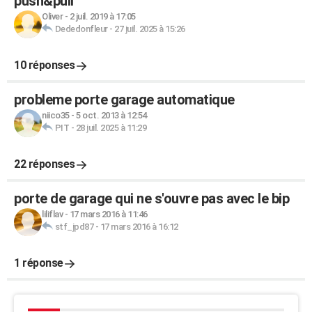
push&pull
Oliver
-
2 juil. 2019 à 17:05
Dededonfleur
-
27 juil. 2025 à 15:26
10 réponses
probleme porte garage automatique
niico35
-
5 oct. 2013 à 12:54
PIT
-
28 juil. 2025 à 11:29
22 réponses
porte de garage qui ne s'ouvre pas avec le bip
liliflav
-
17 mars 2016 à 11:46
stf_jpd87
-
17 mars 2016 à 16:12
1 réponse