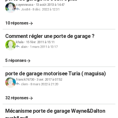
cayenneusa
-
13 août 2013 à 14:47
Jos84
-
8 déc. 2022 à 12:31
10 réponses
Comment régler une porte de garage ?
khala
-
15 févr. 2011 à 15:11
alain
-
1 mars 2011 à 13:17
5 réponses
porte de garage motorisee Turia ( maguisa)
franck76730
-
3 avr. 2017 à 07:52
clem
-
8 mars 2022 à 21:20
32 réponses
Mécanisme porte de garage Wayne&Dalton