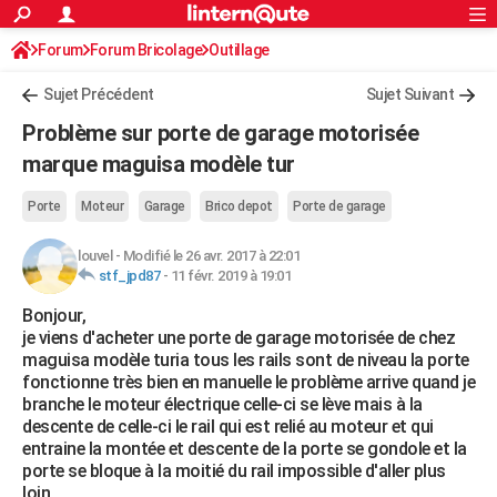
ACTUALITÉS
Forum
Forum Bricolage
Connexion
Outillage
S'inscrire
Rechercher
Société
Education
Villes
Politique
Faits Divers
Monde
+
SPORT
Sujet Précédent
Sujet Suivant
Football
Cyclisme
Forum
Coupe du monde 2026
Tennis
Rugby
CULTURE
Problème sur porte de garage motorisée
TNT
Cinéma
Musique
Programme TV
Streaming
Sorties cinéma
+
marque maguisa modèle tur
FINANCE
Impôts
Immobilier
Banque
Crédit
Retraite
Epargne
Risques naturels par ville
Assurance
AUTO
Porte
Moteur
Garage
Brico depot
Porte de garage
Réserver un essai
Berlines
Forum auto
Essais
Citadines
SUV
+
HIGH-TECH
louvel
-
Modifié le 26 avr. 2017 à 22:01
stf_jpd87
-
11 févr. 2019 à 19:01
Meilleur smartphone
Ordinateurs
Guide high-tech
Mobiles
Internet
Jeux vidéo
+
BRICOLAGE
Bonjour,
je viens d'acheter une porte de garage motorisée de chez
Aménagement intérieur
Cuisine
Jardinage
+
Forum
Extérieur
Salle de bains
Rangement
WEEK-END
maguisa modèle turia tous les rails sont de niveau la porte
fonctionne très bien en manuelle le problème arrive quand je
Escapades
Expositions
Week-end nature
Guides de France
Patrimoine
Musées
+
LIFESTYLE
branche le moteur électrique celle-ci se lève mais à la
descente de celle-ci le rail qui est relié au moteur et qui
Bien-être
Mode
+
Art de vivre
Loisirs
Modes de vie
SANTE
entraine la montée et descente de la porte se gondole et la
porte se bloque à la moitié du rail impossible d'aller plus
Guide de la santé
Médicaments
+
Alimentation
Maladies
Sommeil
VOYAGE
loin