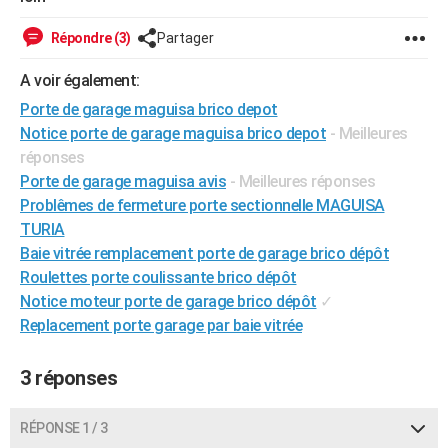
City break
Voyage de noces
Climat
Destinations
Voyage nature
Forum
+
PHOTO
Répondre (3)
Partager
GUIDES D'ACHAT
A voir également:
BONS PLANS
Porte de garage maguisa brico depot
Notice porte de garage maguisa brico depot
- Meilleures
CARTE DE VOEUX
réponses
Porte de garage maguisa avis
- Meilleures réponses
Carte Bonne année
Carte Pâques
Carte de Noël
Carte Saint-Valentin
Carte d'anniversaire
DICTIONNAIRE
Problêmes de fermeture porte sectionnelle MAGUISA
Biographies
Expressions
Dictionnaire
Citations
Proverbes
PROGRAMME TV
TURIA
Baie vitrée remplacement porte de garage brico dépôt
COPAINS D'AVANT
Roulettes porte coulissante brico dépôt
Notice moteur porte de garage brico dépôt
✓
Se connecter
Collèges
Universités
Service militaire
S'inscrire
Lycées
Primaires
Entreprises
Avis de recherche
AVIS DE DÉCÈS
Replacement porte garage par baie vitrée
FORUM
3 réponses
Lifestyle
Sport
Television
Cinema
Bricolage
Culture
Auto
Voyage
RÉPONSE 1 / 3