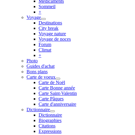
Médicaments
Sommeil
+
Voyage
Destinations
City break
Voyage nature
Voyage de noces
Forum
Climat
+
Photo
Guides d'achat
Bons plans
Carte de voeux
Carte de Noël
Carte Bonne année
Carte Saint-Valentin
Carte Pâques
Carte d'anniversaire
Dictionnaire
Dictionnaire
Biographies
Citations
Expressions