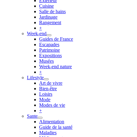
Extérieur
Cuisine
Salle de bains
Jardinage
Rangement
+
Week-end
Guides de France
Escapades
Patrimoine
Expositions
Musées
Week-end nature
+
Lifestyle
Art de vivre
Bien-être
Loisirs
Mode
Modes de vie
+
Sante
Alimentation
Guide de la santé
Maladies