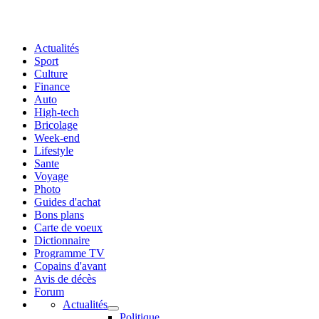
Actualités
Sport
Culture
Finance
Auto
High-tech
Bricolage
Week-end
Lifestyle
Sante
Voyage
Photo
Guides d'achat
Bons plans
Carte de voeux
Dictionnaire
Programme TV
Copains d'avant
Avis de décès
Forum
Actualités
Politique