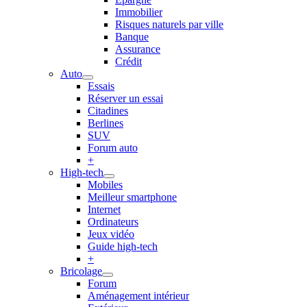
Immobilier
Risques naturels par ville
Banque
Assurance
Crédit
Auto
Essais
Réserver un essai
Citadines
Berlines
SUV
Forum auto
+
High-tech
Mobiles
Meilleur smartphone
Internet
Ordinateurs
Jeux vidéo
Guide high-tech
+
Bricolage
Forum
Aménagement intérieur