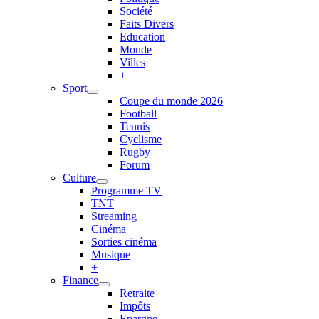
Société
Faits Divers
Education
Monde
Villes
+
Sport
Coupe du monde 2026
Football
Tennis
Cyclisme
Rugby
Forum
Culture
Programme TV
TNT
Streaming
Cinéma
Sorties cinéma
Musique
+
Finance
Retraite
Impôts
Epargne