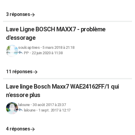
3 réponses
Lave Ligne BOSCH MAXX7 - problème
d'essorage
soulcaptives
-
5 mars 2018 à 21:18
PP
-
22 juin 2020 à 11:38
11 réponses
Lave linge Bosch Maxx7 WAE24162FF/1 qui
n'essore plus
laloune
-
30 août 2017 à 23:37
laloune
-
1 sept. 2017 à 12:17
4 réponses