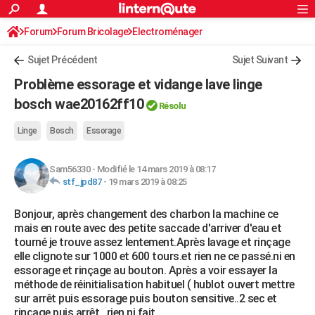
ACTUALITÉS
Forum
Forum Bricolage
Connexion
Electroménager
S'inscrire
Rechercher
Société
Education
Villes
Politique
Faits Divers
Monde
+
SPORT
Sujet Précédent
Sujet Suivant
Football
Cyclisme
Forum
Coupe du monde 2026
Tennis
Rugby
CULTURE
Problème essorage et vidange lave linge
TNT
Cinéma
Musique
Programme TV
Streaming
Sorties cinéma
+
bosch wae20162ff10
FINANCE
Résolu
Impôts
Immobilier
Banque
Crédit
Retraite
Epargne
Risques naturels par ville
Assurance
AUTO
Linge
Bosch
Essorage
Réserver un essai
Berlines
Forum auto
Essais
Citadines
SUV
+
HIGH-TECH
Sam56330
-
Modifié le 14 mars 2019 à 08:17
stf_jpd87
-
19 mars 2019 à 08:25
Meilleur smartphone
Ordinateurs
Guide high-tech
Mobiles
Internet
Jeux vidéo
+
BRICOLAGE
Bonjour, après changement des charbon la machine ce
Aménagement intérieur
Cuisine
Jardinage
+
Forum
Extérieur
Salle de bains
Rangement
WEEK-END
mais en route avec des petite saccade d'arriver d'eau et
tourné je trouve assez lentement.Après lavage et rinçage
Escapades
Expositions
Week-end nature
Guides de France
Patrimoine
Musées
+
LIFESTYLE
elle clignote sur 1000 et 600 tours.et rien ne ce passé.ni en
essorage et rinçage au bouton. Après a voir essayer la
Bien-être
Mode
+
Art de vivre
Loisirs
Modes de vie
SANTE
méthode de réinitialisation habituel ( hublot ouvert mettre
sur arrêt puis essorage puis bouton sensitive..2 sec et
Guide de la santé
Médicaments
+
Alimentation
Maladies
Sommeil
VOYAGE
rinçage puis arrêt , rien ni fait.