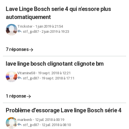
Lave Linge Bosch serie 4 qui n'essore plus
automatiquement
Trickster
-
1 juin 2019 à 21:54
stf_jpd87
-
2 juin 2019 à 19:23
7 réponses
lave linge bosch clignotant clignote bm
Vitamine58
-
19 sept. 2018 à 12:21
stf_jpd87
-
19 sept. 2018 à 17:11
1 réponse
Problème d’essorage Lave linge Bosch série 4
marleenb
-
12 juil. 2018 à 00:19
stf_jpd87
-
12 juil. 2018 à 08:10