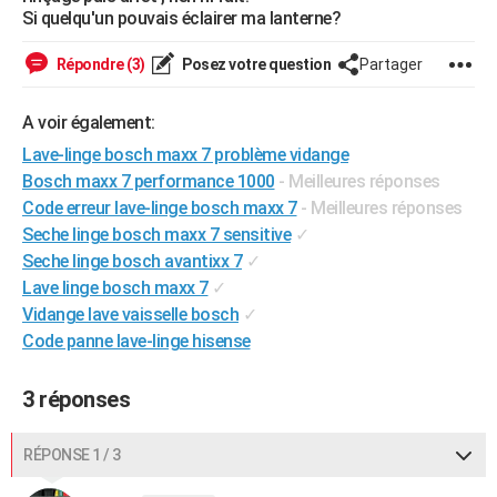
Si quelqu'un pouvais éclairer ma lanterne?
City break
Voyage de noces
Climat
Destinations
Voyage nature
Forum
+
PHOTO
Répondre (3)
Posez votre question
Partager
GUIDES D'ACHAT
BONS PLANS
A voir également:
Lave-linge bosch maxx 7 problème vidange
CARTE DE VOEUX
Bosch maxx 7 performance 1000
- Meilleures réponses
Carte Bonne année
Carte Pâques
Carte de Noël
Carte Saint-Valentin
Carte d'anniversaire
DICTIONNAIRE
Code erreur lave-linge bosch maxx 7
- Meilleures réponses
Seche linge bosch maxx 7 sensitive
✓
Biographies
Expressions
Dictionnaire
Citations
Proverbes
PROGRAMME TV
Seche linge bosch avantixx 7
✓
Lave linge bosch maxx 7
✓
COPAINS D'AVANT
Vidange lave vaisselle bosch
✓
Se connecter
Collèges
Universités
Service militaire
S'inscrire
Lycées
Primaires
Entreprises
Avis de recherche
Code panne lave-linge hisense
AVIS DE DÉCÈS
FORUM
3 réponses
Lifestyle
Sport
Television
Cinema
Bricolage
Culture
Auto
Voyage
RÉPONSE 1 / 3